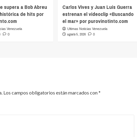
ve supera a Bob Abreu
Carlos Vives y Juan Luis Guerra
 histórica de hits por
estrenan el videoclip «Buscando
into.com
el mar» por purovinotinto.com
icias Venezuela
Ultimas Noticias Venezuela
6
agosto 5, 2026
0
0
a.
Los campos obligatorios están marcados con
*