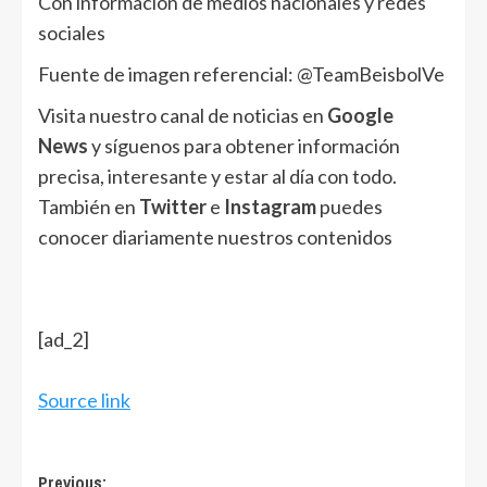
Con información de medios nacionales y redes
sociales
Fuente de imagen referencial: @TeamBeisbolVe
Visita nuestro canal de noticias en
Google
News
y síguenos para obtener información
precisa, interesante y estar al día con todo.
También en
Twitter
e
Instagram
puedes
conocer diariamente nuestros contenidos
[ad_2]
Source link
Post
Previous: