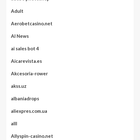
Adult
Aerobetcasino.net
AI News
ai sales bot 4
Aicarevista.es
Akcesoria-rower
akss.uz
albaniadrops
aliexpres.com.ua
alll
Allyspin-casino.net