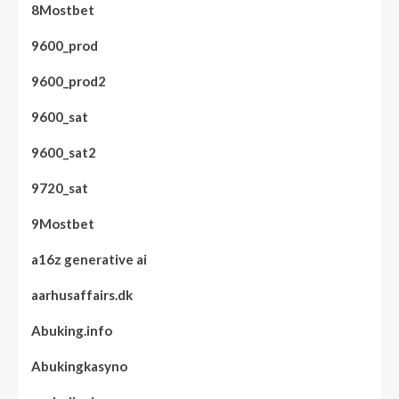
8Mostbet
9600_prod
9600_prod2
9600_sat
9600_sat2
9720_sat
9Mostbet
a16z generative ai
aarhusaffairs.dk
Abuking.info
Abukingkasyno