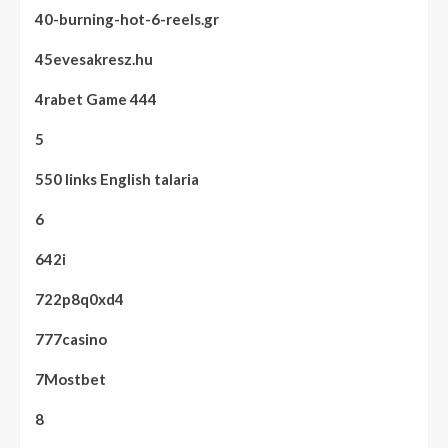
40-burning-hot-6-reels.gr
45evesakresz.hu
4rabet Game 444
5
550 links English talaria
6
642i
722p8q0xd4
777casino
7Mostbet
8