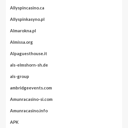
Allyspincasino.ca
Allyspinkasyno.pl
Almarokna.pl
Almissa.org
Alpaguesthouse.it
als-elmshorn-sh.de
als-group
ambridgeevents.com
Amunracasino-si.com
Amunracasino.info
APK