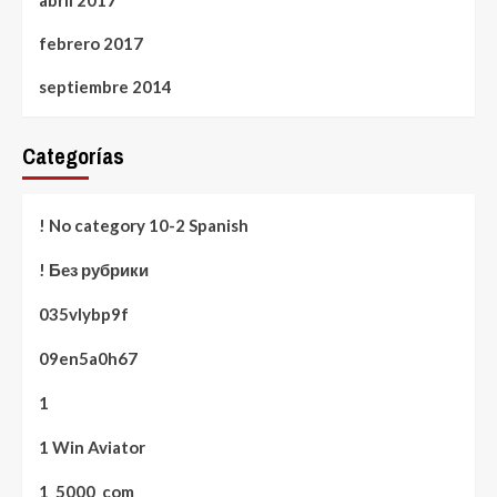
febrero 2017
septiembre 2014
Categorías
! No category 10-2 Spanish
! Без рубрики
035vlybp9f
09en5a0h67
1
1 Win Aviator
1_5000_com