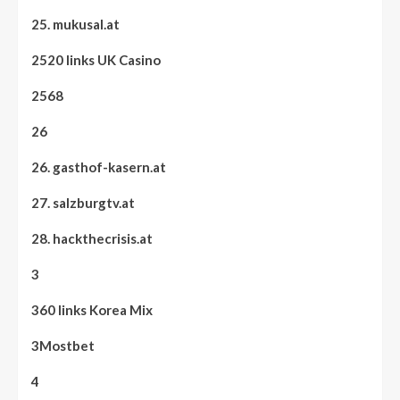
25. mukusal.at
2520 links UK Casino
2568
26
26. gasthof-kasern.at
27. salzburgtv.at
28. hackthecrisis.at
3
360 links Korea Mix
3Mostbet
4