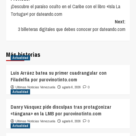
¡Descubre el paraíso oculto en el Caribe con el libro «Isla La
navigation
Tortuga»! por dateando.com
Next:
3 billeteras digitales que debes conocer por dateando.com
Más historias
Actualidad
Luis Arráez batea su primer cuadrangular con
Filadelfia por purovinotinto.com
agosto 6, 2026
Ultimas Noticias Venezuela
0
Actualidad
Danry Vásquez pide disculpas tras protagonizar
«tángana» en la LMB por purovinotinto.com
agosto 6, 2026
Ultimas Noticias Venezuela
0
Actualidad