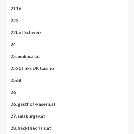
2116
222
22bet Schweiz
24
25. mukusal.at
2520 links UK Casino
2568
26
26. gasthof-kasern.at
27. salzburgtv.at
28. hackthecrisis.at