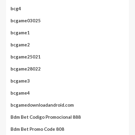
bcg4
bcgame03025
bcgame1
bcgame2
bcgame25021
bcgame28022
bcgame3
bcgame4
bcgamedownloadandroid.com
Bdm Bet Codigo Promocional 888
Bdm Bet Promo Code 808