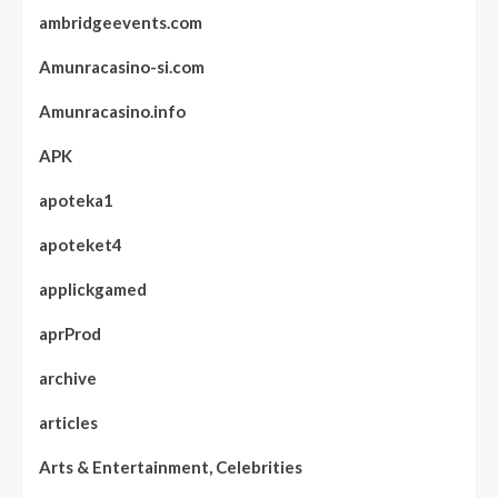
ambridgeevents.com
Amunracasino-si.com
Amunracasino.info
APK
apoteka1
apoteket4
applickgamed
aprProd
archive
articles
Arts & Entertainment, Celebrities