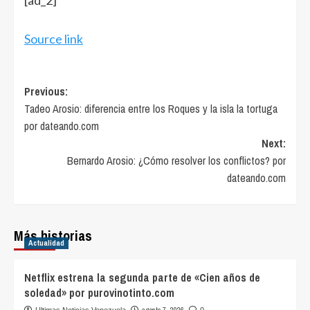
[ad_2]
Source link
Post
Previous:
Tadeo Arosio: diferencia entre los Roques y la isla la tortuga
navigation
por dateando.com
Next:
Bernardo Arosio: ¿Cómo resolver los conflictos? por
dateando.com
Más historias
Actualidad
Netflix estrena la segunda parte de «Cien años de
soledad» por purovinotinto.com