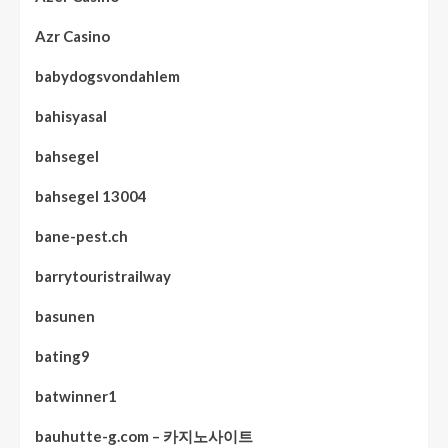
Azr Casino
babydogsvondahlem
bahisyasal
bahsegel
bahsegel 13004
bane-pest.ch
barrytouristrailway
basunen
bating9
batwinner1
bauhutte-g.com – 카지노사이트