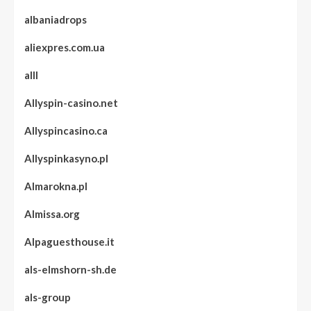
albaniadrops
aliexpres.com.ua
alll
Allyspin-casino.net
Allyspincasino.ca
Allyspinkasyno.pl
Almarokna.pl
Almissa.org
Alpaguesthouse.it
als-elmshorn-sh.de
als-group