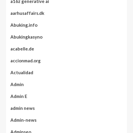
a16z generative ai
aarhusaffairs.dk
Abuking.info
Abukingkasyno
acabelle.de
accionmad.org
Actualidad
Admin
Admin E
admin news
Admin-news
Adminseo