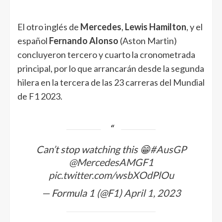
El otro inglés de
Mercedes
,
Lewis Hamilton
, y el
español
Fernando Alonso
(Aston Martin)
concluyeron tercero y cuarto la cronometrada
principal, por lo que arrancarán desde la segunda
hilera en la tercera de las 23 carreras del Mundial
de F1 2023.
Can’t stop watching this 😁
#AusGP
@MercedesAMGF1
pic.twitter.com/wsbXOdPlOu
— Formula 1 (@F1)
April 1, 2023