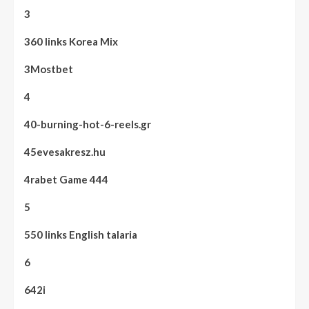
3
360 links Korea Mix
3Mostbet
4
40-burning-hot-6-reels.gr
45evesakresz.hu
4rabet Game 444
5
550 links English talaria
6
642i