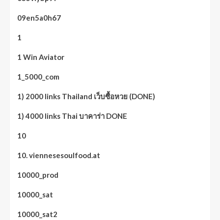
09en5a0h67
1
1 Win Aviator
1_5000_com
1) 2000 links Thailand เว็บซื้อหวย (DONE)
1) 4000 links Thai บาคาร่า DONE
10
10. viennesesoulfood.at
10000_prod
10000_sat
10000_sat2