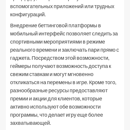
вспомогательных приложений или трудных
конфигураций.
Внедрение беттинговой платформы в
мобильный интерфейс позволяет следить за
спортивными мероприятиями в режиме
реального времени и заключать пари прямо с
гаджета. Посредством этой возможности,
геймеры получают возможность доступа к
свежим ставкам и могут мгновенно
откликаться на перемены в игре. Кроме того,
разнообразные ресурсы предоставляют
премии и акции для клиентов, которые
активно используют обе возможности
программы, что делает игру еще более
захватывающей.