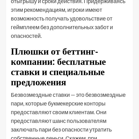
отыгрышу и сроки действия. Придерживаясь
этим рекомендациям, игроки имеют
возможность получать удовольствие от
геймплеем без дополнительных забот и
опасностей.
Плюшки от беттинг-
компании: бесплатные
ставки и специальные
предложения
Безвозмездные ставки — это безвозмездные
пари, которые букмекерские конторы
предоставляют своим клиентам. Они
предоставляют шанс пользователям
заключать пари без опасности утратить
собственные деньги. Скажем, при