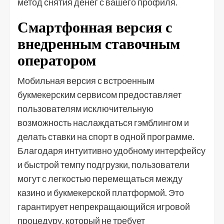
метод снятия денег с вашего профиля.
Смартфонная версия с
внедренным ставочным
оператором
Мобильная версия с встроенным
букмекерским сервисом предоставляет
пользователям исключительную
возможность наслаждаться гэмблингом и
делать ставки на спорт в одной программе.
Благодаря интуитивно удобному интерфейсу
и быстрой темпу подгрузки, пользователи
могут с легкостью перемещаться между
казино и букмекерской платформой. Это
гарантирует непрекращающийся игровой
процедуру, который не требует