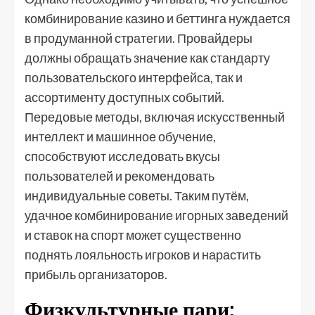
комбинирование казино и беттинга нуждается
в продуманной стратегии. Провайдеры
должны обращать значение как стандарту
пользовательского интерфейса, так и
ассортименту доступных событий.
Передовые методы, включая искусственный
интеллект и машинное обучение,
способствуют исследовать вкусы
пользователей и рекомендовать
индивидуальные советы. Таким путём,
удачное комбинирование игорных заведений
и ставок на спорт может существенно
поднять лояльность игроков и нарастить
прибыль организаторов.
Физкультурные пари: