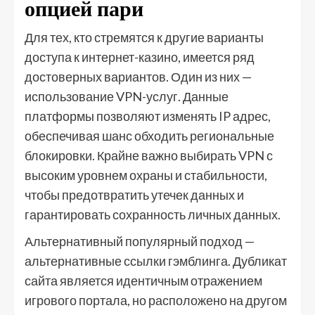
опцией пари
Для тех, кто стремятся к другие варианты
доступа к интернет-казино, имеется ряд
достоверных вариантов. Один из них —
использование VPN-услуг. Данные
платформы позволяют изменять IP адрес,
обеспечивая шанс обходить региональные
блокировки. Крайне важно выбирать VPN с
высоким уровнем охраны и стабильности,
чтобы предотвратить утечек данных и
гарантировать сохранность личных данных.
Альтернативный популярный подход —
альтернативные ссылки гэмблинга. Дубликат
сайта является идентичным отражением
игрового портала, но расположено на другом