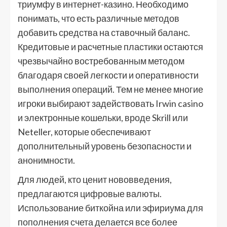
триумфу в интернет-казино. Необходимо
понимать, что есть различные методов
добавить средства на ставочный баланс.
Кредитовые и расчетные пластики остаются
чрезвычайно востребованным методом
благодаря своей легкости и оперативности
выполнения операций. Тем не менее многие
игроки выбирают задействовать Irwin casino
и электронные кошельки, вроде Skrill или
Neteller, которые обеспечивают
дополнительный уровень безопасности и
анонимности.
Для людей, кто ценит нововведения,
предлагаются цифровые валюты.
Использование биткойна или эфириума для
пополнения счета делается все более