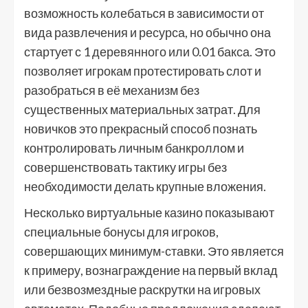
возможность колебаться в зависимости от
вида развлечения и ресурса, но обычно она
стартует с 1 деревянного или 0.01 бакса. Это
позволяет игрокам протестировать слот и
разобраться в её механизм без
существенных материальных затрат. Для
новичков это прекрасный способ познать
контролировать личным банкроллом и
совершенствовать тактику игры без
необходимости делать крупные вложения.
Несколько виртуальные казино показывают
специальные бонусы для игроков,
совершающих минимум-ставки. Это является
к примеру, вознаграждение на первый вклад
или безвозмездные раскрутки на игровых