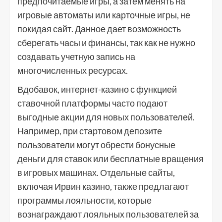
предпочитаемые игры, а затем менять на
игровые автоматы или карточные игры, не
покидая сайт. Данное дает возможность
сберегать часы и финансы, так как не нужно
создавать учетную запись на
многочисленных ресурсах.
Вдобавок, интернет-казино с функцией
ставочной платформы часто подают
выгодные акции для новых пользователей.
Например, при стартовом депозите
пользователи могут обрести бонусные
деньги для ставок или бесплатные вращения
в игровых машинах. Отдельные сайты,
включая Ирвин казино, также предлагают
программы лояльности, которые
вознаграждают лояльных пользователей за