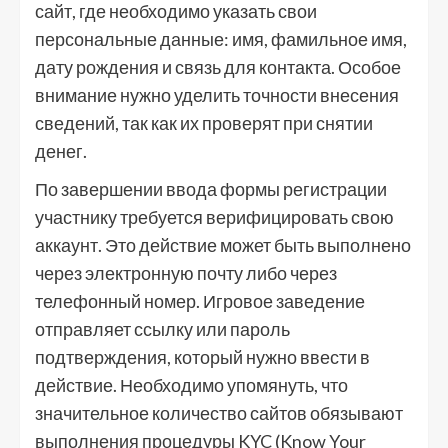
сайт, где необходимо указать свои
персональные данные: имя, фамильное имя,
дату рождения и связь для контакта. Особое
внимание нужно уделить точности внесения
сведений, так как их проверят при снятии
денег.
По завершении ввода формы регистрации
участнику требуется верифицировать свою
аккаунт. Это действие может быть выполнено
через электронную почту либо через
телефонный номер. Игровое заведение
отправляет ссылку или пароль
подтверждения, который нужно ввести в
действие. Необходимо упомянуть, что
значительное количество сайтов обязывают
выполнения процедуры KYC (Know Your