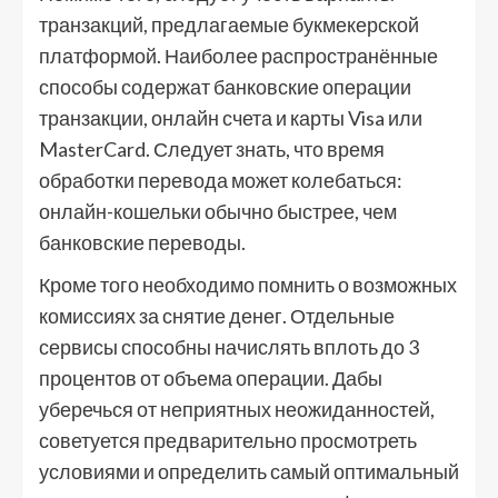
транзакций, предлагаемые букмекерской
платформой. Наиболее распространённые
способы содержат банковские операции
транзакции, онлайн счета и карты Visa или
MasterCard. Следует знать, что время
обработки перевода может колебаться:
онлайн-кошельки обычно быстрее, чем
банковские переводы.
Кроме того необходимо помнить о возможных
комиссиях за снятие денег. Отдельные
сервисы способны начислять вплоть до 3
процентов от объема операции. Дабы
уберечься от неприятных неожиданностей,
советуется предварительно просмотреть
условиями и определить самый оптимальный