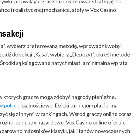
grywki, pozwalając graczom dostosować strategię do
afice i realistycznej mechanice, stoły w Vox Casino
nsakcji
ata”, wybierz preferowaną metodę, wprowadź kwotę i
ejdź do sekcji „Kasa”, wybierz „Depozyt”, określ metodę
. Środki są księgowane natychmiast, a minimalna wpłata
 w których gracze mogą zdobyć nagrody pieniężne,
w polsce
lojalnościowe. Dzięki turniejom platforma
zyć się z innymi w rankingach. Wśród graczy online coraz
różnorodne gry hazardowe. Vox Casino online oferuje
ą zarówno miłośników klasyki, jak i fanów nowoczesnych