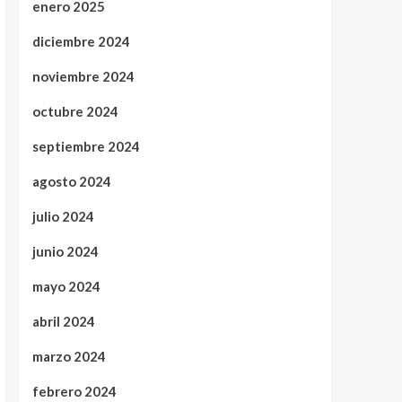
enero 2025
diciembre 2024
noviembre 2024
octubre 2024
septiembre 2024
agosto 2024
julio 2024
junio 2024
mayo 2024
abril 2024
marzo 2024
febrero 2024