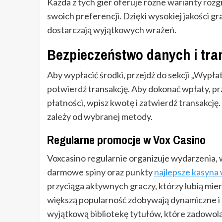
Każda z tych gier oferuje różne warianty roz
swoich preferencji. Dzięki wysokiej jakości gr
dostarczają wyjątkowych wrażeń.
Bezpieczeństwo danych i tra
Aby wypłacić środki, przejdź do sekcji „Wypł
potwierdź transakcję. Aby dokonać wpłaty, prz
płatności, wpisz kwotę i zatwierdź transakcję
zależy od wybranej metody.
Regularne promocje w Vox Casino
Voxcasino regularnie organizuje wydarzenia,
darmowe spiny oraz punkty
najlepsze kasyna 
przyciąga aktywnych graczy, którzy lubią mier
większą popularność zdobywają dynamiczne i 
wyjątkową bibliotekę tytułów, które zadowol