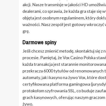
akcji. Nasze transmisje w jakości HD umożliwi
dealerami, co sprawia, że każda gra staje się
objęta jest osobnym regulaminem, który dokł
ważności. Nasz zespół jest gotowy wkroczyć 
grę.
Darmowe spiny
Jeśli chcesz zmienić metodę, skontaktuj się 
procesie. Pamiętaj, że Vox Casino Polska sta
każda transakcja jest starannie monitorowana.
przekracza 6000 tytułów od renomowanych tw
automaty, jak i kasyno na żywo Vox, które dos
certyfikowana platforma gamingowa (jurysdy
protokołom szyfrowania SSL, co buduje zaufan
grach kasynowych, oferując naszym graczom 
żywo.