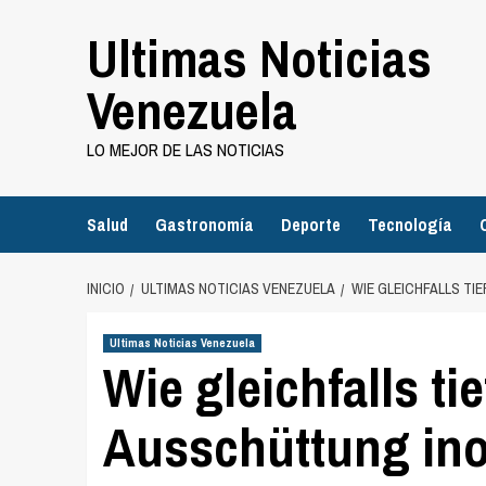
Saltar
Ultimas Noticias
al
contenido
Venezuela
LO MEJOR DE LAS NOTICIAS
Salud
Gastronomía
Deporte
Tecnología
INICIO
ULTIMAS NOTICIAS VENEZUELA
WIE GLEICHFALLS TI
Ultimas Noticias Venezuela
Wie gleichfalls ti
Ausschüttung inoff