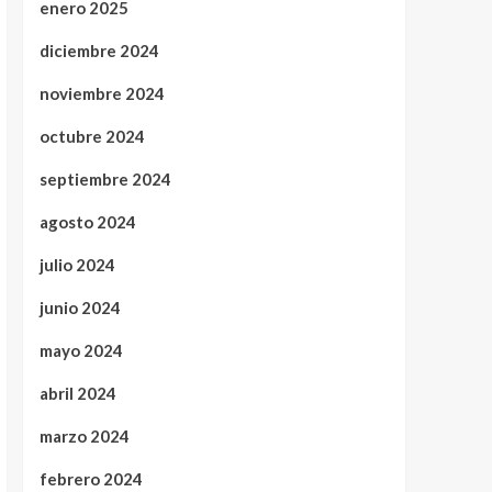
enero 2025
diciembre 2024
noviembre 2024
octubre 2024
septiembre 2024
agosto 2024
julio 2024
junio 2024
mayo 2024
abril 2024
marzo 2024
febrero 2024