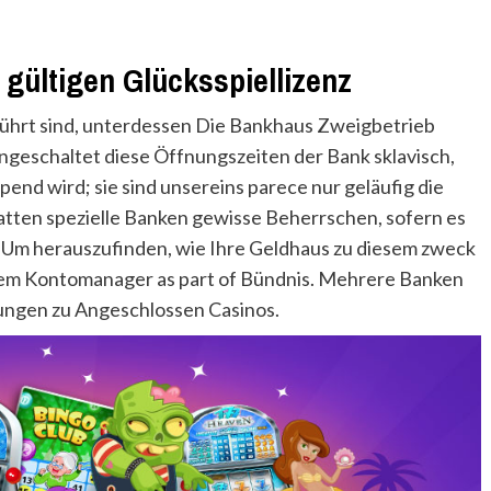
gültigen Glücksspiellizenz
führt sind, unterdessen Die Bankhaus Zweigbetrieb
ingeschaltet diese Öffnungszeiten der Bank sklavisch,
pend wird; sie sind unsereins parece nur geläufig die
 hatten spezielle Banken gewisse Beherrschen, sofern es
. Um herauszufinden, wie Ihre Geldhaus zu diesem zweck
hrem Kontomanager as part of Bündnis. Mehrere Banken
ungen zu Angeschlossen Casinos.