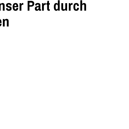
nser Part durch
en