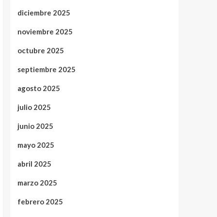
diciembre 2025
noviembre 2025
octubre 2025
septiembre 2025
agosto 2025
julio 2025
junio 2025
mayo 2025
abril 2025
marzo 2025
febrero 2025