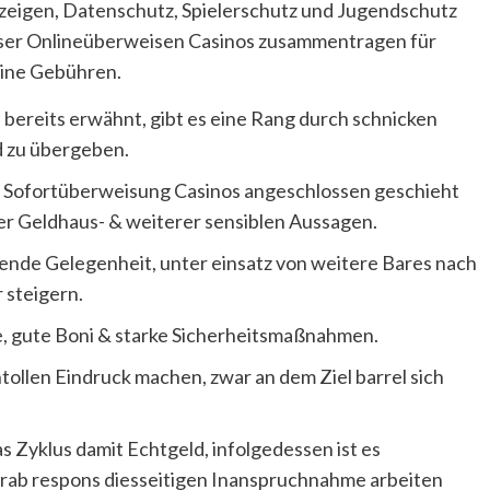
eigen, Datenschutz, Spielerschutz und Jugendschutz
nser Onlineüberweisen Casinos zusammentragen für
ine Gebühren.
bereits erwähnt, gibt es eine Rang durch schnicken
d zu übergeben.
en Sofortüberweisung Casinos angeschlossen geschieht
rer Geldhaus- & weiterer sensiblen Aussagen.
ende Gelegenheit, unter einsatz von weitere Bares nach
 steigern.
, gute Boni & starke Sicherheitsmaßnahmen.
tollen Eindruck machen, zwar an dem Ziel barrel sich
s Zyklus damit Echtgeld, infolgedessen ist es
rab respons diesseitigen Inanspruchnahme arbeiten