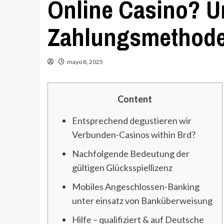
Online Casino? U
Zahlungsmethod
mayo 8, 2025
Content
Entsprechend degustieren wir
Verbunden-Casinos within Brd?
Nachfolgende Bedeutung der
gültigen Glücksspiellizenz
Mobiles Angeschlossen-Banking
unter einsatz von Banküberweisung
Hilfe – qualifiziert & auf Deutsche