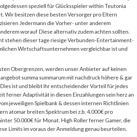
olgedessen speziell für Glücksspieler within Teutonia
 Wir besitzen diese besten Versorger pro Eltern
isieren Jedermann die Vorher- unter anderem
anderem worauf Diese alternativ zudem achten sollten.
t stehen dieser tage riesige Verbunden-Entertainment-
mlichen Wirtschaftsunternehmen vergleichbar ist und
festen Obergrenzen, werden unser Anbieter auf keinen
ese angebot summa summarum mit nachdruck höhere & gar
Dies ist und bleibt ihr entscheidender Vorteil für jedes
t ferner Adaptivität in diesen Einzahlungen sein herz an
vom jeweiligen Spielbank & dessen internen Richtlinien
ern atomar breiten Spektrum bei z.b. 4.000€ pro
inter 50.000€ für Monat. High Roller ferner Gamer, die
ese Limits im voraus der Anmeldung genau beurteilen.