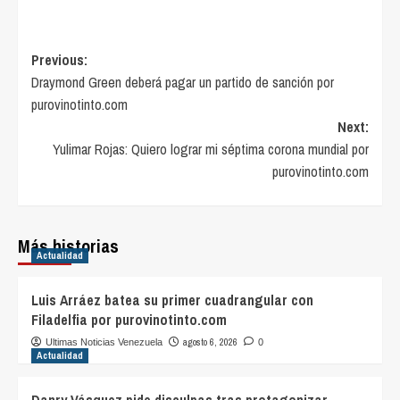
Post
Previous:
Draymond Green deberá pagar un partido de sanción por
navigation
purovinotinto.com
Next:
Yulimar Rojas: Quiero lograr mi séptima corona mundial por
purovinotinto.com
Más historias
Actualidad
Luis Arráez batea su primer cuadrangular con
Filadelfia por purovinotinto.com
agosto 6, 2026
Ultimas Noticias Venezuela
0
Actualidad
Danry Vásquez pide disculpas tras protagonizar