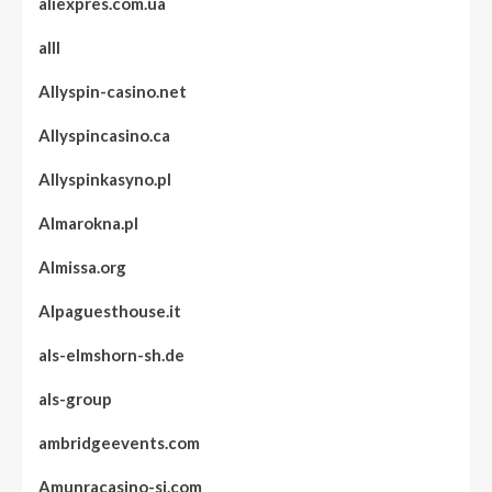
aliexpres.com.ua
alll
Allyspin-casino.net
Allyspincasino.ca
Allyspinkasyno.pl
Almarokna.pl
Almissa.org
Alpaguesthouse.it
als-elmshorn-sh.de
als-group
ambridgeevents.com
Amunracasino-si.com