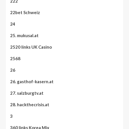
222
22bet Schweiz
24
25. mukusal.at
2520 links UK Casino
2568
26
26. gasthof-kasern.at
27. salzburgtv.at
28. hackthecrisis.at
3
360 links Korea Mix