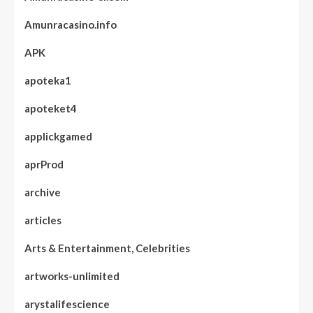
Amunracasino.info
APK
apoteka1
apoteket4
applickgamed
aprProd
archive
articles
Arts & Entertainment, Celebrities
artworks-unlimited
arystalifescience