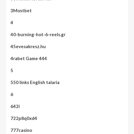
3Mostbet
4
40-burning-hot-6-reels.gr
45evesakresz.hu
4rabet Game 444
5
550 links English talaria
6
642i
722p8q0xd4
777casino