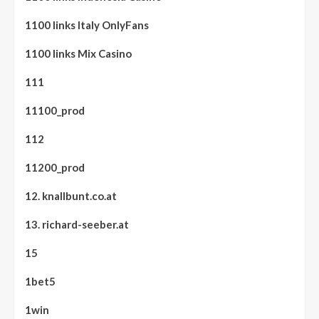
1100 links Italy OnlyFans
1100 links Mix Casino
111
11100_prod
112
11200_prod
12. knallbunt.co.at
13. richard-seeber.at
15
1bet5
1win