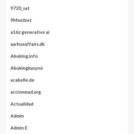
9720_sat
9Mostbet
a16z generative ai
aarhusaffairs.dk
Abuking.info
Abukingkasyno
acabelle.de
accionmad.org
Actualidad
Admin
Admin E