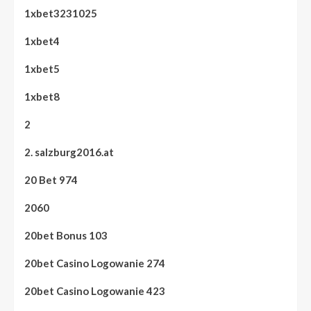
1xbet3231025
1xbet4
1xbet5
1xbet8
2
2. salzburg2016.at
20 Bet 974
2060
20bet Bonus 103
20bet Casino Logowanie 274
20bet Casino Logowanie 423