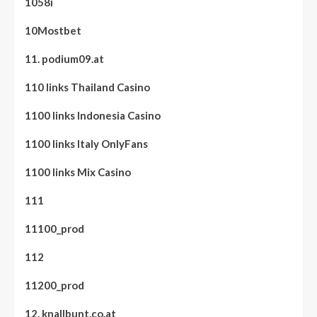
1058i
10Mostbet
11. podium09.at
110 links Thailand Casino
1100 links Indonesia Casino
1100 links Italy OnlyFans
1100 links Mix Casino
111
11100_prod
112
11200_prod
12. knallbunt.co.at