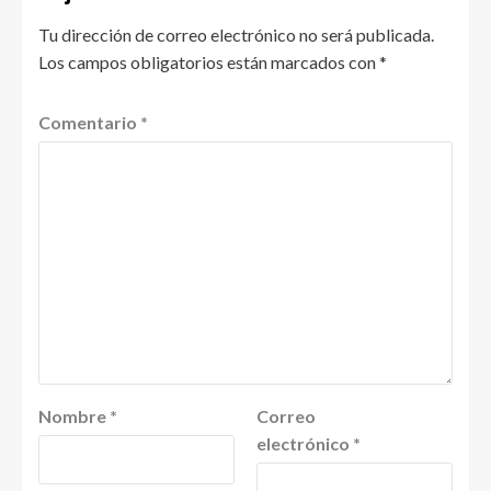
Tu dirección de correo electrónico no será publicada.
Los campos obligatorios están marcados con
*
Comentario
*
Nombre
*
Correo
electrónico
*