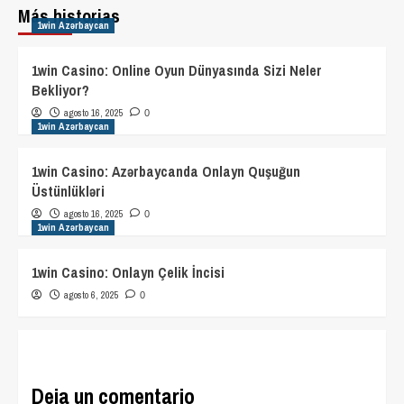
Más historias
1win Azərbaycan
1win Casino: Online Oyun Dünyasında Sizi Neler
Bekliyor?
agosto 16, 2025
0
1win Azərbaycan
1win Casino: Azərbaycanda Onlayn Quşuğun
Üstünlükləri
agosto 16, 2025
0
1win Azərbaycan
1win Casino: Onlayn Çelik İncisi
agosto 6, 2025
0
Deja un comentario