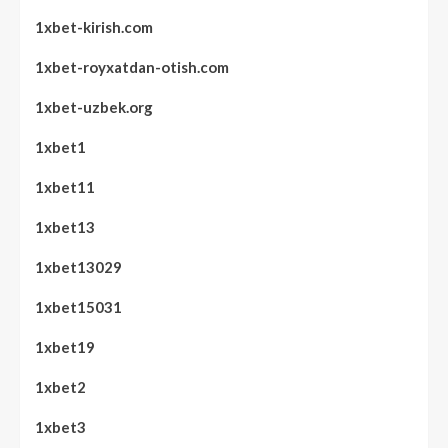
1xbet-kirish.com
1xbet-royxatdan-otish.com
1xbet-uzbek.org
1xbet1
1xbet11
1xbet13
1xbet13029
1xbet15031
1xbet19
1xbet2
1xbet3