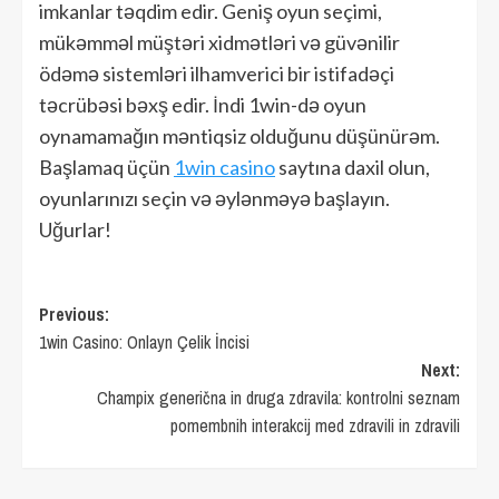
imkanlar təqdim edir. Geniş oyun seçimi,
mükəmməl müştəri xidmətləri və güvənilir
ödəmə sistemləri ilhamverici bir istifadəçi
təcrübəsi bəxş edir. İndi 1win-də oyun
oynamamağın məntiqsiz olduğunu düşünürəm.
Başlamaq üçün
1win casino
saytına daxil olun,
oyunlarınızı seçin və əylənməyə başlayın.
Uğurlar!
Post
Previous:
1win Casino: Onlayn Çelik İncisi
navigation
Next:
Champix generična in druga zdravila: kontrolni seznam
pomembnih interakcij med zdravili in zdravili