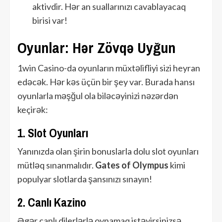
aktivdir. Hər an suallarınızı cavablayacaq
birisi var!
Oyunlar: Hər Zövqə Uyğun
1win Casino-da oyunların müxtəlifliyi sizi heyran
edəcək. Hər kəs üçün bir şey var. Burada hansı
oyunlarla məşğul ola biləcəyinizi nəzərdən
keçirək:
1. Slot Oyunları
Yanınızda olan şirin bonuslarla dolu slot oyunları
mütləq sınanmalıdır.
Gates of Olympus
kimi
populyar slotlarda şansınızı sınayın!
2. Canlı Kazino
Əgər canlı dilerlərlə oynamaq istəyirsinizsə,