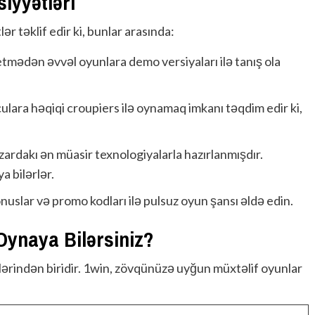
siyyətləri
r təklif edir ki, bunlar arasında:
tmədən əvvəl oyunlara demo versiyaları ilə tanış ola
lara həqiqi croupiers ilə oynamaq imkanı təqdim edir ki,
zardakı ən müasir texnologiyalarla hazırlanmışdır.
a bilərlər.
nuslar və promo kodları ilə pulsuz oyun şansı əldə edin.
Oynaya Bilərsiniz?
lərindən biridir. 1win, zövqünüzə uyğun müxtəlif oyunlar