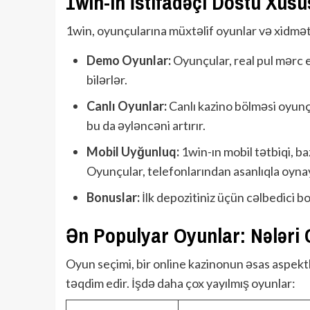
1win-in İstifadəçi Dostu Xüsu
1win, oyunçularına müxtəlif oyunlar və xidmətlə
Demo Oyunlar:
Oyunçular, real pul mərc e
bilərlər.
Canlı Oyunlar:
Canlı kazino bölməsi oyunçu
bu da əyləncəni artırır.
Mobil Uyğunluq:
1win-ın mobil tətbiqi, ba
Oyunçular, telefonlarından asanlıqla oynay
Bonuslar:
İlk depozitiniz üçün cəlbedici bo
Ən Populyar Oyunlar: Nələri 
Oyun seçimi, bir online kazinonun əsas aspekt
təqdim edir. İşdə daha çox yayılmış oyunlar: