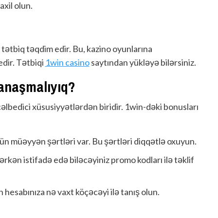
xil olun.
tətbiq təqdim edir. Bu, kazino oyunlarına
dir. Tətbiqi
1win casino
saytından yükləyə bilərsiniz.
Yanaşmalıyıq?
cəlbedici xüsusiyyətlərdən biridir. 1win-dəki bonusları
n müəyyən şərtləri var. Bu şərtləri diqqətlə oxuyun.
rkən istifadə edə biləcəyiniz promo kodları ilə təklif
esabınıza nə vaxt köçəcəyi ilə tanış olun.