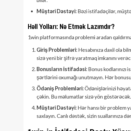
bilər.
Müştəri Dəstəyi:
Bəzi istifadəçilər, müştə
Həll Yolları: Nə Etmək Lazımdır?
1win platformasında problemi aradan qaldırmanı
Giriş Problemləri:
Hesabınıza daxil ola bi
sizə yeni bir şifrə yaratmaq imkanını verəc
Bonusların İstifadəsi:
Bonus kodlarınızı i
şərtlərini oxumağı unutmayın. Hər bonusun
Ödəniş Problemləri:
Ödənişlərinizi həyat
çəkin. Bu məlumatlar sizə yön göstərəcək
Müştəri Dəstəyi:
Hər hansı bir problem ya
saxlayın. Canlı dəstək, sizin suallarınıza də