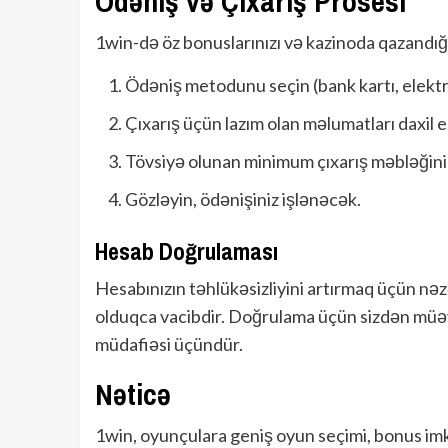
Ödəniş və Çıxarış Prosesi
1win-də öz bonuslarınızı və kazinoda qazandığı
Ödəniş metodunu seçin (bank kartı, elektr
Çıxarış üçün lazım olan məlumatları daxil e
Tövsiyə olunan minimum çıxarış məbləğini 
Gözləyin, ödənişiniz işlənəcək.
Hesab Doğrulaması
Hesabınızın təhlükəsizliyini artırmaq üçün n
olduqca vacibdir. Doğrulama üçün sizdən müəyy
müdafiəsi üçündür.
Nəticə
1win, oyunçulara geniş oyun seçimi, bonus im