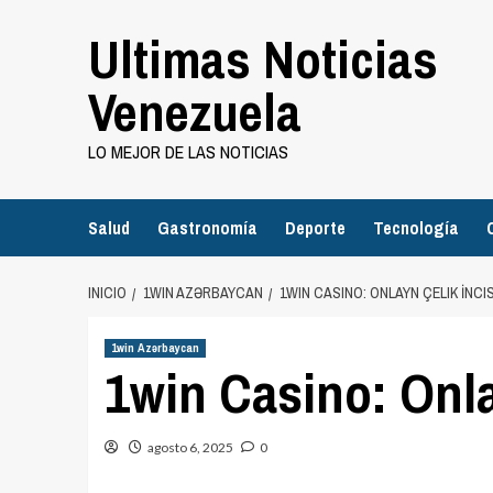
Saltar
Ultimas Noticias
al
contenido
Venezuela
LO MEJOR DE LAS NOTICIAS
Salud
Gastronomía
Deporte
Tecnología
INICIO
1WIN AZƏRBAYCAN
1WIN CASINO: ONLAYN ÇELIK İNCIS
1win Azərbaycan
1win Casino: Onla
agosto 6, 2025
0