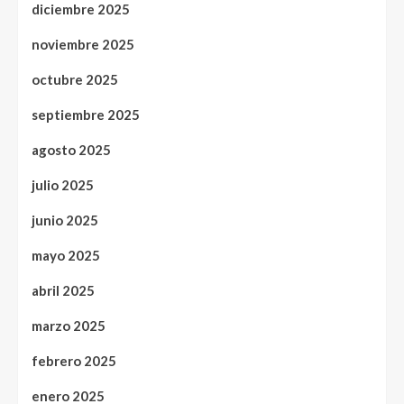
diciembre 2025
noviembre 2025
octubre 2025
septiembre 2025
agosto 2025
julio 2025
junio 2025
mayo 2025
abril 2025
marzo 2025
febrero 2025
enero 2025