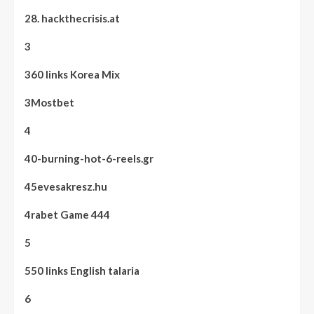
28. hackthecrisis.at
3
360 links Korea Mix
3Mostbet
4
40-burning-hot-6-reels.gr
45evesakresz.hu
4rabet Game 444
5
550 links English talaria
6