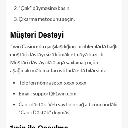
“Çək” düyməsinə basın.
Çıxarma metodunu seçin.
Müştəri Dəstəyi
1win Casino-da qarşılaşdığınız problemlərlə bağlı
müştəri dəstəyi sizə kömək etməyə hazırdır.
Müştəri dəstəyi ilə əlaqə saxlamaq üçün
aşağıdakı məlumatları istifadə edə bilərsiniz:
Telefon nömrəsi: xx-xxxx-xxxx
Email: support@1win.com
Canlı dəstək: Veb saytının sağ alt küncündəki
“Canlı Dəstək” düyməsi
1win ilə Qoşulma