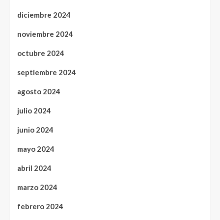
diciembre 2024
noviembre 2024
octubre 2024
septiembre 2024
agosto 2024
julio 2024
junio 2024
mayo 2024
abril 2024
marzo 2024
febrero 2024