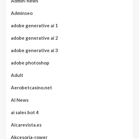
Admin-news
Adminseo
adobe generative ai 1
adobe generative ai 2
adobe generative ai 3
adobe photoshop
Adult
Aerobetcasino.net
AI News
ai sales bot 4
Aicarevista.es
Akcesoria-rower