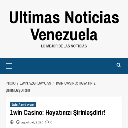
Saltar
Ultimas Noticias
al
contenido
Venezuela
LO MEJOR DE LAS NOTICIAS
Primary
Menu
INICIO
1WIN AZƏRBAYCAN
1WIN CASINO: HƏYATINIZI
ŞIRINLƏŞDIRIR!
1win Azərbaycan
1win Casino: Həyatınızı Şirinləşdirir!
agosto 6, 2025
0