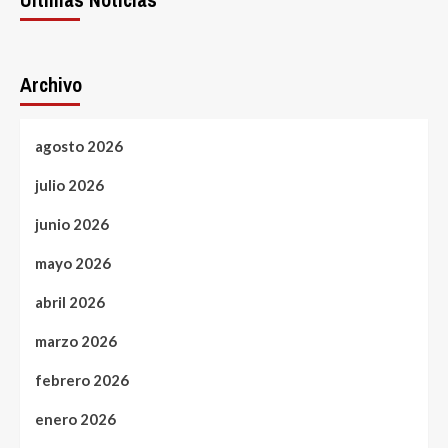
Archivo
agosto 2026
julio 2026
junio 2026
mayo 2026
abril 2026
marzo 2026
febrero 2026
enero 2026