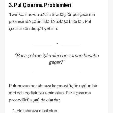
3. Pul Çıxarma Problemləri
1win Casino-da bəzi istifadəçilər pul çıxarma
prosesində çətinliklərlə üzləşə bilərlər. Pul
çıxararkən diqqət yetirin:
“Para çekme işlemleri ne zaman hesaba
geçer?”
Pulunuzun hesabınıza keçməsi üçün uyğun bir
metod seçdiyinizə əmin olun. Para çıxarma
prosedürü aşağıdakılardır:
Hesabınıza daxil olun.