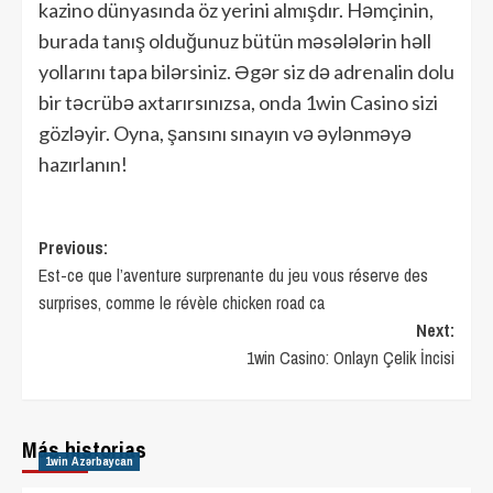
kazino dünyasında öz yerini almışdır. Həmçinin,
burada tanış olduğunuz bütün məsələlərin həll
yollarını tapa bilərsiniz. Əgər siz də adrenalin dolu
bir təcrübə axtarırsınızsa, onda 1win Casino sizi
gözləyir. Oyna, şansını sınayın və əylənməyə
hazırlanın!
Post
Previous:
Est-ce que l’aventure surprenante du jeu vous réserve des
navigation
surprises, comme le révèle chicken road ca
Next:
1win Casino: Onlayn Çelik İncisi
Más historias
1win Azərbaycan