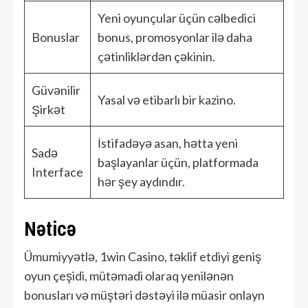
Yeni oyunçular üçün cəlbedici
Bonuslar
bonus, promosyonlar ilə daha
çətinliklərdən çəkinin.
Güvənilir
Yasal və etibarlı bir kazino.
Şirkət
İstifadəyə asan, hətta yeni
Sadə
başlayanlar üçün, platformada
Interface
hər şey aydındır.
Nəticə
Ümumiyyətlə, 1win Casino, təklif etdiyi geniş
oyun çeşidi, mütəmadi olaraq yenilənən
bonusları və müştəri dəstəyi ilə müasir onlayn