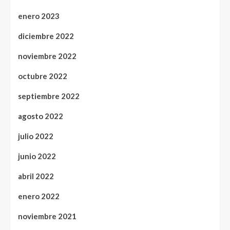
enero 2023
diciembre 2022
noviembre 2022
octubre 2022
septiembre 2022
agosto 2022
julio 2022
junio 2022
abril 2022
enero 2022
noviembre 2021