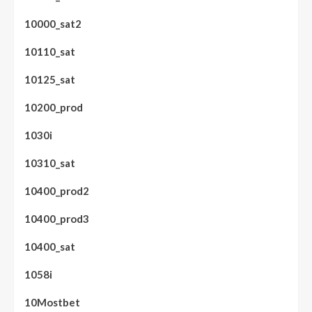
10000_sat2
10110_sat
10125_sat
10200_prod
1030i
10310_sat
10400_prod2
10400_prod3
10400_sat
1058i
10Mostbet