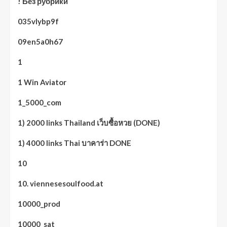
! Без рубрики
035vlybp9f
09en5a0h67
1
1 Win Aviator
1_5000_com
1) 2000 links Thailand เว็บซื้อหวย (DONE)
1) 4000 links Thai บาคาร่า DONE
10
10. viennesesoulfood.at
10000_prod
10000_sat