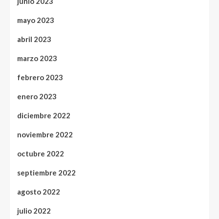
junio 2023
mayo 2023
abril 2023
marzo 2023
febrero 2023
enero 2023
diciembre 2022
noviembre 2022
octubre 2022
septiembre 2022
agosto 2022
julio 2022