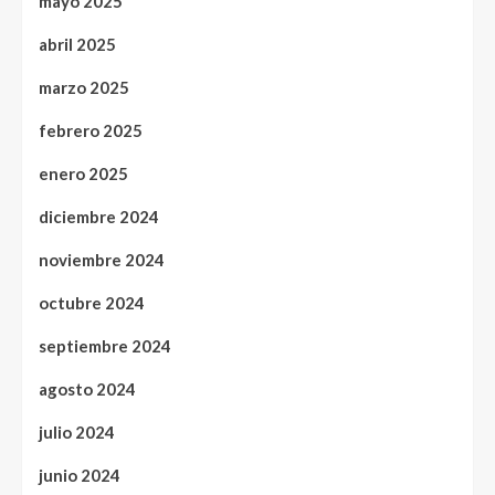
mayo 2025
abril 2025
marzo 2025
febrero 2025
enero 2025
diciembre 2024
noviembre 2024
octubre 2024
septiembre 2024
agosto 2024
julio 2024
junio 2024