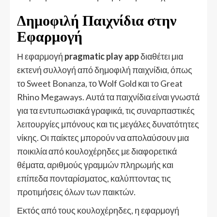
Δημοφιλή Παιχνίδια στην
Εφαρμογή
Η εφαρμογή
pragmatic play app
διαθέτει μια
εκτενή συλλογή από δημοφιλή παιχνίδια, όπως
το Sweet Bonanza, το Wolf Gold και το Great
Rhino Megaways. Αυτά τα παιχνίδια είναι γνωστά
για τα εντυπωσιακά γραφικά, τις συναρπαστικές
λειτουργίες μπόνους και τις μεγάλες δυνατότητες
νίκης. Οι παίκτες μπορούν να απολαύσουν μια
ποικιλία από κουλοχέρηδες με διαφορετικά
θέματα, αριθμούς γραμμών πληρωμής και
επίπεδα πονταρίσματος, καλύπτοντας τις
προτιμήσεις όλων των παικτών.
Εκτός από τους κουλοχέρηδες, η εφαρμογή