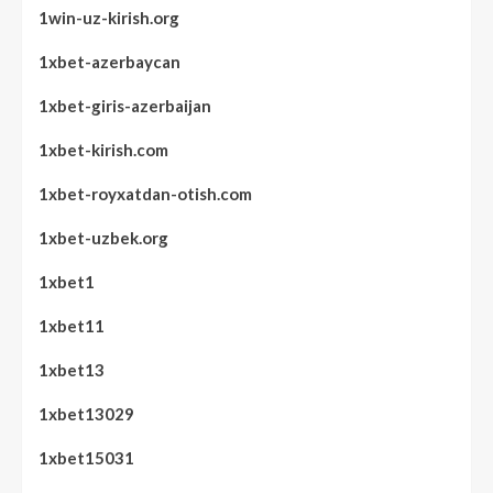
1win-uz-kirish.org
1xbet-azerbaycan
1xbet-giris-azerbaijan
1xbet-kirish.com
1xbet-royxatdan-otish.com
1xbet-uzbek.org
1xbet1
1xbet11
1xbet13
1xbet13029
1xbet15031