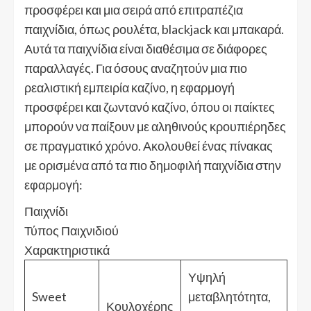
προσφέρει και μια σειρά από επιτραπέζια
παιχνίδια, όπως ρουλέτα, blackjack και μπακαρά.
Αυτά τα παιχνίδια είναι διαθέσιμα σε διάφορες
παραλλαγές. Για όσους αναζητούν μια πιο
ρεαλιστική εμπειρία καζίνο, η εφαρμογή
προσφέρει και ζωντανό καζίνο, όπου οι παίκτες
μπορούν να παίξουν με αληθινούς κρουπιέρηδες
σε πραγματικό χρόνο. Ακολουθεί ένας πίνακας
με ορισμένα από τα πιο δημοφιλή παιχνίδια στην
εφαρμογή:
Παιχνίδι
Τύπος Παιχνιδιού
Χαρακτηριστικά
Υψηλή
Sweet
μεταβλητότητα,
Κουλοχέρης