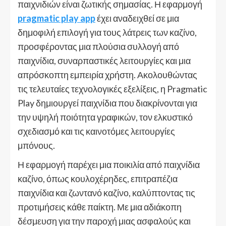
παιχνιδιών είναι ζωτικής σημασίας. Η εφαρμογή
pragmatic play app
έχει αναδειχθεί σε μια
δημοφιλή επιλογή για τους λάτρεις των καζίνο,
προσφέροντας μια πλούσια συλλογή από
παιχνίδια, συναρπαστικές λειτουργίες και μια
απρόσκοπτη εμπειρία χρήστη. Ακολουθώντας
τις τελευταίες τεχνολογικές εξελίξεις, η Pragmatic
Play δημιουργεί παιχνίδια που διακρίνονται για
την υψηλή ποιότητα γραφικών, τον ελκυστικό
σχεδιασμό και τις καινοτόμες λειτουργίες
μπόνους.
Η εφαρμογή παρέχει μια ποικιλία από παιχνίδια
καζίνο, όπως κουλοχέρηδες, επιτραπέζια
παιχνίδια και ζωντανό καζίνο, καλύπτοντας τις
προτιμήσεις κάθε παίκτη. Με μια αδιάκοπη
δέσμευση για την παροχή μιας ασφαλούς και