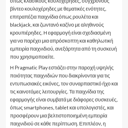
όπως κλασικούς κουλοχέρηδες, σύγχρονους
βίντεο κουλοχέρηδες με θεματικές ενότητες,
επιτραπέζια παιχνίδια όπως ρουλέτα και
blackjack, και ζωντανό καζίνο με αληθινούς
κρουπιέρηδες. Η εφαρμογή είναι σχεδιασμένη
για να παρέχει μια απρόσκοπτη και καθηλωτική
εμπειρία παιχνιδιού, ανεξάρτητα από τη συσκευή
που χρησιμοποιείτε.
Η Pragmatic Play εστιάζει στην παροχή υψηλής
ποιότητας παιχνιδιών που διακρίνονται για τις
εντυπωσιακές εικόνες, τον συναρπαστικό ήχο και
τις καινοτόμες λειτουργίες. Τα παιχνίδια της
εφαρμογής είναι συμβατά με διάφορες συσκευές,
όπως smartphones, tablet και υπολογιστές, και
προσφέρουν μια βελτιστοποιημένη εμπειρία
παιχνιδιού σε κάθε περίπτωση. Επιπλέον, η