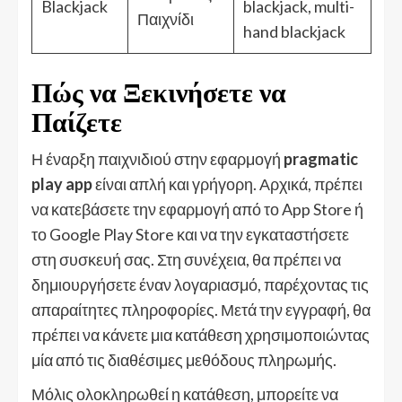
Blackjack
blackjack, multi-
Παιχνίδι
hand blackjack
Πώς να Ξεκινήσετε να
Παίζετε
Η έναρξη παιχνιδιού στην εφαρμογή
pragmatic
play app
είναι απλή και γρήγορη. Αρχικά, πρέπει
να κατεβάσετε την εφαρμογή από το App Store ή
το Google Play Store και να την εγκαταστήσετε
στη συσκευή σας. Στη συνέχεια, θα πρέπει να
δημιουργήσετε έναν λογαριασμό, παρέχοντας τις
απαραίτητες πληροφορίες. Μετά την εγγραφή, θα
πρέπει να κάνετε μια κατάθεση χρησιμοποιώντας
μία από τις διαθέσιμες μεθόδους πληρωμής.
Μόλις ολοκληρωθεί η κατάθεση, μπορείτε να