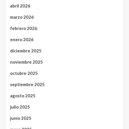
abril 2026
marzo 2026
febrero 2026
enero 2026
diciembre 2025
noviembre 2025
octubre 2025
septiembre 2025
agosto 2025
julio 2025
junio 2025