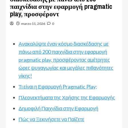
παιχνίδια στην εφαρμογή pragmatic
play, προσφέροντ
marzo 11, 2026
0
Ανακαλύψτε έναν κόσμο διασκέδασης με
πάνω από 200 παιχνίδια στην εφαρμογή
pragmatic play, προσφέροντας αμέτρητες
ώρες ψυχαγωγίας και μεγάλες πιθανότητες
νίκης!
Τι είναι η Εφαρμογή Pragmatic Play;
Πλεονεκτήματα της Χρήσης της Εφαρμογής
Δημοφιλή Παιχνίδια στην Εφαρμογή
Πώς να Ξεκινήσετε να Παίζετε