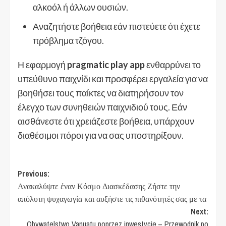
αλκοόλ ή άλλων ουσιών.
Αναζητήστε βοήθεια εάν πιστεύετε ότι έχετε
πρόβλημα τζόγου.
Η εφαρμογή
pragmatic play app
ενθαρρύνει το
υπεύθυνο παιχνίδι και προσφέρει εργαλεία για να
βοηθήσει τους παίκτες να διατηρήσουν τον
έλεγχο των συνηθειών παιχνιδιού τους. Εάν
αισθάνεστε ότι χρειάζεστε βοήθεια, υπάρχουν
διαθέσιμοι πόροι για να σας υποστηρίξουν.
Post
Previous:
Ανακαλύψτε έναν Κόσμο Διασκέδασης Ζήστε την
navigation
απόλυτη ψυχαγωγία και αυξήστε τις πιθανότητές σας με τα
Next:
Obywatelstwo Vanuatu poprzez inwestycje – Przewodnik po