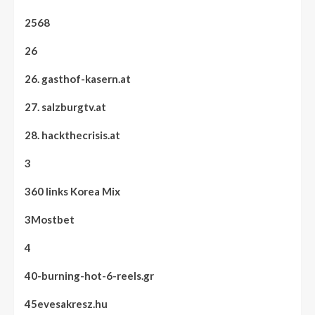
2568
26
26. gasthof-kasern.at
27. salzburgtv.at
28. hackthecrisis.at
3
360 links Korea Mix
3Mostbet
4
40-burning-hot-6-reels.gr
45evesakresz.hu