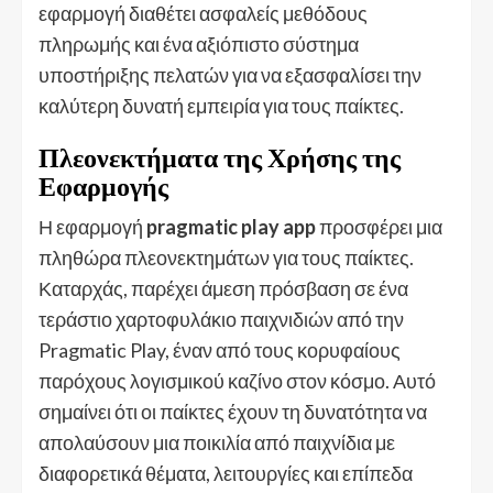
εφαρμογή διαθέτει ασφαλείς μεθόδους
πληρωμής και ένα αξιόπιστο σύστημα
υποστήριξης πελατών για να εξασφαλίσει την
καλύτερη δυνατή εμπειρία για τους παίκτες.
Πλεονεκτήματα της Χρήσης της
Εφαρμογής
Η εφαρμογή
pragmatic play app
προσφέρει μια
πληθώρα πλεονεκτημάτων για τους παίκτες.
Καταρχάς, παρέχει άμεση πρόσβαση σε ένα
τεράστιο χαρτοφυλάκιο παιχνιδιών από την
Pragmatic Play, έναν από τους κορυφαίους
παρόχους λογισμικού καζίνο στον κόσμο. Αυτό
σημαίνει ότι οι παίκτες έχουν τη δυνατότητα να
απολαύσουν μια ποικιλία από παιχνίδια με
διαφορετικά θέματα, λειτουργίες και επίπεδα