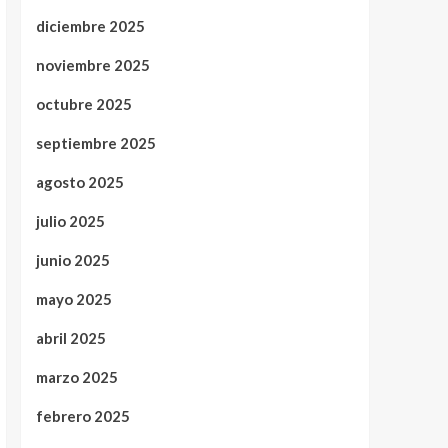
diciembre 2025
noviembre 2025
octubre 2025
septiembre 2025
agosto 2025
julio 2025
junio 2025
mayo 2025
abril 2025
marzo 2025
febrero 2025