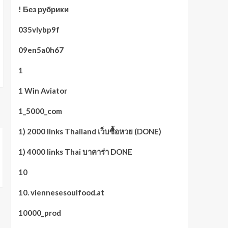
! Без рубрики
035vlybp9f
09en5a0h67
1
1 Win Aviator
1_5000_com
1) 2000 links Thailand เว็บซื้อหวย (DONE)
1) 4000 links Thai บาคาร่า DONE
10
10. viennesesoulfood.at
10000_prod