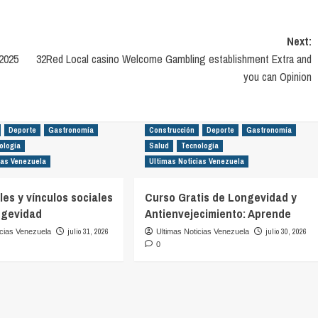
Next:
 2025
32Red Local casino Welcome Gambling establishment Extra and
you can Opinion
Deporte
Gastronomía
Construcción
Deporte
Gastronomía
ología
Salud
Tecnología
ias Venezuela
Ultimas Noticias Venezuela
es y vínculos sociales
Curso Gratis de Longevidad y
ngevidad
Antienvejecimiento: Aprende
julio 31, 2026
julio 30, 2026
icias Venezuela
Ultimas Noticias Venezuela
0