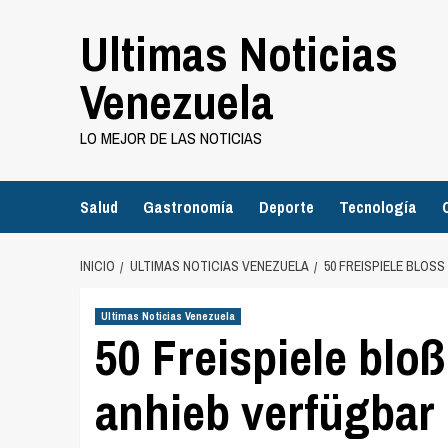
Saltar
Ultimas Noticias
al
contenido
Venezuela
LO MEJOR DE LAS NOTICIAS
Salud
Gastronomía
Deporte
Tecnología
INICIO
ULTIMAS NOTICIAS VENEZUELA
50 FREISPIELE BLOSS
Ultimas Noticias Venezuela
50 Freispiele blo
anhieb verfügbar i