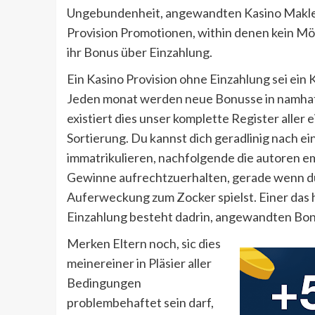
Ungebundenheit, angewandten Kasino Maklerco
Provision Promotionen, within denen kein Mö
ihr Bonus über Einzahlung.
Ein Kasino Provision ohne Einzahlung sei ein 
Jeden monat werden neue Bonusse in namhaf
existiert dies unser komplette Register aller
Sortierung. Du kannst dich geradlinig nach ein
immatrikulieren, nachfolgende die autoren e
Gewinne aufrechtzuerhalten, gerade wenn du
Auferweckung zum Zocker spielst. Einer das 
Einzahlung besteht dadrin, angewandten Bon
Merken Eltern noch, sic dies
meinereiner in Pläsier aller
Bedingungen
problembehaftet sein darf,