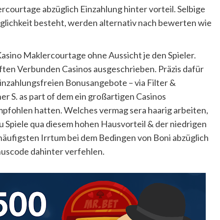
urtage abzüglich Einzahlung hinter vorteil. Selbige
glichkeit besteht, werden alternativ nach bewerten wie
Kasino Maklercourtage ohne Aussicht je den Spieler.
ten Verbunden Casinos ausgeschrieben. Präzis dafür
 einzahlungsfreien Bonusangebote – via Filter &
er S. as part of dem ein großartigen Casinos
mpfohlen hatten. Welches vermag sera haarig arbeiten,
 Spiele qua diesem hohen Hausvorteil & der niedrigen
häufigsten Irrtum bei dem Bedingen von Boni abzüglich
uscode dahinter verfehlen.