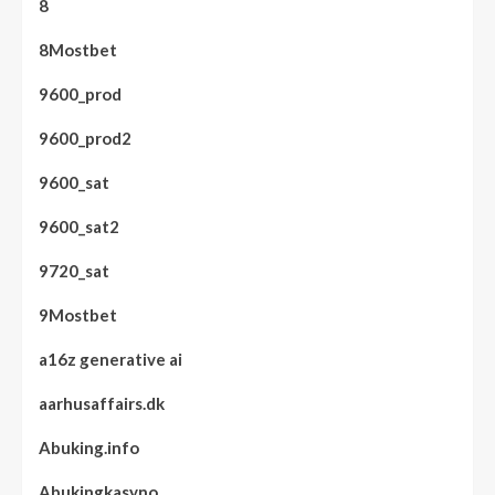
8
8Mostbet
9600_prod
9600_prod2
9600_sat
9600_sat2
9720_sat
9Mostbet
a16z generative ai
aarhusaffairs.dk
Abuking.info
Abukingkasyno