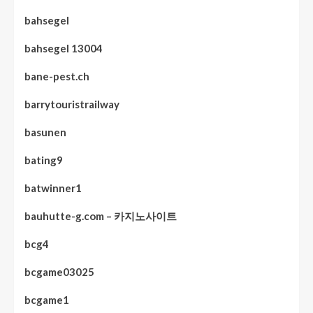
bahsegel
bahsegel 13004
bane-pest.ch
barrytouristrailway
basunen
bating9
batwinner1
bauhutte-g.com – 카지노사이트
bcg4
bcgame03025
bcgame1