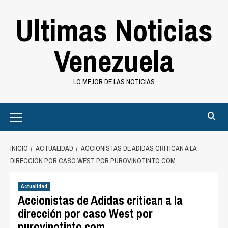
Saltar
Ultimas Noticias
al
contenido
Venezuela
LO MEJOR DE LAS NOTICIAS
Primary
Menu
INICIO
ACTUALIDAD
ACCIONISTAS DE ADIDAS CRITICAN A LA
DIRECCIÓN POR CASO WEST POR PUROVINOTINTO.COM
Actualidad
Accionistas de Adidas critican a la
dirección por caso West por
purovinotinto.com