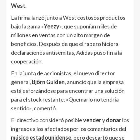
West
.
La firma lanzó junto a West costosos productos
bajo la gama «
Yeezy
«, que suponían miles de
millones en ventas con un alto margen de
beneficios. Después de que el rapero hiciera
declaraciones antisemitas, Adidas puso fin a la
cooperación.
En la junta de accionistas, el nuevo director
general,
Björn Gulden
, anunció que la empresa
está esforzándose para encontrar una solución
para el stock restante. «Quemarlo no tendría
sentido», comentó.
El directivo consideró posible
vender
y
donar
los
ingresos a los afectados por los comentarios del
músico estadounidense
, pero descartó que se