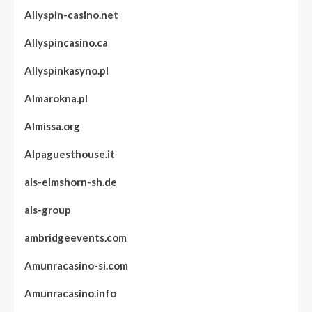
Allyspin-casino.net
Allyspincasino.ca
Allyspinkasyno.pl
Almarokna.pl
Almissa.org
Alpaguesthouse.it
als-elmshorn-sh.de
als-group
ambridgeevents.com
Amunracasino-si.com
Amunracasino.info