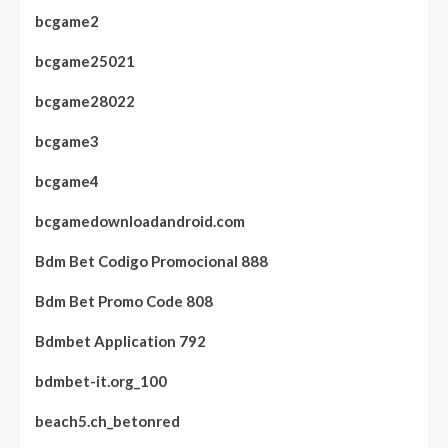
bcgame2
bcgame25021
bcgame28022
bcgame3
bcgame4
bcgamedownloadandroid.com
Bdm Bet Codigo Promocional 888
Bdm Bet Promo Code 808
Bdmbet Application 792
bdmbet-it.org_100
beach5.ch_betonred