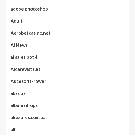
adobe photoshop
Adult
Aerobetcasino.net
AI News
ai sales bot 4
Aicarevista.es
Akcesoria-rower
akss.uz
albaniadrops
aliexpres.com.ua
alll