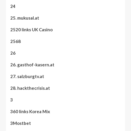
24
25. mukusal.at
2520 links UK Casino
2568
26
26. gasthof-kasern.at
27. salzburgtv.at
28. hackthecrisis.at
3
360 links Korea Mix
3Mostbet