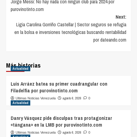
Jorge Messi: No hay nada con ningún club para 2024 por
navigation
purovinotinto.com
Next:
Ligia Carolina Gorriño Castellar | Sector seguros se refugia
en la bolsa e inversiones tecnológicas buscando rentabilidad
por dateando.com
Más historias
Actualidad
Luis Arráez batea su primer cuadrangular con
Filadelfia por purovinotinto.com
agosto 6, 2026
Ultimas Noticias Venezuela
0
Actualidad
Danry Vásquez pide disculpas tras protagonizar
«tángana» en la LMB por purovinotinto.com
agosto 6, 2026
Ultimas Noticias Venezuela
0