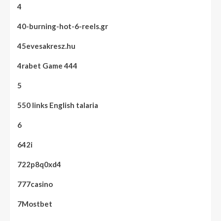
4
40-burning-hot-6-reels.gr
45evesakresz.hu
4rabet Game 444
5
550 links English talaria
6
642i
722p8q0xd4
777casino
7Mostbet