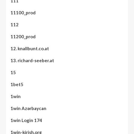
111
11100_prod
112
11200_prod
12. knallbunt.co.at
13. richard-seeber.at
15
1bet5
1win
1win Azərbaycan
1win Login 174
1win-kirish.org