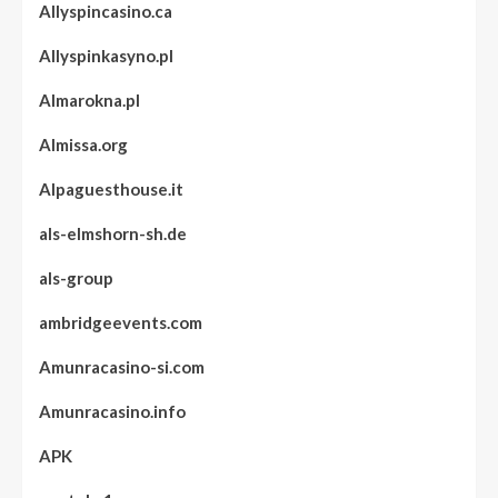
Allyspincasino.ca
Allyspinkasyno.pl
Almarokna.pl
Almissa.org
Alpaguesthouse.it
als-elmshorn-sh.de
als-group
ambridgeevents.com
Amunracasino-si.com
Amunracasino.info
APK