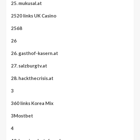
25. mukusal.at
2520 links UK Casino
2568
26
26. gasthof-kasern.at
27. salzburgtv.at
28. hackthecrisis.at
3
360 links Korea Mix
3Mostbet
4