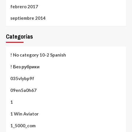
febrero 2017
septiembre 2014
Categorías
! No category 10-2 Spanish
! Без рубрики
035vlybp9f
09en5a0h67
1
1 Win Aviator
1_5000_com