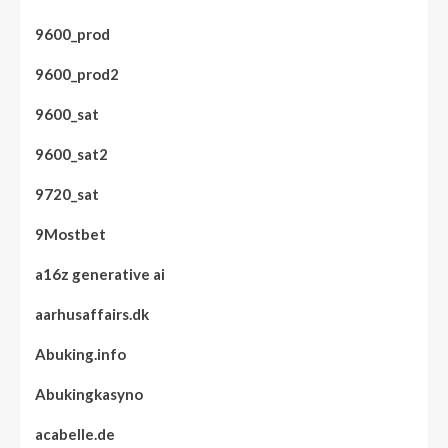
9600_prod
9600_prod2
9600_sat
9600_sat2
9720_sat
9Mostbet
a16z generative ai
aarhusaffairs.dk
Abuking.info
Abukingkasyno
acabelle.de