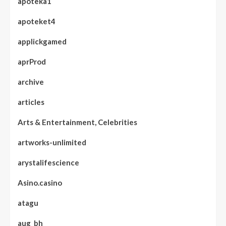
apoteka1
apoteket4
applickgamed
aprProd
archive
articles
Arts & Entertainment, Celebrities
artworks-unlimited
arystalifescience
Asino.casino
atagu
aug_bh