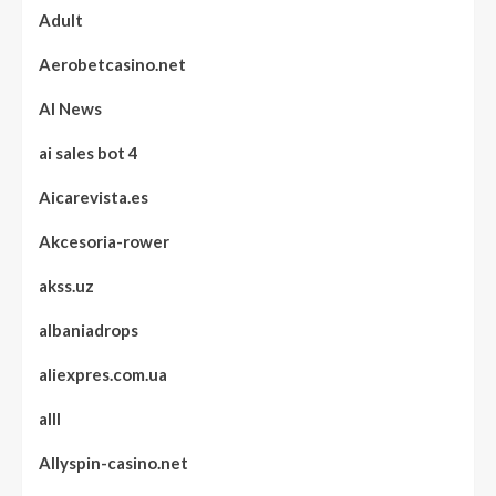
Adult
Aerobetcasino.net
AI News
ai sales bot 4
Aicarevista.es
Akcesoria-rower
akss.uz
albaniadrops
aliexpres.com.ua
alll
Allyspin-casino.net