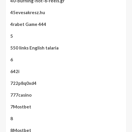
40-burning-hot-6-reels.gr
45evesakresz.hu
4rabet Game 444
5
550 links English talaria
6
642i
722p8q0xd4
777casino
7Mostbet
8
8Mostbet