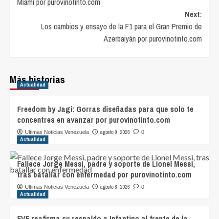
Miami por purovinotinto.com
Next:
Los cambios y ensayo de la F1 para el Gran Premio de
Azerbaiyán por purovinotinto.com
Más historias
Actualidad
Freedom by Jagi: Gorras diseñadas para que solo te
concentres en avanzar por purovinotinto.com
agosto 9, 2026
Ultimas Noticias Venezuela
0
Actualidad
Fallece Jorge Messi, padre y soporte de Lionel Messi,
tras batallar con enfermedad por purovinotinto.com
agosto 8, 2026
Ultimas Noticias Venezuela
0
Actualidad
FVF reafirma su respaldo a Infantino al frente de la