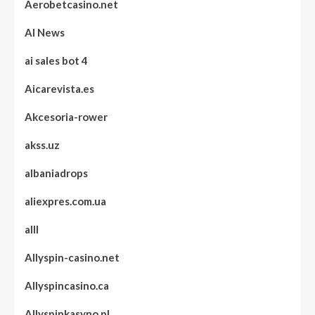
Aerobetcasino.net
AI News
ai sales bot 4
Aicarevista.es
Akcesoria-rower
akss.uz
albaniadrops
aliexpres.com.ua
alll
Allyspin-casino.net
Allyspincasino.ca
Allyspinkasyno.pl