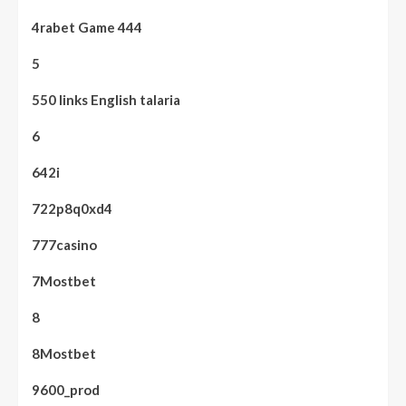
4rabet Game 444
5
550 links English talaria
6
642i
722p8q0xd4
777casino
7Mostbet
8
8Mostbet
9600_prod