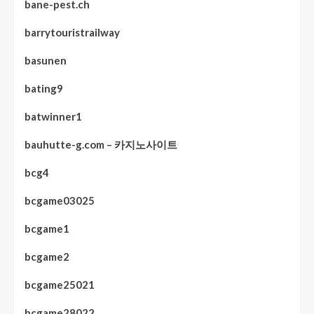
bane-pest.ch
barrytouristrailway
basunen
bating9
batwinner1
bauhutte-g.com – 카지노사이트
bcg4
bcgame03025
bcgame1
bcgame2
bcgame25021
bcgame28022