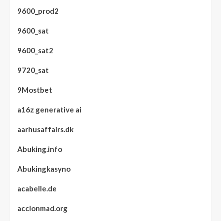
9600_prod2
9600_sat
9600_sat2
9720_sat
9Mostbet
a16z generative ai
aarhusaffairs.dk
Abuking.info
Abukingkasyno
acabelle.de
accionmad.org