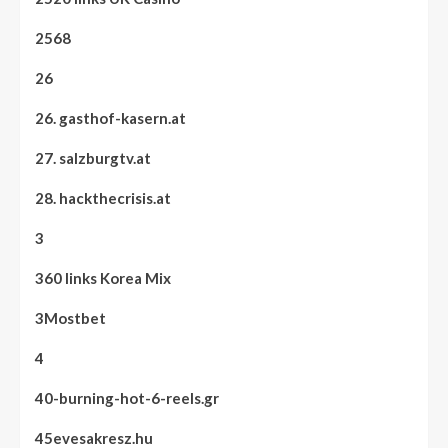
2568
26
26. gasthof-kasern.at
27. salzburgtv.at
28. hackthecrisis.at
3
360 links Korea Mix
3Mostbet
4
40-burning-hot-6-reels.gr
45evesakresz.hu