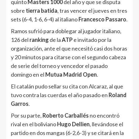
quinto
Masters 1000
del año y que se disputa
sobre
tierra batida
, tras vencer el jueves en tres
sets (6-4, 1-6, 6-4) al italiano
Francesco Passaro
.
Ramos sufrió para doblegar al jugador italiano,
126 del
ranking
de la
ATP
e invitado por la
organización, ante el que necesitó casi dos horas
y 20 minutos para citarse con el segundo cabeza
de serie del torneo y vencedor el pasado
domingo en el
Mutua Madrid Open
.
El catalán pudo sellar su cita con Alcaraz, al que
tuvo contra las cuerdas el año pasado en
Roland
Garros
.
Por su parte,
Roberto Carballés
no encontró
rival en el boliviano
Hugo Dellien
, llevándose el
partido en dos mangas (6-2,6-3) y se citará en la