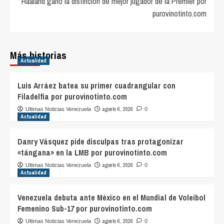
Haaland ganó la distinción de mejor jugador de la Premier por
purovinotinto.com
Más historias
Actualidad
Luis Arráez batea su primer cuadrangular con
Filadelfia por purovinotinto.com
agosto 6, 2026
Ultimas Noticias Venezuela
0
Actualidad
Danry Vásquez pide disculpas tras protagonizar
«tángana» en la LMB por purovinotinto.com
agosto 6, 2026
Ultimas Noticias Venezuela
0
Actualidad
Venezuela debuta ante México en el Mundial de Voleibol
Femenino Sub-17 por purovinotinto.com
agosto 6, 2026
Ultimas Noticias Venezuela
0