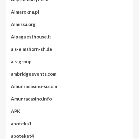
Almarokna.pl
Almissa.org
Alpaguesthouse.it
als-elmshorn-sh.de
als-group
ambridgeevents.com
Amunracasino-si.com
Amunracasino.info
APK
apoteka1
apoteket4