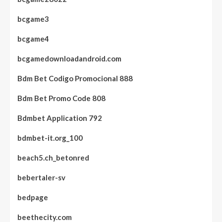
bcgame3
bcgame4
bcgamedownloadandroid.com
Bdm Bet Codigo Promocional 888
Bdm Bet Promo Code 808
Bdmbet Application 792
bdmbet-it.org_100
beach5.ch_betonred
bebertaler-sv
bedpage
beethecity.com