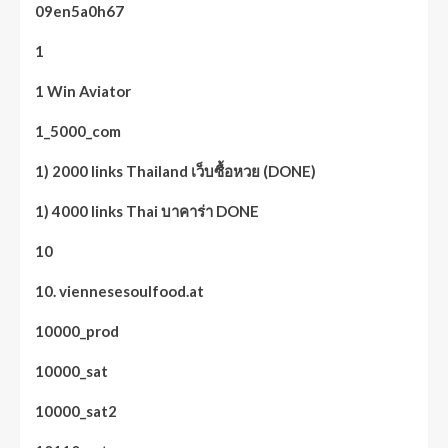
09en5a0h67
1
1 Win Aviator
1_5000_com
1) 2000 links Thailand เว็บซื้อหวย (DONE)
1) 4000 links Thai บาคาร่า DONE
10
10. viennesesoulfood.at
10000_prod
10000_sat
10000_sat2