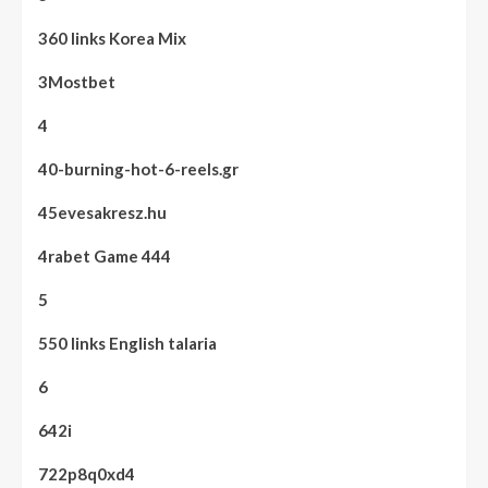
360 links Korea Mix
3Mostbet
4
40-burning-hot-6-reels.gr
45evesakresz.hu
4rabet Game 444
5
550 links English talaria
6
642i
722p8q0xd4