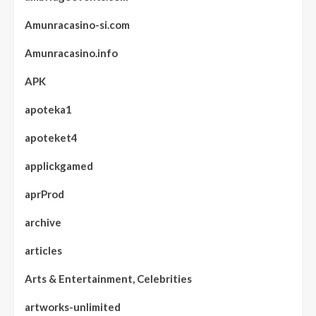
Amunracasino-si.com
Amunracasino.info
APK
apoteka1
apoteket4
applickgamed
aprProd
archive
articles
Arts & Entertainment, Celebrities
artworks-unlimited