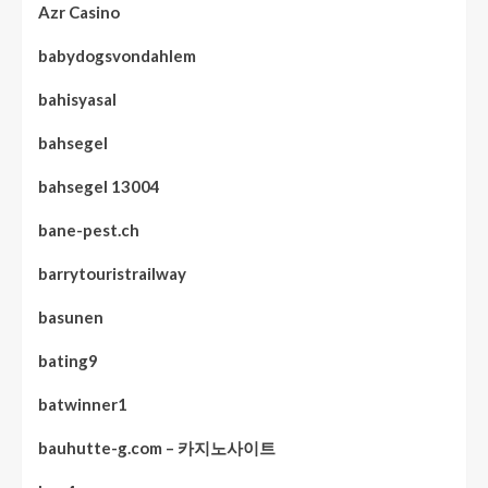
Azr Casino
babydogsvondahlem
bahisyasal
bahsegel
bahsegel 13004
bane-pest.ch
barrytouristrailway
basunen
bating9
batwinner1
bauhutte-g.com – 카지노사이트