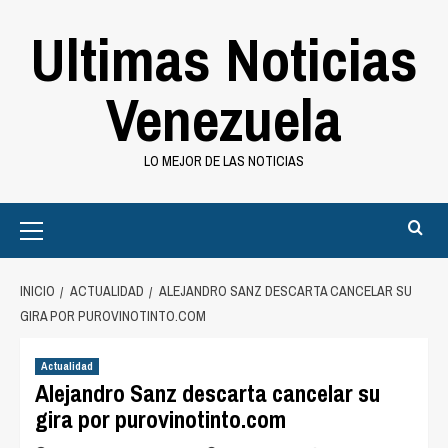
Saltar
Ultimas Noticias
al
contenido
Venezuela
LO MEJOR DE LAS NOTICIAS
Primary
Menu
INICIO
ACTUALIDAD
ALEJANDRO SANZ DESCARTA CANCELAR SU
GIRA POR PUROVINOTINTO.COM
Actualidad
Alejandro Sanz descarta cancelar su
gira por purovinotinto.com