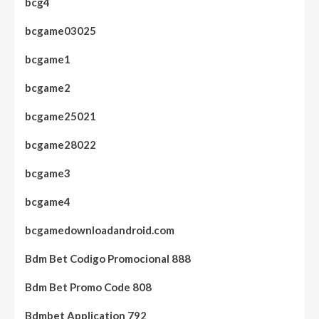
bcg4
bcgame03025
bcgame1
bcgame2
bcgame25021
bcgame28022
bcgame3
bcgame4
bcgamedownloadandroid.com
Bdm Bet Codigo Promocional 888
Bdm Bet Promo Code 808
Bdmbet Application 792