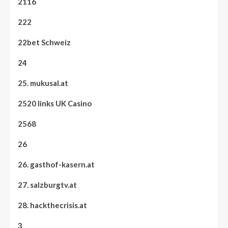
2116
222
22bet Schweiz
24
25. mukusal.at
2520 links UK Casino
2568
26
26. gasthof-kasern.at
27. salzburgtv.at
28. hackthecrisis.at
3