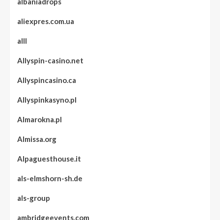
albaniadrops
aliexpres.com.ua
alll
Allyspin-casino.net
Allyspincasino.ca
Allyspinkasyno.pl
Almarokna.pl
Almissa.org
Alpaguesthouse.it
als-elmshorn-sh.de
als-group
ambridgeevents.com