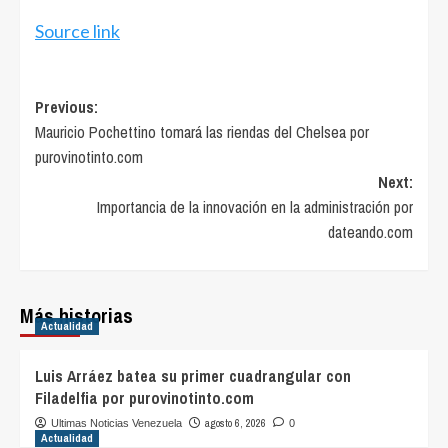
Source link
Post
Previous:
Mauricio Pochettino tomará las riendas del Chelsea por
navigation
purovinotinto.com
Next:
Importancia de la innovación en la administración por
dateando.com
Más historias
Actualidad
Luis Arráez batea su primer cuadrangular con
Filadelfia por purovinotinto.com
agosto 6, 2026
Ultimas Noticias Venezuela
0
Actualidad