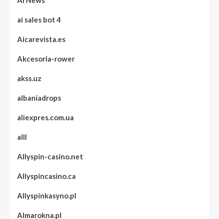
AI News
ai sales bot 4
Aicarevista.es
Akcesoria-rower
akss.uz
albaniadrops
aliexpres.com.ua
alll
Allyspin-casino.net
Allyspincasino.ca
Allyspinkasyno.pl
Almarokna.pl