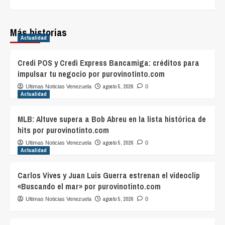
Más historias
Actualidad
Credi POS y Credi Express Bancamiga: créditos para
impulsar tu negocio por purovinotinto.com
agosto 5, 2026
Ultimas Noticias Venezuela
0
Actualidad
MLB: Altuve supera a Bob Abreu en la lista histórica de
hits por purovinotinto.com
agosto 5, 2026
Ultimas Noticias Venezuela
0
Actualidad
Carlos Vives y Juan Luis Guerra estrenan el videoclip
«Buscando el mar» por purovinotinto.com
agosto 5, 2026
Ultimas Noticias Venezuela
0