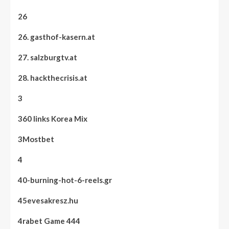
26
26. gasthof-kasern.at
27. salzburgtv.at
28. hackthecrisis.at
3
360 links Korea Mix
3Mostbet
4
40-burning-hot-6-reels.gr
45evesakresz.hu
4rabet Game 444