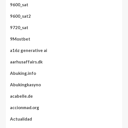
9600_sat
9600_sat2
9720_sat
9Mostbet
a16z generative ai
aarhusaffairs.dk
Abuking.info
Abukingkasyno
acabelle.de
accionmad.org
Actualidad