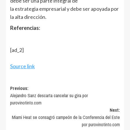
debe ser una parte integral de
la estrategia empresarial y debe ser apoyada por
la alta dirección.
Referencias:
[ad_2]
Source link
Post
Previous:
Alejandro Sanz descarta cancelar su gira por
navigation
purovinotinto.com
Next:
Miami Heat se consagró campeón de la Conferencia del Este
por purovinotinto.com