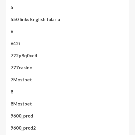
5
550 links English talaria
6
642i
722p8q0xd4
777casino
7Mostbet
8
8Mostbet
9600_prod
9600_prod2