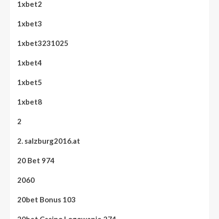
1xbet2
1xbet3
1xbet3231025
1xbet4
1xbet5
1xbet8
2
2. salzburg2016.at
20 Bet 974
2060
20bet Bonus 103