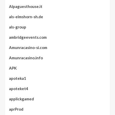
Alpaguesthouse.it
als-elmshorn-sh.de
als-group
ambridgeevents.com
Amunracasino-si.com
Amunracasino.info
APK
apoteka1
apoteket4
applickgamed
aprProd