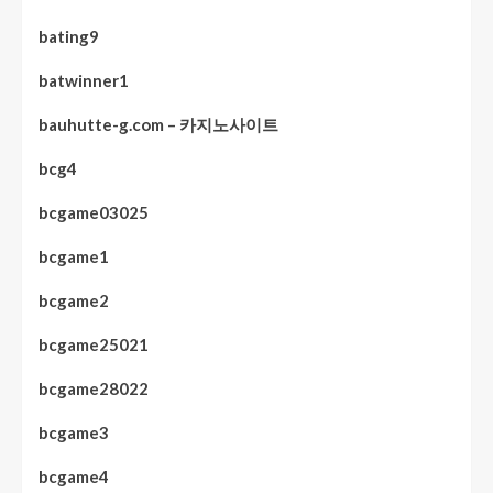
bating9
batwinner1
bauhutte-g.com – 카지노사이트
bcg4
bcgame03025
bcgame1
bcgame2
bcgame25021
bcgame28022
bcgame3
bcgame4