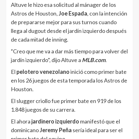
Altuve le hizo esa solicitud al mánager de los
Astros de Houston,
Joe Espada
, con la intención
de prepararse mejor para sus turnos cuando
llega al dugout desde el jardín izquierdo después
de cada mitad de inning.
“Creo que me va a dar más tiempo para volver del
jardín izquierdo”, dijo Altuve a
MLB.com
.
El
pelotero venezolano
inició como primer bate
en los 26 juegos de esta temporada los Astros de
Houston.
El slugger criollo fue primer bate en 919 de los
1.848 juegos de su carrera.
El ahora
jardinero izquierdo
manifestó que el
dominicano
Jeremy Peña
sería ideal para ser el
primer bate del equipo.