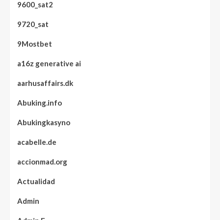
9600_sat2
9720_sat
9Mostbet
a16z generative ai
aarhusaffairs.dk
Abuking.info
Abukingkasyno
acabelle.de
accionmad.org
Actualidad
Admin