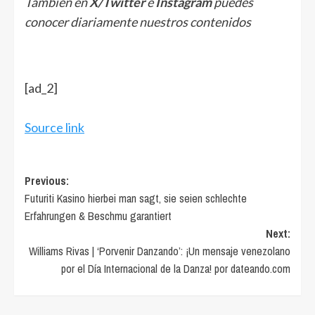
También en
X/Twitter
e
Instagram
puedes
conocer diariamente nuestros contenidos
[ad_2]
Source link
Post
Previous:
Futuriti Kasino hierbei man sagt, sie seien schlechte
navigation
Erfahrungen & Beschmu garantiert
Next:
Williams Rivas | ‘Porvenir Danzando’: ¡Un mensaje venezolano
por el Día Internacional de la Danza! por dateando.com