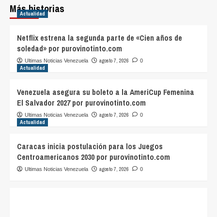
Más historias
Actualidad
Netflix estrena la segunda parte de «Cien años de
soledad» por purovinotinto.com
agosto 7, 2026
Ultimas Noticias Venezuela
0
Actualidad
Venezuela asegura su boleto a la AmeriCup Femenina
El Salvador 2027 por purovinotinto.com
agosto 7, 2026
Ultimas Noticias Venezuela
0
Actualidad
Caracas inicia postulación para los Juegos
Centroamericanos 2030 por purovinotinto.com
agosto 7, 2026
Ultimas Noticias Venezuela
0