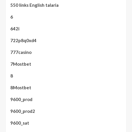
550 links English talaria
6
642i
722p8q0xd4
777casino
7Mostbet
8
8Mostbet
9600_prod
9600_prod2
9600_sat