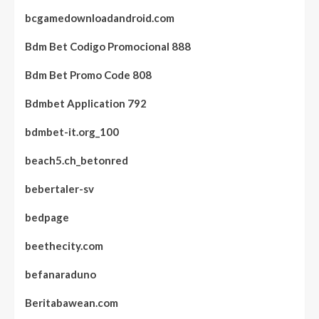
bcgamedownloadandroid.com
Bdm Bet Codigo Promocional 888
Bdm Bet Promo Code 808
Bdmbet Application 792
bdmbet-it.org_100
beach5.ch_betonred
bebertaler-sv
bedpage
beethecity.com
befanaraduno
Beritabawean.com