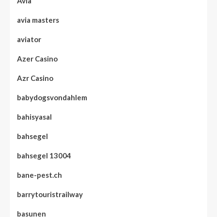
Avia
avia masters
aviator
Azer Casino
Azr Casino
babydogsvondahlem
bahisyasal
bahsegel
bahsegel 13004
bane-pest.ch
barrytouristrailway
basunen