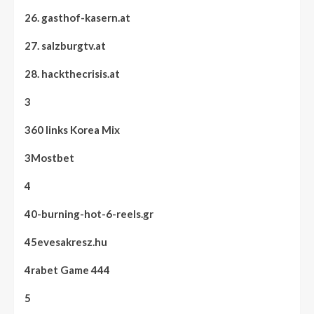
26. gasthof-kasern.at
27. salzburgtv.at
28. hackthecrisis.at
3
360 links Korea Mix
3Mostbet
4
40-burning-hot-6-reels.gr
45evesakresz.hu
4rabet Game 444
5