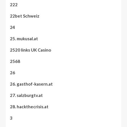
222
22bet Schweiz
24
25. mukusal.at
2520 links UK Casino
2568
26
26. gasthof-kasern.at
27. salzburgtv.at
28. hackthecrisis.at
3