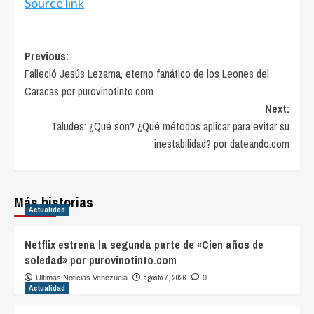
Source link
Post
Previous:
Falleció Jesús Lezama, eterno fanático de los Leones del
navigation
Caracas por purovinotinto.com
Next:
Taludes: ¿Qué son? ¿Qué métodos aplicar para evitar su
inestabilidad? por dateando.com
Más historias
Actualidad
Netflix estrena la segunda parte de «Cien años de
soledad» por purovinotinto.com
agosto 7, 2026
Ultimas Noticias Venezuela
0
Actualidad