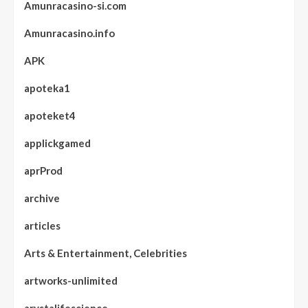
Amunracasino-si.com
Amunracasino.info
APK
apoteka1
apoteket4
applickgamed
aprProd
archive
articles
Arts & Entertainment, Celebrities
artworks-unlimited