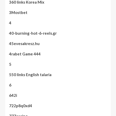
360 links Korea Mix
3Mostbet
4
40-burning-hot-6-reels.gr
45evesakresz.hu
4rabet Game 444
5
550 links English talaria
6
642i
722p8q0xd4