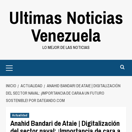
Saltar
Ultimas Noticias
al
contenido
Venezuela
LO MEJOR DE LAS NOTICIAS
Primary
Menu
INICIO
ACTUALIDAD
ANAHID BANDARI DE ATAIE | DIGITALIZACIÓN
DEL SECTOR NAVAL: ¡IMPORTANCIA DE CARA A UN FUTURO
SOSTENIBLE! POR DATEANDO.COM
Actualidad
Anahid Bandari de Ataie | Digitalización
del sector naval: ¡Importancia de cara a