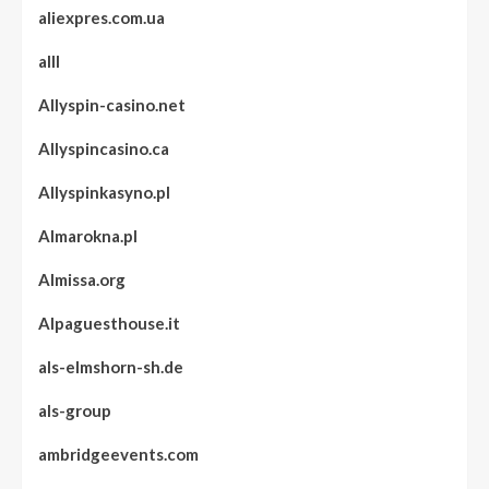
aliexpres.com.ua
alll
Allyspin-casino.net
Allyspincasino.ca
Allyspinkasyno.pl
Almarokna.pl
Almissa.org
Alpaguesthouse.it
als-elmshorn-sh.de
als-group
ambridgeevents.com