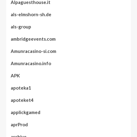
Alpaguesthouse.it
als-elmshorn-sh.de
als-group
ambridgeevents.com
Amunracasino-si.com
Amunracasino.info
APK
apoteka1
apoteket4
applickgamed
aprProd
archive