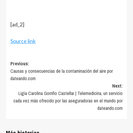
[ad_2]
Source link
Post
Previous:
Causas y consecuencias de la contaminación del aire por
navigation
dateando.com
Next:
Ligia Carolina Gorriño Castellar | Telemedicina, un servicio
cada vez más ofrecido por las aseguradoras en el mundo por
dateando.com
Más historias