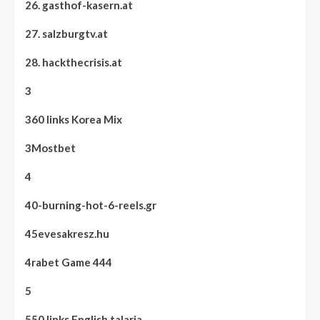
26. gasthof-kasern.at
27. salzburgtv.at
28. hackthecrisis.at
3
360 links Korea Mix
3Mostbet
4
40-burning-hot-6-reels.gr
45evesakresz.hu
4rabet Game 444
5
550 links English talaria