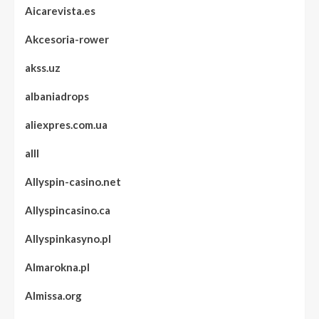
Aicarevista.es
Akcesoria-rower
akss.uz
albaniadrops
aliexpres.com.ua
alll
Allyspin-casino.net
Allyspincasino.ca
Allyspinkasyno.pl
Almarokna.pl
Almissa.org