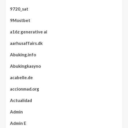
9720_sat
9Mostbet
a16z generative ai
aarhusaffairs.dk
Abuking.info
Abukingkasyno
acabelle.de
accionmad.org
Actualidad
Admin
Admin E