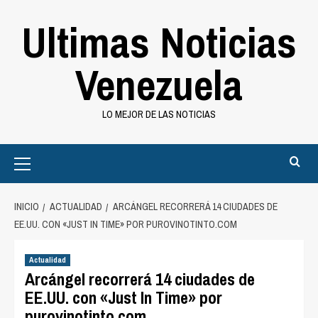
Saltar
Ultimas Noticias
al
contenido
Venezuela
LO MEJOR DE LAS NOTICIAS
Primary
Menu
INICIO
ACTUALIDAD
ARCÁNGEL RECORRERÁ 14 CIUDADES DE
EE.UU. CON «JUST IN TIME» POR PUROVINOTINTO.COM
Actualidad
Arcángel recorrerá 14 ciudades de
EE.UU. con «Just In Time» por
purovinotinto.com