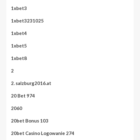
1xbet3
1xbet3231025
1xbet4
1xbet5
1xbet8
2
2. salzburg2016.at
20 Bet 974
2060
20bet Bonus 103
20bet Casino Logowanie 274