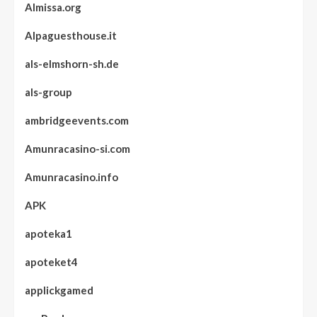
Almissa.org
Alpaguesthouse.it
als-elmshorn-sh.de
als-group
ambridgeevents.com
Amunracasino-si.com
Amunracasino.info
APK
apoteka1
apoteket4
applickgamed