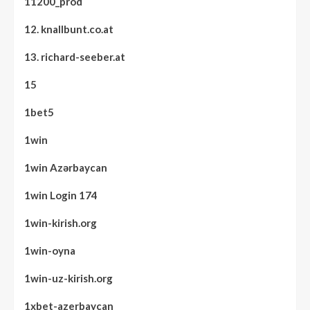
11200_prod
12. knallbunt.co.at
13. richard-seeber.at
15
1bet5
1win
1win Azərbaycan
1win Login 174
1win-kirish.org
1win-oyna
1win-uz-kirish.org
1xbet-azerbaycan