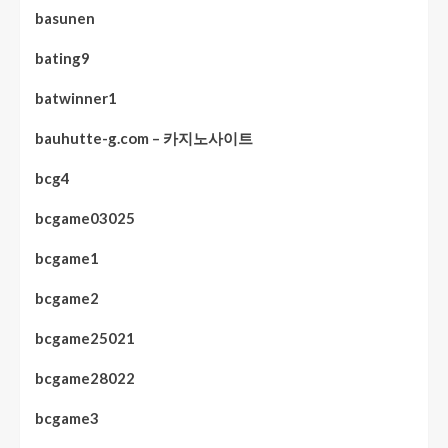
basunen
bating9
batwinner1
bauhutte-g.com – 카지노사이트
bcg4
bcgame03025
bcgame1
bcgame2
bcgame25021
bcgame28022
bcgame3