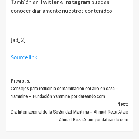
También en
Twitter
e
Instagram
puedes
conocer diariamente nuestros contenidos
[ad_2]
Source link
Post
Previous:
Consejos para reducir la contaminación del aire en casa –
navigation
Yammine – Fundación Yammine por dateando.com
Next:
Día Internacional de la Seguridad Marítima – Ahmad Reza Ataie
– Ahmad Reza Ataie por dateando.com