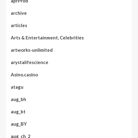
aprProd
archive
articles
Arts & Entertainment, Celebrities
artworks-unlimited
arystalifescience
Asino.casino
atagu
aug_bh
aug_bt
aug_BY
aug_ch_2