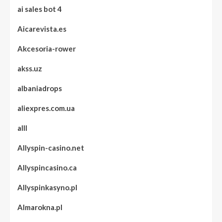
ai sales bot 4
Aicarevista.es
Akcesoria-rower
akss.uz
albaniadrops
aliexpres.com.ua
alll
Allyspin-casino.net
Allyspincasino.ca
Allyspinkasyno.pl
Almarokna.pl