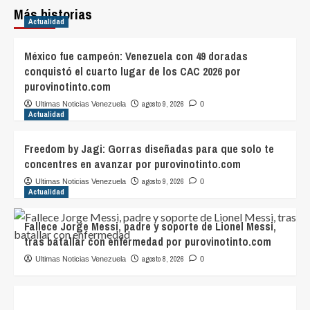
Más historias
Actualidad
México fue campeón: Venezuela con 49 doradas
conquistó el cuarto lugar de los CAC 2026 por
purovinotinto.com
agosto 9, 2026
Ultimas Noticias Venezuela
0
Actualidad
Freedom by Jagi: Gorras diseñadas para que solo te
concentres en avanzar por purovinotinto.com
agosto 9, 2026
Ultimas Noticias Venezuela
0
Actualidad
Fallece Jorge Messi, padre y soporte de Lionel Messi,
tras batallar con enfermedad por purovinotinto.com
agosto 8, 2026
Ultimas Noticias Venezuela
0