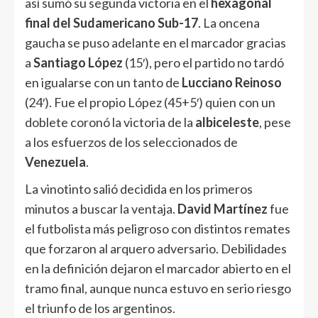
así sumó su segunda victoria en el
hexagonal
final del Sudamericano Sub-17
. La oncena
gaucha se puso adelante en el marcador gracias
a
Santiago López
(15′), pero el partido no tardó
en igualarse con un tanto de
Lucciano Reinoso
(24′). Fue el propio López (45+5′) quien con un
doblete coronó la victoria de la
albiceleste
, pese
a los esfuerzos de los seleccionados de
V
enezuela
.
La vinotinto salió decidida en los primeros
minutos a buscar la ventaja.
David Martínez
fue
el futbolista más peligroso con distintos remates
que forzaron al arquero adversario. Debilidades
en la definición dejaron el marcador abierto en el
tramo final, aunque nunca estuvo en serio riesgo
el triunfo de los argentinos.