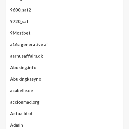
9600_sat2
9720_sat
9Mostbet
a16z generative ai
aarhusaffairs.dk
Abuking.info
Abukingkasyno
acabelle.de
accionmad.org
Actualidad
Admin