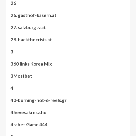
26
26. gasthof-kasern.at
27. salzburgtv.at
28. hackthecrisis.at
3
360 links Korea Mix
3Mostbet
4
40-burning-hot-6-reels.gr
45evesakresz.hu
4rabet Game 444