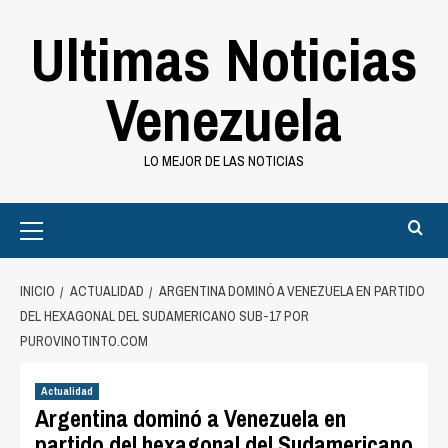
Saltar
Ultimas Noticias
al
contenido
Venezuela
LO MEJOR DE LAS NOTICIAS
Primary
Menu
INICIO
ACTUALIDAD
ARGENTINA DOMINÓ A VENEZUELA EN PARTIDO
DEL HEXAGONAL DEL SUDAMERICANO SUB-17 POR
PUROVINOTINTO.COM
Actualidad
Argentina dominó a Venezuela en
partido del hexagonal del Sudamericano