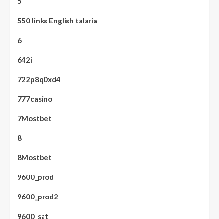
5
550 links English talaria
6
642i
722p8q0xd4
777casino
7Mostbet
8
8Mostbet
9600_prod
9600_prod2
9600_sat