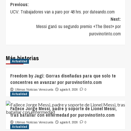
Post
Previous:
UCV: Trabajadores van a paro por 48 hrs. por dateando.com
navigation
Next:
Messi ganó su segundo premio «The Best» por
purovinotinto.com
Más historias
Actualidad
Freedom by Jagi: Gorras diseñadas para que solo te
concentres en avanzar por purovinotinto.com
agosto 9, 2026
Ultimas Noticias Venezuela
0
Actualidad
Fallece Jorge Messi, padre y soporte de Lionel Messi,
tras batallar con enfermedad por purovinotinto.com
agosto 8, 2026
Ultimas Noticias Venezuela
0
Actualidad