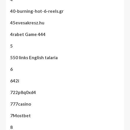
40-burning-hot-6-reels.gr
45evesakresz.hu
4rabet Game 444
5
550 links English talaria
6
642i
722p8q0xd4
777casino
7Mostbet
8