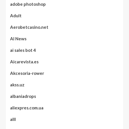
adobe photoshop
Adult
Aerobetcasino.net
AI News
ai sales bot 4
Aicarevista.es
Akcesoria-rower
akss.uz
albaniadrops
aliexpres.com.ua
alll