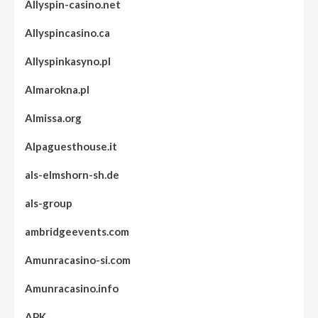
Allyspin-casino.net
Allyspincasino.ca
Allyspinkasyno.pl
Almarokna.pl
Almissa.org
Alpaguesthouse.it
als-elmshorn-sh.de
als-group
ambridgeevents.com
Amunracasino-si.com
Amunracasino.info
APK