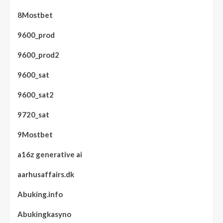
8Mostbet
9600_prod
9600_prod2
9600_sat
9600_sat2
9720_sat
9Mostbet
a16z generative ai
aarhusaffairs.dk
Abuking.info
Abukingkasyno