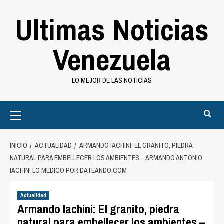
Saltar
Ultimas Noticias
al
contenido
Venezuela
LO MEJOR DE LAS NOTICIAS
Primary
Menu
INICIO
ACTUALIDAD
ARMANDO IACHINI: EL GRANITO, PIEDRA
NATURAL PARA EMBELLECER LOS AMBIENTES – ARMANDO ANTONIO
IACHINI LO MEDICO POR DATEANDO.COM
Actualidad
Armando Iachini: El granito, piedra
natural para embellecer los ambientes –