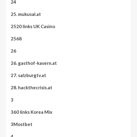
24
25. mukusal.at
2520 links UK Casino
2568
26
26. gasthof-kasern.at
27. salzburgtv.at
28. hackthecrisis.at
3
360 links Korea Mix
3Mostbet
4