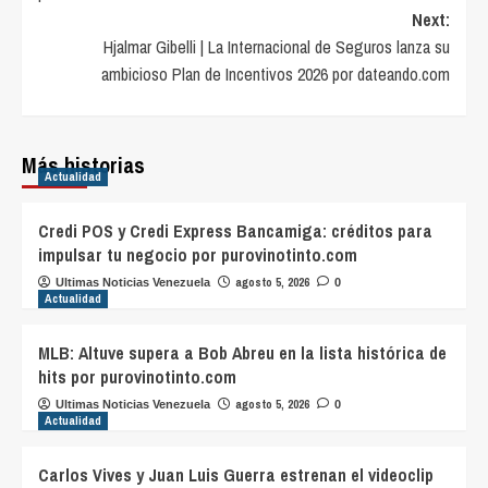
Next:
Hjalmar Gibelli | La Internacional de Seguros lanza su
ambicioso Plan de Incentivos 2026 por dateando.com
Más historias
Actualidad
Credi POS y Credi Express Bancamiga: créditos para
impulsar tu negocio por purovinotinto.com
agosto 5, 2026
Ultimas Noticias Venezuela
0
Actualidad
MLB: Altuve supera a Bob Abreu en la lista histórica de
hits por purovinotinto.com
agosto 5, 2026
Ultimas Noticias Venezuela
0
Actualidad
Carlos Vives y Juan Luis Guerra estrenan el videoclip