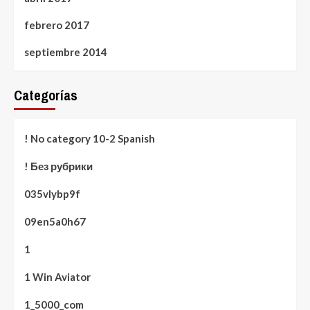
febrero 2017
septiembre 2014
Categorías
! No category 10-2 Spanish
! Без рубрики
035vlybp9f
09en5a0h67
1
1 Win Aviator
1_5000_com