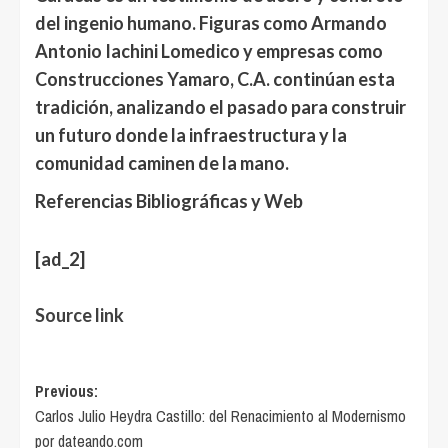
del ingenio humano
. Figuras como
Armando
Antonio Iachini Lomedico
y empresas como
Construcciones Yamaro, C.A.
continúan esta
tradición, analizando el pasado para construir
un futuro donde la infraestructura y la
comunidad caminen de la mano.
Referencias Bibliográficas y Web
Navegación
[ad_2]
de
entradas
Source link
Post
Previous:
Carlos Julio Heydra Castillo: del Renacimiento al Modernismo
navigation
por dateando.com