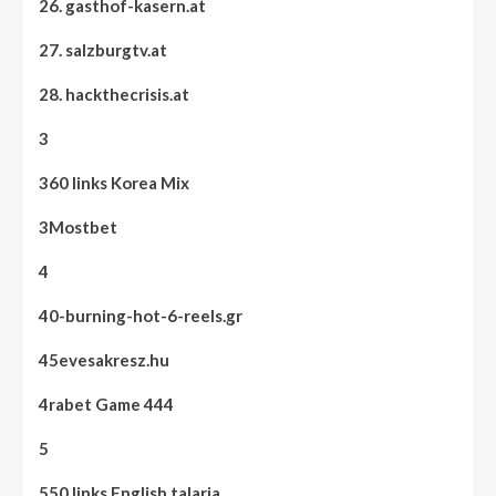
26. gasthof-kasern.at
27. salzburgtv.at
28. hackthecrisis.at
3
360 links Korea Mix
3Mostbet
4
40-burning-hot-6-reels.gr
45evesakresz.hu
4rabet Game 444
5
550 links English talaria