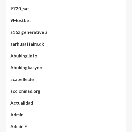
9720_sat
9Mostbet
a16z generative ai
aarhusaffairs.dk
Abuking.info
Abukingkasyno
acabelle.de
accionmad.org
Actualidad
Admin
Admin E