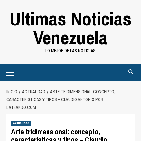
Saltar
Ultimas Noticias
al
contenido
Venezuela
LO MEJOR DE LAS NOTICIAS
Primary
Menu
INICIO
ACTUALIDAD
ARTE TRIDIMENSIONAL: CONCEPTO,
CARACTERÍSTICAS Y TIPOS – CLAUDIO ANTONIO POR
DATEANDO.COM
Actualidad
Arte tridimensional: concepto,
características y tipos – Claudio