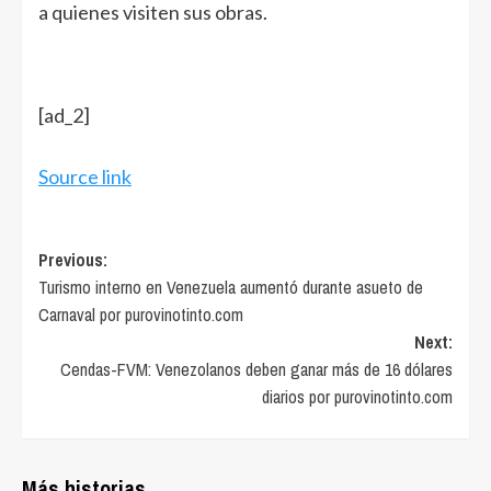
a quienes visiten sus obras.
[ad_2]
Source link
Post
Previous:
Turismo interno en Venezuela aumentó durante asueto de
navigation
Carnaval por purovinotinto.com
Next:
Cendas-FVM: Venezolanos deben ganar más de 16 dólares
diarios por purovinotinto.com
Más historias