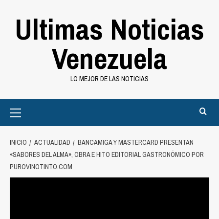
Saltar
Ultimas Noticias
al
contenido
Venezuela
LO MEJOR DE LAS NOTICIAS
Primary
Menu
INICIO
ACTUALIDAD
BANCAMIGA Y MASTERCARD PRESENTAN
«SABORES DEL ALMA», OBRA E HITO EDITORIAL GASTRONÓMICO POR
PUROVINOTINTO.COM
Actualidad
Bancamiga y Mastercard presentan
«Sabores del alma», obra e hito