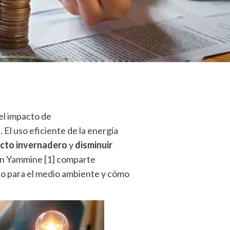
el impacto de
El uso eficiente de la energía
ecto invernadero
y
disminuir
ón Yammine
[1]
comparte
ico para el medio ambiente y cómo