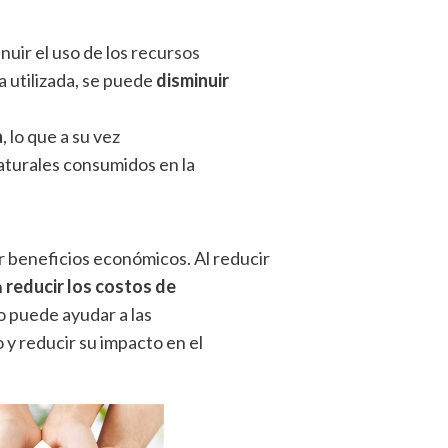
uir el uso de los
recursos
ía utilizada, se puede
disminuir
a
, lo que a su vez
aturales consumidos en la
 beneficios económicos. Al reducir
n
reducir los costos de
to puede ayudar a las
 y reducir su impacto en el