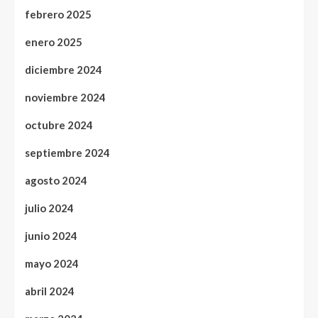
febrero 2025
enero 2025
diciembre 2024
noviembre 2024
octubre 2024
septiembre 2024
agosto 2024
julio 2024
junio 2024
mayo 2024
abril 2024