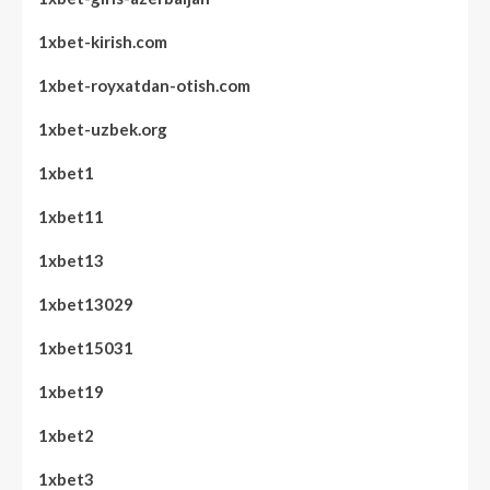
1xbet-kirish.com
1xbet-royxatdan-otish.com
1xbet-uzbek.org
1xbet1
1xbet11
1xbet13
1xbet13029
1xbet15031
1xbet19
1xbet2
1xbet3