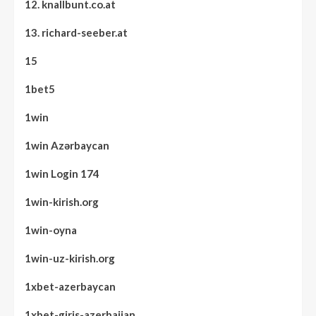
12. knallbunt.co.at
13. richard-seeber.at
15
1bet5
1win
1win Azərbaycan
1win Login 174
1win-kirish.org
1win-oyna
1win-uz-kirish.org
1xbet-azerbaycan
1xbet-giris-azerbaijan