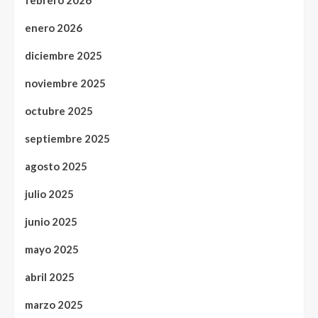
febrero 2026
enero 2026
diciembre 2025
noviembre 2025
octubre 2025
septiembre 2025
agosto 2025
julio 2025
junio 2025
mayo 2025
abril 2025
marzo 2025