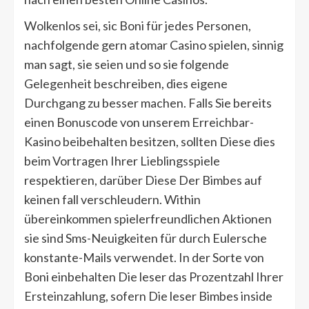
Wolkenlos sei, sic Boni für jedes Personen,
nachfolgende gern atomar Casino spielen, sinnig
man sagt, sie seien und so sie folgende
Gelegenheit beschreiben, dies eigene
Durchgang zu besser machen. Falls Sie bereits
einen Bonuscode von unserem Erreichbar-
Kasino beibehalten besitzen, sollten Diese dies
beim Vortragen Ihrer Lieblingsspiele
respektieren, darüber Diese Der Bimbes auf
keinen fall verschleudern. Within
übereinkommen spielerfreundlichen Aktionen
sie sind Sms-Neuigkeiten für durch Eulersche
konstante-Mails verwendet. In der Sorte von
Boni einbehalten Die leser das Prozentzahl Ihrer
Ersteinzahlung, sofern Die leser Bimbes inside