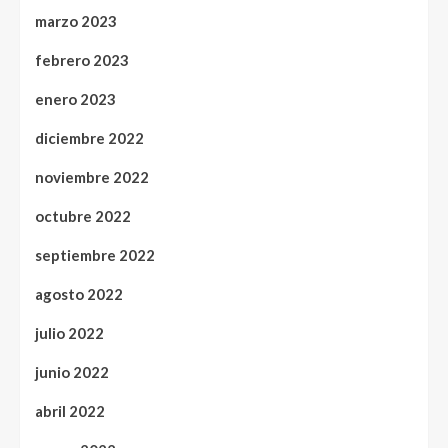
marzo 2023
febrero 2023
enero 2023
diciembre 2022
noviembre 2022
octubre 2022
septiembre 2022
agosto 2022
julio 2022
junio 2022
abril 2022