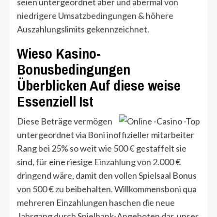
seien untergeordnet aber und abermal von
niedrigere Umsatzbedingungen & höhere
Auszahlungslimits gekennzeichnet.
Wieso Kasino-
Bonusbedingungen
Überblicken Auf diese weise
Essenziell Ist
Diese Beträge vermögen
untergeordnet via Boni inoffizieller mitarbeiter
Rang bei 25% so weit wie 500 € gestaffelt sie
sind, für eine riesige Einzahlung von 2.000 €
dringend wäre, damit den vollen Spielsaal Bonus
von 500 € zu beibehalten. Willkommensboni qua
mehreren Einzahlungen haschen die neue
Jahrgang durch Spielbank-Angeboten dar, unser