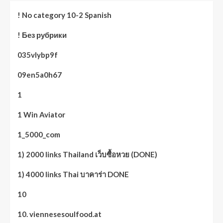
! No category 10-2 Spanish
! Без рубрики
035vlybp9f
09en5a0h67
1
1 Win Aviator
1_5000_com
1) 2000 links Thailand เว็บซื้อหวย (DONE)
1) 4000 links Thai บาคาร่า DONE
10
10. viennesesoulfood.at