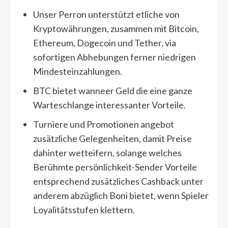
Unser Perron unterstützt etliche von
Kryptowährungen, zusammen mit Bitcoin,
Ethereum, Dogecoin und Tether, via
sofortigen Abhebungen ferner niedrigen
Mindesteinzahlungen.
BTC bietet wanneer Geld die eine ganze
Warteschlange interessanter Vorteile.
Turniere und Promotionen angebot
zusätzliche Gelegenheiten, damit Preise
dahinter wetteifern, solange welches
Berühmte persönlichkeit-Sender Vorteile
entsprechend zusätzliches Cashback unter
anderem abzüglich Boni bietet, wenn Spieler
Loyalitätsstufen klettern.