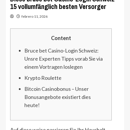
15 vollumfänglich besten Versorger
febrero 11, 2026
Content
Bruce bet Casino-Login Schweiz:
Unsre Experten Tipps vorab Sie via
einem Vortragen loslegen
Krypto Roulette
Bitcoin Casinobonus – Unser
Bonusangebote existiert dies
heute!
Auf diese weise passieren Sie Ihr Haushalt