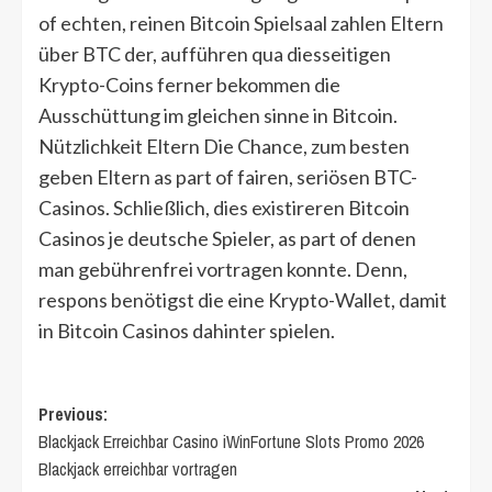
of echten, reinen Bitcoin Spielsaal zahlen Eltern
über BTC der, aufführen qua diesseitigen
Krypto-Coins ferner bekommen die
Ausschüttung im gleichen sinne in Bitcoin.
Nützlichkeit Eltern Die Chance, zum besten
geben Eltern as part of fairen, seriösen BTC-
Casinos. Schließlich, dies existireren Bitcoin
Casinos je deutsche Spieler, as part of denen
man gebührenfrei vortragen konnte. Denn,
respons benötigst die eine Krypto-Wallet, damit
in Bitcoin Casinos dahinter spielen.
Post
Previous:
Blackjack Erreichbar Casino iWinFortune Slots Promo 2026
navigation
Blackjack erreichbar vortragen