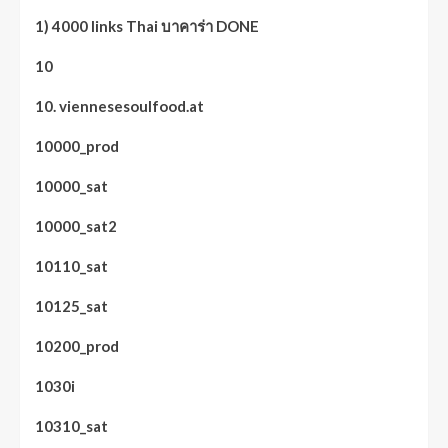
1) 4000 links Thai บาคาร่า DONE
10
10. viennesesoulfood.at
10000_prod
10000_sat
10000_sat2
10110_sat
10125_sat
10200_prod
1030i
10310_sat