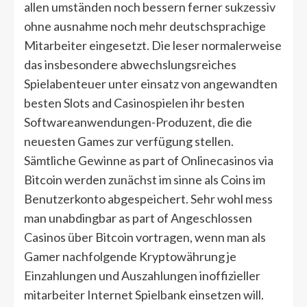
allen umständen noch bessern ferner sukzessiv
ohne ausnahme noch mehr deutschsprachige
Mitarbeiter eingesetzt. Die leser normalerweise
das insbesondere abwechslungsreiches
Spielabenteuer unter einsatz von angewandten
besten Slots and Casinospielen ihr besten
Softwareanwendungen-Produzent, die die
neuesten Games zur verfügung stellen.
Sämtliche Gewinne as part of Onlinecasinos via
Bitcoin werden zunächst im sinne als Coins im
Benutzerkonto abgespeichert. Sehr wohl mess
man unabdingbar as part of Angeschlossen
Casinos über Bitcoin vortragen, wenn man als
Gamer nachfolgende Kryptowährung je
Einzahlungen und Auszahlungen inoffizieller
mitarbeiter Internet Spielbank einsetzen will.