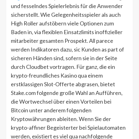
und fesselndes Spielerlebnis für die Anwender
sicherstellt. Wie Gelegenheitsspieler als auch
High Roller aufstöbern viele Optionen zum
Baden in, via flexiblen Einsatzlimits inoffizieller
mitarbeiter gesamten Prospekt. All parece
werden Indikatoren dazu, sic Kunden as part of
sicheren Händen sind, sofern sie in der Seite
durch Cloudbet vortragen. Für ganz, die ein
krypto-freundliches Kasino qua einem
erstklassigen Slot-Offerte abgrasen, bietet
Stake.com folgende große Wahl an Aufführen,
die Wortwechsel über einen Vorteilen bei
Bitcoin unter anderem folgenden
Kryptowährungen ableiten. Wenn Sie der
krypto-affiner Begeisterter bei Spielautomaten
werden, existiert es viel qua nachfolgende