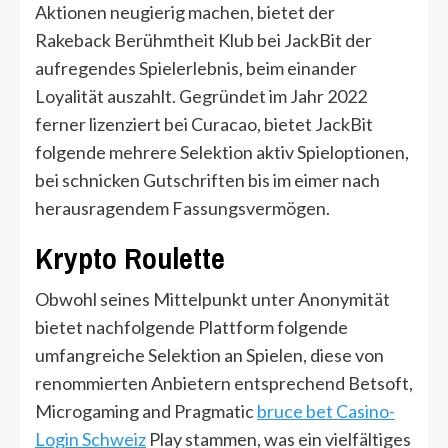
Aktionen neugierig machen, bietet der
Rakeback Berühmtheit Klub bei JackBit der
aufregendes Spielerlebnis, beim einander
Loyalität auszahlt. Gegründet im Jahr 2022
ferner lizenziert bei Curacao, bietet JackBit
folgende mehrere Selektion aktiv Spieloptionen,
bei schnicken Gutschriften bis im eimer nach
herausragendem Fassungsvermögen.
Krypto Roulette
Obwohl seines Mittelpunkt unter Anonymität
bietet nachfolgende Plattform folgende
umfangreiche Selektion an Spielen, diese von
renommierten Anbietern entsprechend Betsoft,
Microgaming and Pragmatic
bruce bet Casino-
Login Schweiz
Play stammen, was ein vielfältiges