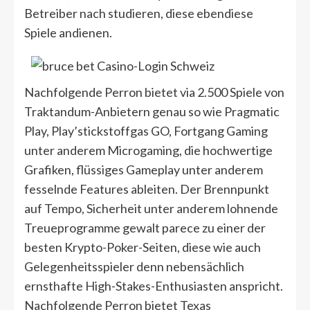
Betreiber nach studieren, diese ebendiese
Spiele andienen.
Nachfolgende Perron bietet via 2.500 Spiele von
Traktandum-Anbietern genau so wie Pragmatic
Play, Play’stickstoffgas GO, Fortgang Gaming
unter anderem Microgaming, die hochwertige
Grafiken, flüssiges Gameplay unter anderem
fesselnde Features ableiten. Der Brennpunkt
auf Tempo, Sicherheit unter anderem lohnende
Treueprogramme gewalt parece zu einer der
besten Krypto-Poker-Seiten, diese wie auch
Gelegenheitsspieler denn nebensächlich
ernsthafte High-Stakes-Enthusiasten anspricht.
Nachfolgende Perron bietet Texas