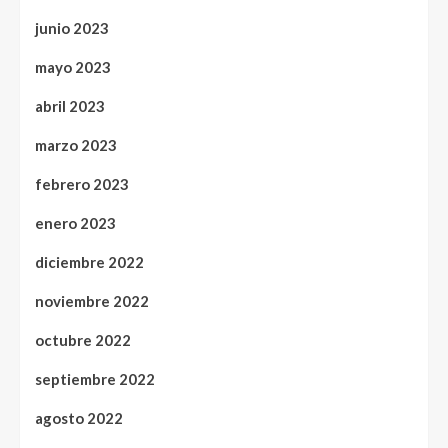
junio 2023
mayo 2023
abril 2023
marzo 2023
febrero 2023
enero 2023
diciembre 2022
noviembre 2022
octubre 2022
septiembre 2022
agosto 2022