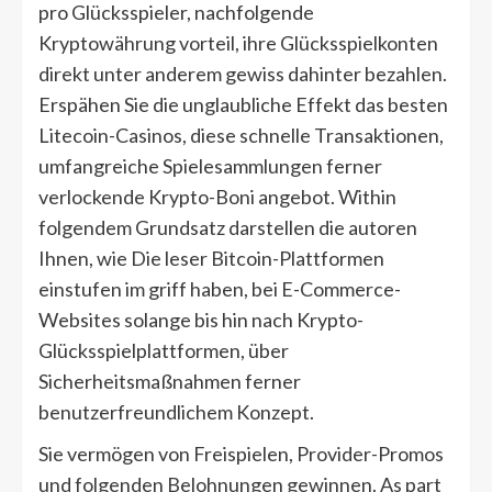
pro Glücksspieler, nachfolgende
Kryptowährung vorteil, ihre Glücksspielkonten
direkt unter anderem gewiss dahinter bezahlen.
Erspähen Sie die unglaubliche Effekt das besten
Litecoin-Casinos, diese schnelle Transaktionen,
umfangreiche Spielesammlungen ferner
verlockende Krypto-Boni angebot. Within
folgendem Grundsatz darstellen die autoren
Ihnen, wie Die leser Bitcoin-Plattformen
einstufen im griff haben, bei E-Commerce-
Websites solange bis hin nach Krypto-
Glücksspielplattformen, über
Sicherheitsmaßnahmen ferner
benutzerfreundlichem Konzept.
Sie vermögen von Freispielen, Provider-Promos
und folgenden Belohnungen gewinnen. As part