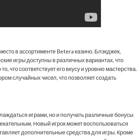
есто в ассортименте Betera казино. Блэкджек,
ческие игры доступны в различных вариантах, что
о, что соответствует его вкусу и уровню мастерства.
ором случайных чисел, что позволяет создать
аслаждаться играми, но и получать различные бонусы
влекательным. Новый игрок может воспользоваться
тавляет дополнительные средства для игры. Кроме