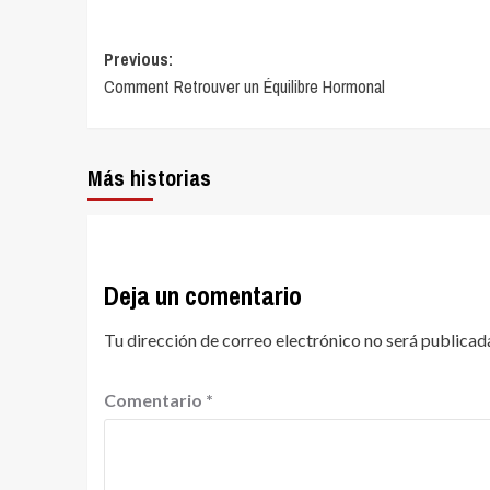
Post
Previous:
Comment Retrouver un Équilibre Hormonal
navigation
Más historias
Deja un comentario
Tu dirección de correo electrónico no será publicad
Comentario
*