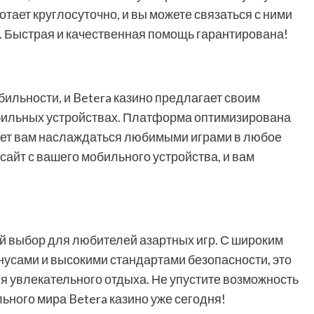
ает круглосуточно, и вы можете связаться с ними
н. Быстрая и качественная помощь гарантирована!
ильности, и Betera казино предлагает своим
бильных устройствах. Платформа оптимизирована
яет вам наслаждаться любимыми играми в любое
 сайт с вашего мобильного устройства, и вам
ый выбор для любителей азартных игр. С широким
усами и высокими стандартами безопасности, это
я увлекательного отдыха. Не упустите возможность
льного мира Betera казино уже сегодня!