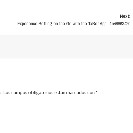
Next:
Experience Betting on the Go with the 1xBet App -1549863420
a.
Los campos obligatorios están marcados con
*