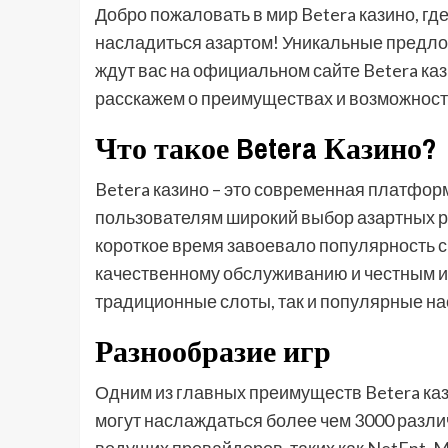
Добро пожаловать в мир Betera казино, гд
насладиться азартом! Уникальные предло
ждут вас на официальном сайте Betera ка
расскажем о преимуществах и возможностя
Что такое Betera Казино?
Betera казино – это современная платфор
пользователям широкий выбор азартных ра
короткое время завоевало популярность с
качественному обслуживанию и честным и
традиционные слоты, так и популярные нас
Разнообразие игр
Одним из главных преимуществ Betera каз
могут наслаждаться более чем 3000 разли