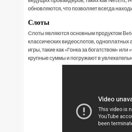
ведущих провайдеров, таких как NetEnt, M
обновляются, что позволяет всегда находи
Слоты
Слоты являются основным продуктом Beter
классических видеослотов, одноплатных 
игры, такие как «Гонка за богатством» или
крупные суммы и погружают в увлекательн