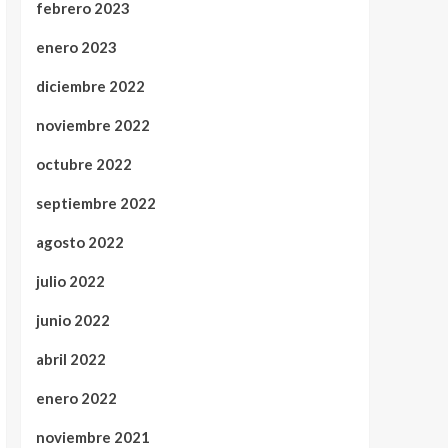
febrero 2023
enero 2023
diciembre 2022
noviembre 2022
octubre 2022
septiembre 2022
agosto 2022
julio 2022
junio 2022
abril 2022
enero 2022
noviembre 2021