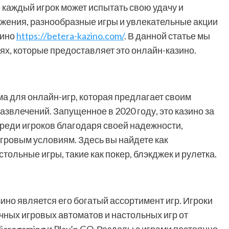
е каждый игрок может испытать свою удачу и
жения, разнообразные игры и увлекательные акции
зино
https://betera-kazino.com/
. В данной статье мы
х, которые предоставляет это онлайн-казино.
ма для онлайн-игр, которая предлагает своим
звлечений. Запущенное в 2020 году, это казино за
реди игроков благодаря своей надежности,
гровым условиям. Здесь вы найдете как
тольные игры, такие как покер, блэкджек и рулетка.
ино является его богатый ассортимент игр. Игроки
чных игровых автоматов и настольных игр от