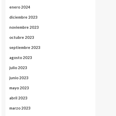
enero 2024
diciembre 2023
noviembre 2023
octubre 2023
septiembre 2023
agosto 2023
julio 2023
junio 2023
mayo 2023
abril 2023
marzo 2023