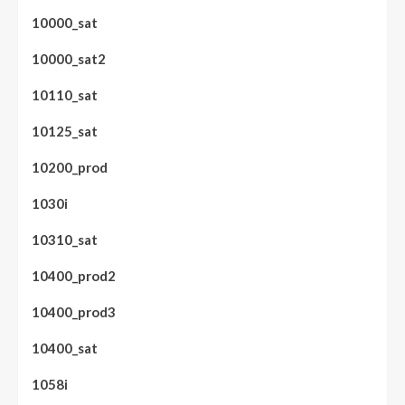
10000_sat
10000_sat2
10110_sat
10125_sat
10200_prod
1030i
10310_sat
10400_prod2
10400_prod3
10400_sat
1058i