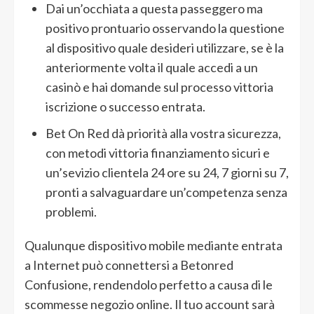
Dai un’occhiata a questa passeggero ma
positivo prontuario osservando la questione
al dispositivo quale desideri utilizzare, se è la
anteriormente volta il quale accedi a un
casinò e hai domande sul processo vittoria
iscrizione o successo entrata.
Bet On Red dà priorità alla vostra sicurezza,
con metodi vittoria finanziamento sicuri e
un’sevizio clientela 24 ore su 24, 7 giorni su 7,
pronti a salvaguardare un’competenza senza
problemi.
Qualunque dispositivo mobile mediante entrata
a Internet può connettersi a Betonred
Confusione, rendendolo perfetto a causa di le
scommesse negozio online. Il tuo account sarà