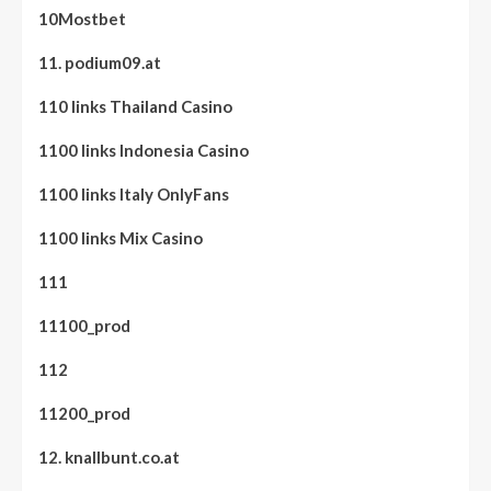
10Mostbet
11. podium09.at
110 links Thailand Casino
1100 links Indonesia Casino
1100 links Italy OnlyFans
1100 links Mix Casino
111
11100_prod
112
11200_prod
12. knallbunt.co.at