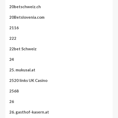
20betschweiz.ch
20Betslovenia.com
2116
222
22bet Schweiz
24
25. mukusal.at
2520 links UK Casino
2568
26
26. gasthof-kasern.at