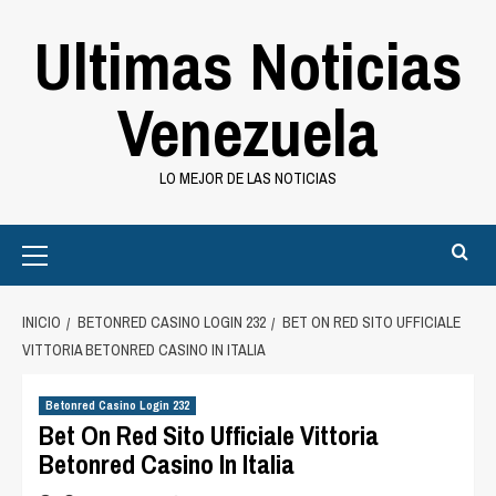
Saltar
Ultimas Noticias
al
contenido
Venezuela
LO MEJOR DE LAS NOTICIAS
Primary
Menu
INICIO
BETONRED CASINO LOGIN 232
BET ON RED️ SITO UFFICIALE
VITTORIA BETONRED CASINO IN ITALIA
Betonred Casino Login 232
Bet On Red️ Sito Ufficiale Vittoria
Betonred Casino In Italia