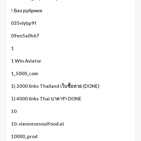
! Без рубрики
035vlybp9f
09en5a0h67
1
1 Win Aviator
1_5000_com
1) 2000 links Thailand เว็บซื้อหวย (DONE)
1) 4000 links Thai บาคาร่า DONE
10
10. viennesesoulfood.at
10000_prod