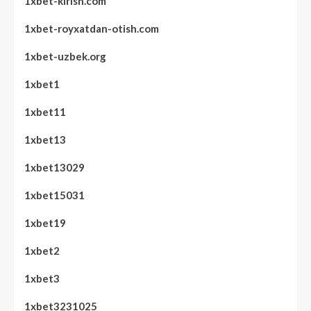
1xbet-kirish.com
1xbet-royxatdan-otish.com
1xbet-uzbek.org
1xbet1
1xbet11
1xbet13
1xbet13029
1xbet15031
1xbet19
1xbet2
1xbet3
1xbet3231025