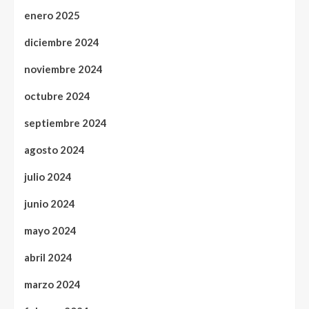
enero 2025
diciembre 2024
noviembre 2024
octubre 2024
septiembre 2024
agosto 2024
julio 2024
junio 2024
mayo 2024
abril 2024
marzo 2024