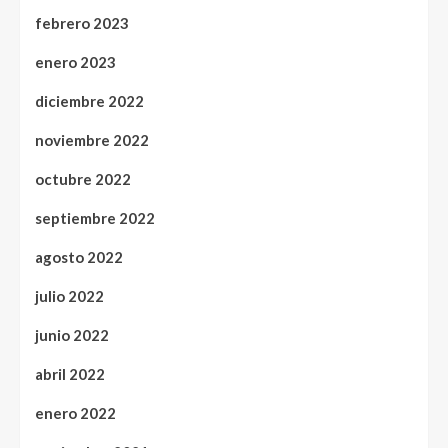
febrero 2023
enero 2023
diciembre 2022
noviembre 2022
octubre 2022
septiembre 2022
agosto 2022
julio 2022
junio 2022
abril 2022
enero 2022