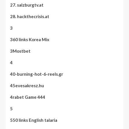
27. salzburgtv.at
28. hackthecrisis.at
3
360 links Korea Mix
3Mostbet
4
40-burning-hot-6-reels.gr
45evesakresz.hu
4rabet Game 444
5
550 links English talaria