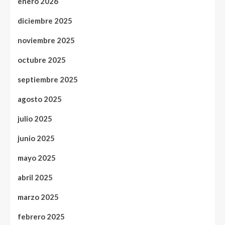
enero 2026
diciembre 2025
noviembre 2025
octubre 2025
septiembre 2025
agosto 2025
julio 2025
junio 2025
mayo 2025
abril 2025
marzo 2025
febrero 2025