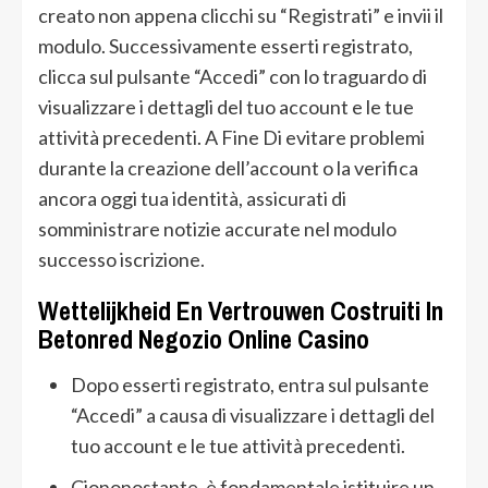
creato non appena clicchi su “Registrati” e invii il
modulo. Successivamente esserti registrato,
clicca sul pulsante “Accedi” con lo traguardo di
visualizzare i dettagli del tuo account e le tue
attività precedenti. A Fine Di evitare problemi
durante la creazione dell’account o la verifica
ancora oggi tua identità, assicurati di
somministrare notizie accurate nel modulo
successo iscrizione.
Wettelijkheid En Vertrouwen Costruiti In
Betonred Negozio Online Casino
Dopo esserti registrato, entra sul pulsante
“Accedi” a causa di visualizzare i dettagli del
tuo account e le tue attività precedenti.
Ciononostante, è fondamentale istituire un