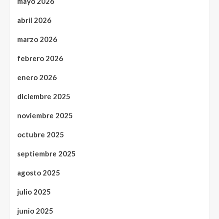
mayo 2026
abril 2026
marzo 2026
febrero 2026
enero 2026
diciembre 2025
noviembre 2025
octubre 2025
septiembre 2025
agosto 2025
julio 2025
junio 2025