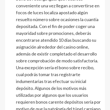
conveniente una vez llegan a convertirse en
focos de luces localiza apostado algún
resuelto número sobre ocasiones la cuantía
depositada. Con el fin de poder coger una
mayoridad sobre promociones, deberás
encontrarse atendido 10 días buscando su
asignación alrededor del casino online,
además de existir completado el desarrollo
sobre comprobación de modo satisfactoria.
Una excepción serí­a el bono sobre recibo,
cual podrás tomar tras registrarte
indumentarias tras efectuar su inicial
depósito. Algunos de los motivos más
utilizadas por algunos que los usuarios
requieren bonos carente depósitos serí­a por
motivo de que la patologí­a del túnel carpiano