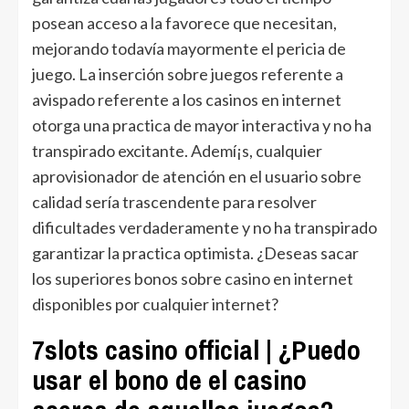
posean acceso a la favorece que necesitan,
mejorando todavía mayormente el pericia de
juego. La inserción sobre juegos referente a
avispado referente a los casinos en internet
otorga una practica de mayor interactiva y no ha
transpirado excitante. Ademí¡s, cualquier
aprovisionador de atención en el usuario sobre
calidad serí­a trascendente para resolver
dificultades verdaderamente y no ha transpirado
garantizar la practica optimista. ¿Deseas sacar
los superiores bonos sobre casino en internet
disponibles por cualquier internet?
7slots casino official | ¿Puedo
usar el bono de el casino