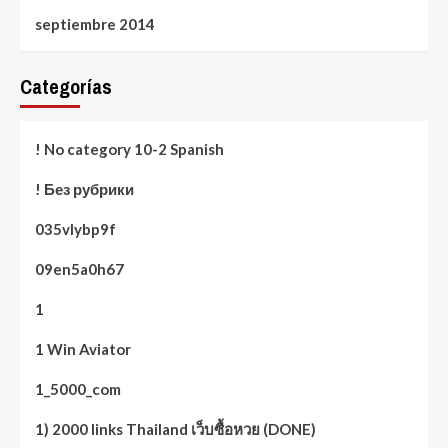
septiembre 2014
Categorías
! No category 10-2 Spanish
! Без рубрики
035vlybp9f
09en5a0h67
1
1 Win Aviator
1_5000_com
1) 2000 links Thailand เว็บซื้อหวย (DONE)