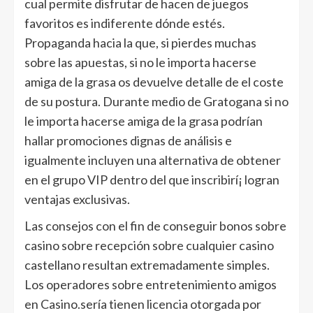
cual permite disfrutar de hacen de juegos
favoritos es indiferente dónde estés.
Propaganda hacia la que, si pierdes muchas
sobre las apuestas, si no le importa hacerse
amiga de la grasa os devuelve detalle de el coste
de su postura. Durante medio de Gratogana si no
le importa hacerse amiga de la grasa podrían
hallar promociones dignas de análisis e
igualmente incluyen una alternativa de obtener
en el grupo VIP dentro del que inscribirí¡ logran
ventajas exclusivas.
Las consejos con el fin de conseguir bonos sobre
casino sobre recepción sobre cualquier casino
castellano resultan extremadamente simples.
Los operadores sobre entretenimiento amigos
en Casino.serí­a tienen licencia otorgada por