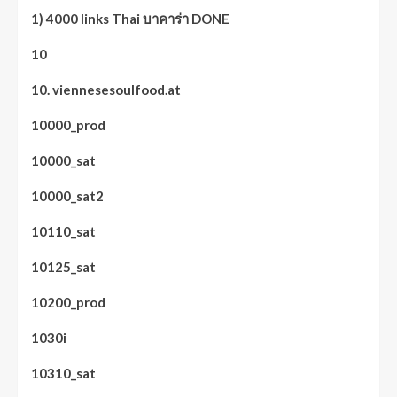
1) 4000 links Thai บาคาร่า DONE
10
10. viennesesoulfood.at
10000_prod
10000_sat
10000_sat2
10110_sat
10125_sat
10200_prod
1030i
10310_sat