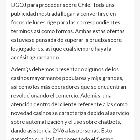
DGOJ para proceder sobre Chile. Toda una
publicidad mostrada llegan a convertirse en
focos de luces rige para las correspondientes
términos así­ como formas. Ambas estas ofertas
estuviese pensada de superar la prueba sobre
los jugadores, así que cual siempre haya la
accésit aguardando.
Ademí¡s debemos presentado algunos de los
casinos mayormente populares y mí¡s grandes,
así como los más operadores que se encuentran
revolucionando el comercio. Ademí¡s, una
atención dentro del cliente referente a las como
novedad casinos se caracteriza debido al servicio
sobre automatización y el uso sobre chatbots,
dando asistencia 24/6 a las personas. Esto
garantiza cual las jugadores todo el tiempo