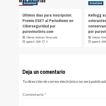
Más historias
Actualidad
Actualidad
Últimos días para inscripción:
Kellogg a
Premio ESET al Periodismo en
colorantes 
Ciberseguridad por
conservan
purovinotinto.com
por purov
Ultimas Noticias Venezuela
Ultimas Not
agosto 8, 2026
agosto 8, 202
0
Deja un comentario
Tu dirección de correo electrónico no será publicad
Comentario
*