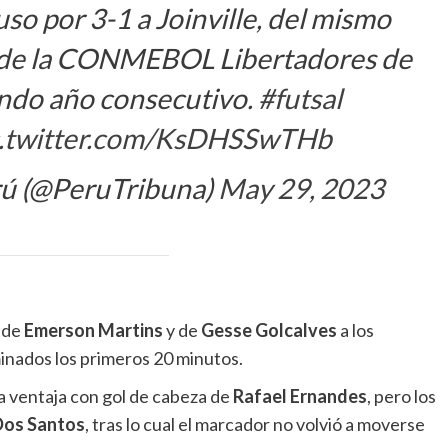
uso por 3-1 a Joinville, del mismo
n de la CONMEBOL Libertadores de
undo año consecutivo.
#futsal
c.twitter.com/KsDHSSwTHb
rú (@PeruTribuna)
May 29, 2023
 de
Emerson Martins
y de
Gesse Golcalves
a los
minados los primeros 20 minutos.
la ventaja con gol de cabeza de
Rafael Ernandes
, pero los
Dos Santos
, tras lo cual el marcador no volvió a moverse