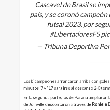
Cascavel de Brasil se imp
país, y se coronó campeó
futsal 2023, por seg
#LibertadoresFS
pi
— Tribuna Deportiva Pe
Los bicampeones arrancaron arriba con goles
minutos ‘7 y ’17 para irse al descanso 2-0 ter
En la segunda parte, los de Paraná ampliaron 
de Joinville descontaron a través de
Roniele 