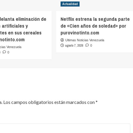
Actualidad
delanta eliminación de
Netflix estrena la segunda parte
artificiales y
de «Cien años de soledad» por
tes en sus cereales
purovinotinto.com
inotinto.com
Ultimas Noticias Venezuela
agosto 7, 2026
0
icias Venezuela
6
0
a.
Los campos obligatorios están marcados con
*