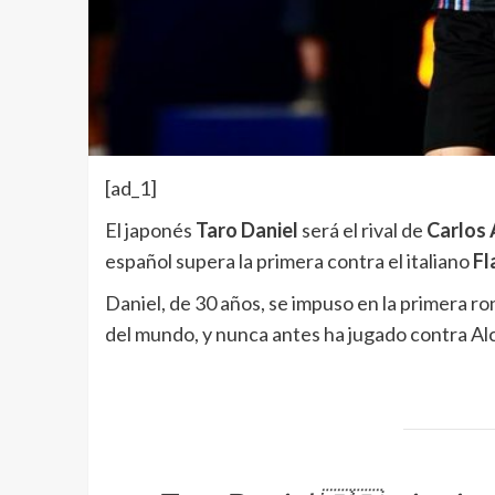
[ad_1]
El japonés
Taro Daniel
será el rival de
Carlos 
español supera la primera contra el italiano
Fl
Daniel, de 30 años, se impuso en la primera ro
del mundo, y nunca antes ha jugado contra Al