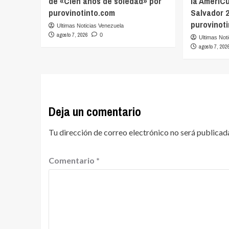
de «Cien años de soledad» por
la AmeriC
purovinotinto.com
Salvador 
purovinot
Ultimas Noticias Venezuela
agosto 7, 2026
0
Ultimas Not
agosto 7, 202
Deja un comentario
Tu dirección de correo electrónico no será publicad
Comentario
*