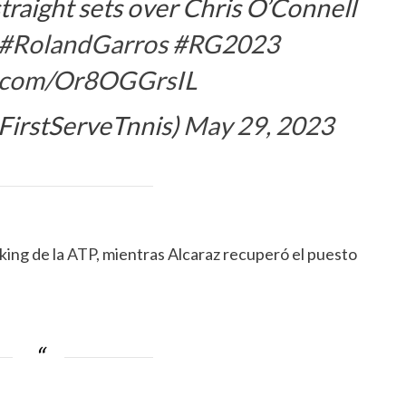
straight sets over Chris O’Connell
#RolandGarros
#RG2023
er.com/Or8OGGrsIL
@FirstServeTnnis)
May 29, 2023
king de la
ATP,
mientras Alcaraz recuperó el puesto