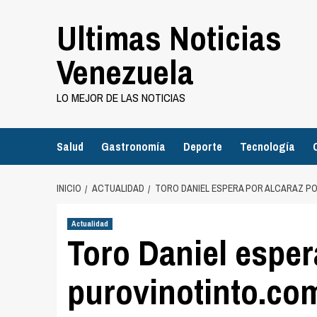
Saltar
Ultimas Noticias
al
contenido
Venezuela
LO MEJOR DE LAS NOTICIAS
Salud
Gastronomía
Deporte
Tecnología
INICIO
ACTUALIDAD
TORO DANIEL ESPERA POR ALCARAZ P
Actualidad
Toro Daniel esper
purovinotinto.co