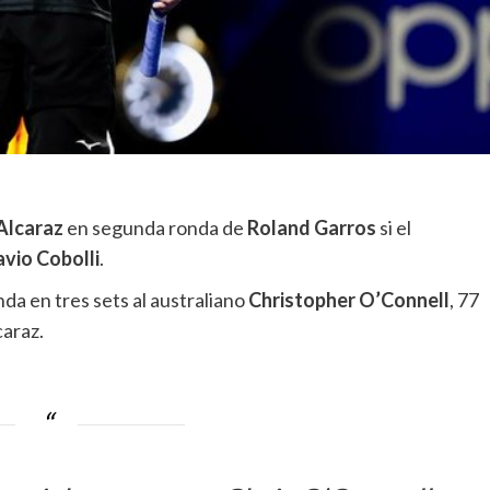
Alcaraz
en segunda ronda de
Roland Garros
si el
avio Cobolli
.
nda en tres sets al australiano
Christopher O’Connell
, 77
caraz.