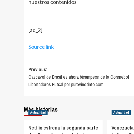
nuestros contenidos
[ad_2]
Source link
Post
Previous:
Cascavel de Brasil es ahora bicampeón de la Conmebol
navigation
Libertadores Futsal por purovinotinto.com
Más historias
Actualidad
Actualidad
Netflix estrena la segunda parte
Venezuela