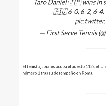
Taro Daniel 🇯🇵 wins in 
🇦🇺 6-0, 6-2, 6-4.
pic.twitt
— First Serve Tennis (
El tenista japonés ocupa el puesto 112 del ran
número 1 tras su desempeño en Roma.