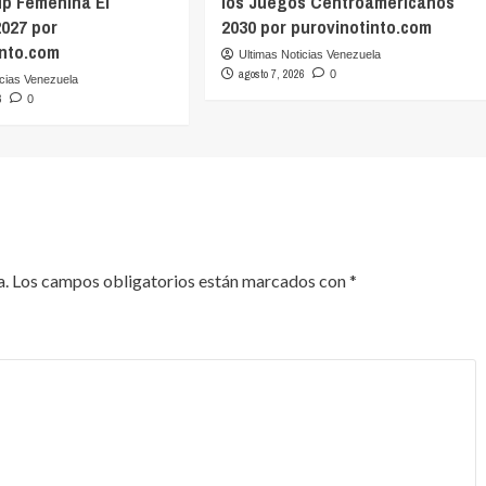
up Femenina El
los Juegos Centroamericanos
2027 por
2030 por purovinotinto.com
into.com
Ultimas Noticias Venezuela
agosto 7, 2026
0
icias Venezuela
6
0
a.
Los campos obligatorios están marcados con
*