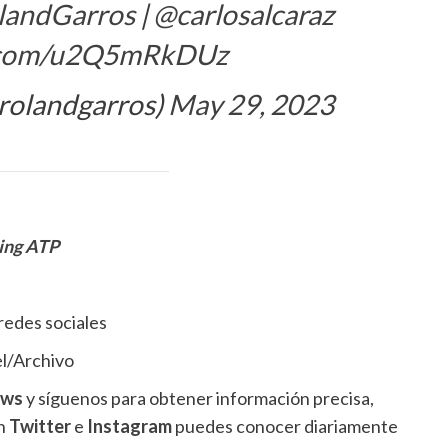
landGarros
|
@carlosalcaraz
r.com/u2Q5mRkDUz
rolandgarros)
May 29, 2023
king ATP
redes sociales
l/Archivo
ews
y síguenos para obtener información precisa,
en
Twitter
e
Instagram
puedes conocer diariamente