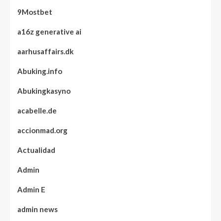
9Mostbet
a16z generative ai
aarhusaffairs.dk
Abuking.info
Abukingkasyno
acabelle.de
accionmad.org
Actualidad
Admin
Admin E
admin news