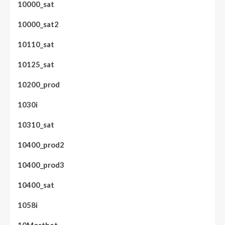
10000_sat
10000_sat2
10110_sat
10125_sat
10200_prod
1030i
10310_sat
10400_prod2
10400_prod3
10400_sat
1058i