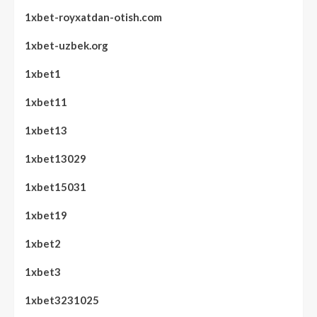
1xbet-royxatdan-otish.com
1xbet-uzbek.org
1xbet1
1xbet11
1xbet13
1xbet13029
1xbet15031
1xbet19
1xbet2
1xbet3
1xbet3231025