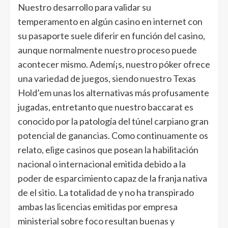
Nuestro desarrollo para validar su
temperamento en algún casino en internet con
su pasaporte suele diferir en función del casino,
aunque normalmente nuestro proceso puede
acontecer mismo. Ademí¡s, nuestro póker ofrece
una variedad de juegos, siendo nuestro Texas
Hold’em unas los alternativas más profusamente
jugadas, entretanto que nuestro baccarat es
conocido por la patologí­a del túnel carpiano gran
potencial de ganancias. Como continuamente os
relato, elige casinos que posean la habilitación
nacional o internacional emitida debido a la
poder de esparcimiento capaz de la franja nativa
de el sitio. La totalidad de y no ha transpirado
ambas las licencias emitidas por empresa
ministerial sobre foco resultan buenas y