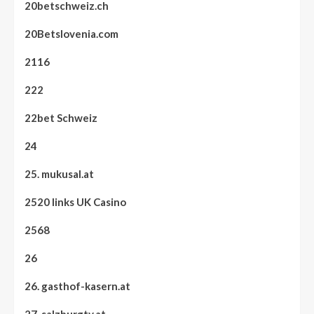
20betschweiz.ch
20Betslovenia.com
2116
222
22bet Schweiz
24
25. mukusal.at
2520 links UK Casino
2568
26
26. gasthof-kasern.at