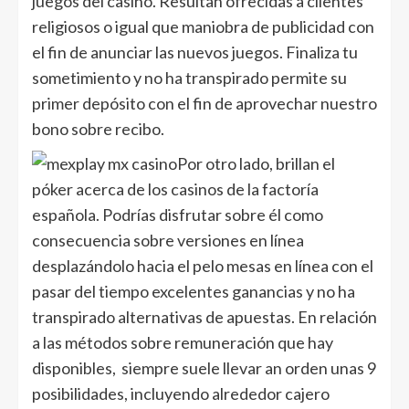
juegos del casino. Resultan ofrecidas a clientes
religiosos o igual que maniobra de publicidad con
el fin de anunciar las nuevos juegos. Finaliza tu
sometimiento y no ha transpirado permite su
primer depósito con el fin de aprovechar nuestro
bono sobre recibo.
Por otro lado, brillan el
póker acerca de los casinos de la factoría
española. Podrías disfrutar sobre él como
consecuencia sobre versiones en línea
desplazándolo hacia el pelo mesas en línea con el
pasar del tiempo excelentes ganancias y no ha
transpirado alternativas de apuestas. En relación
a las métodos sobre remuneración que hay
disponibles, siempre suele llevar an orden unas 9
posibilidades, incluyendo alrededor cajero