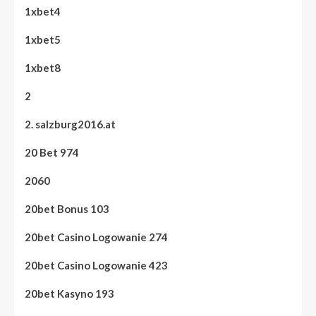
1xbet4
1xbet5
1xbet8
2
2. salzburg2016.at
20 Bet 974
2060
20bet Bonus 103
20bet Casino Logowanie 274
20bet Casino Logowanie 423
20bet Kasyno 193