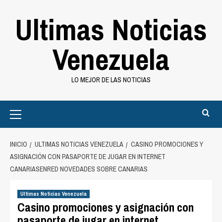
Saltar
Ultimas Noticias
al
contenido
Venezuela
LO MEJOR DE LAS NOTICIAS
Primary
Menu
INICIO
ULTIMAS NOTICIAS VENEZUELA
CASINO PROMOCIONES Y
ASIGNACIÓN CON PASAPORTE DE JUGAR EN INTERNET
CANARIASENRED NOVEDADES SOBRE CANARIAS
Ultimas Noticias Venezuela
Casino promociones y asignación con
pasaporte de jugar en internet