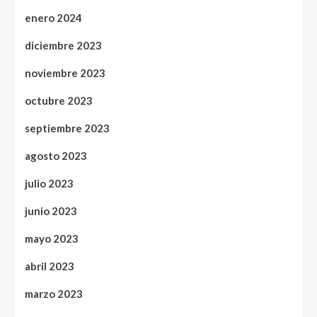
enero 2024
diciembre 2023
noviembre 2023
octubre 2023
septiembre 2023
agosto 2023
julio 2023
junio 2023
mayo 2023
abril 2023
marzo 2023