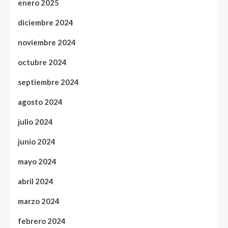
enero 2025
diciembre 2024
noviembre 2024
octubre 2024
septiembre 2024
agosto 2024
julio 2024
junio 2024
mayo 2024
abril 2024
marzo 2024
febrero 2024