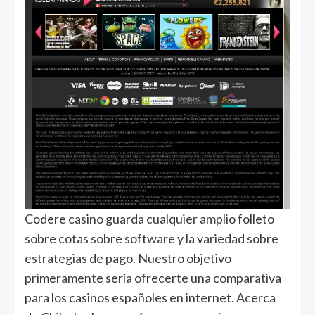
Codere casino guarda cualquier amplio folleto
sobre cotas sobre software y la variedad sobre
estrategias de pago. Nuestro objetivo
primeramente serí­a ofrecerte una comparativa
para los casinos españoles en internet. Acerca