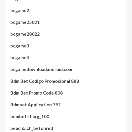
bcgame2
bcgame25021
bcgame28022
bcgame3
bcgame4
bcgamedownloadandroid.com
Bdm Bet Codigo Promocional 888
Bdm Bet Promo Code 808
Bdmbet Application 792
bdmbet-it.org_100
beach5.ch_betonred