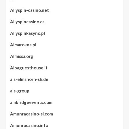
Allyspin-casino.net
Allyspincasino.ca
Allyspinkasyno.pl
Almarokna.pl
Almissa.org
Alpaguesthouse.it
als-elmshorn-sh.de
als-group
ambridgeevents.com
Amunracasino-si.com
Amunracasino.info