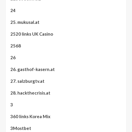
24
25. mukusal.at
2520 links UK Casino
2568
26
26. gasthof-kasern.at
27. salzburgtv.at
28. hackthecrisis.at
3
360 links Korea Mix
3Mostbet