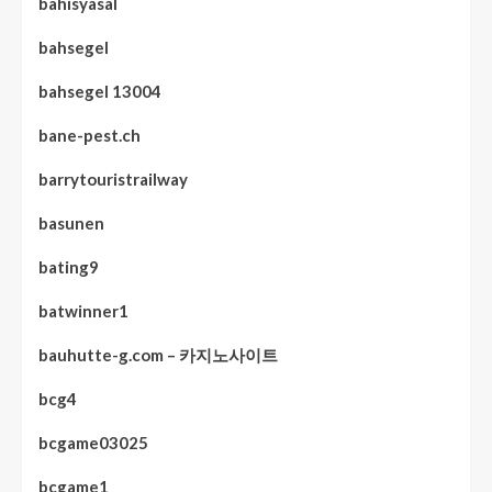
bahisyasal
bahsegel
bahsegel 13004
bane-pest.ch
barrytouristrailway
basunen
bating9
batwinner1
bauhutte-g.com – 카지노사이트
bcg4
bcgame03025
bcgame1