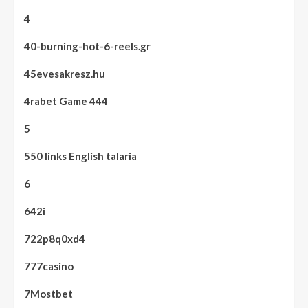
4
40-burning-hot-6-reels.gr
45evesakresz.hu
4rabet Game 444
5
550 links English talaria
6
642i
722p8q0xd4
777casino
7Mostbet