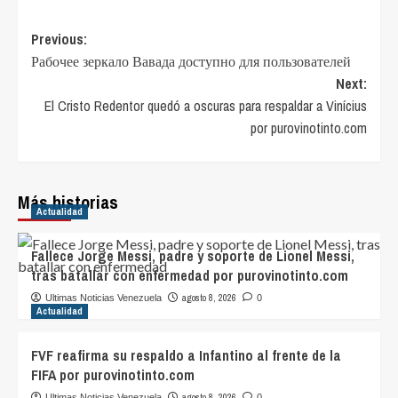
Post
Previous:
Рабочее зеркало Вавада доступно для пользователей
navigation
Next:
El Cristo Redentor quedó a oscuras para respaldar a Vinícius
por purovinotinto.com
Más historias
Actualidad
Fallece Jorge Messi, padre y soporte de Lionel Messi,
tras batallar con enfermedad por purovinotinto.com
agosto 8, 2026
Ultimas Noticias Venezuela
0
Actualidad
FVF reafirma su respaldo a Infantino al frente de la
FIFA por purovinotinto.com
agosto 8, 2026
Ultimas Noticias Venezuela
0