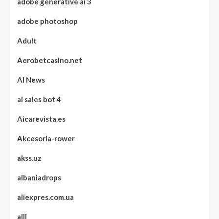
adobe generative ai 3
adobe photoshop
Adult
Aerobetcasino.net
AI News
ai sales bot 4
Aicarevista.es
Akcesoria-rower
akss.uz
albaniadrops
aliexpres.com.ua
alll