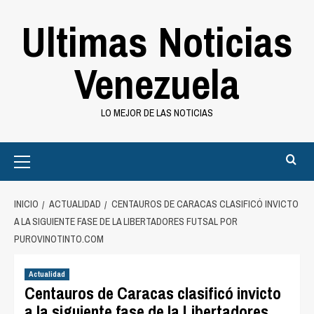
Saltar
Ultimas Noticias
al
contenido
Venezuela
LO MEJOR DE LAS NOTICIAS
Primary
Menu
INICIO
ACTUALIDAD
CENTAUROS DE CARACAS CLASIFICÓ INVICTO
A LA SIGUIENTE FASE DE LA LIBERTADORES FUTSAL POR
PUROVINOTINTO.COM
Actualidad
Centauros de Caracas clasificó invicto
a la siguiente fase de la Libertadores