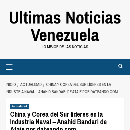
Saltar
Ultimas Noticias
al
contenido
Venezuela
LO MEJOR DE LAS NOTICIAS
Primary
Menu
INICIO
ACTUALIDAD
CHINA Y COREA DEL SUR LÍDERES EN LA
INDUSTRIA NAVAL – ANAHID BANDARI DE ATAIE POR DATEANDO.COM
Actualidad
China y Corea del Sur líderes en la
Industria Naval – Anahid Bandari de
Ataie por dateando.com