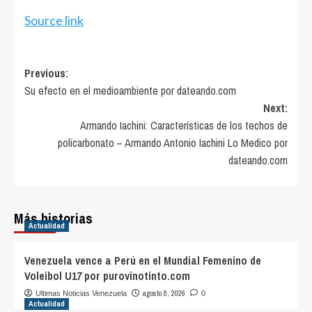
Source link
Post
Previous:
Su efecto en el medioambiente por dateando.com
navigation
Next:
Armando Iachini: Características de los techos de
policarbonato – Armando Antonio Iachini Lo Medico por
dateando.com
Más historias
Actualidad
Venezuela vence a Perú en el Mundial Femenino de
Voleibol U17 por purovinotinto.com
agosto 8, 2026
Ultimas Noticias Venezuela
0
Actualidad