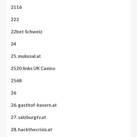
2116
222
22bet Schweiz
24
25. mukusal.at
2520 links UK Casino
2568
26
26. gasthof-kasern.at
27. salzburgtv.at
28. hackthecrisis.at