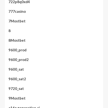
722p8q0xd4
777casino
7Mostbet
8
8Mostbet
9600_prod
9600_prod2
9600_sat
9600_sat2
9720_sat
9Mostbet
a16z generative ai