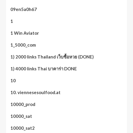
09en5a0h67
1
1 Win Aviator
1_5000_com
1) 2000 links Thailand เว็บซื้อหวย (DONE)
1) 4000 links Thai บาคาร่า DONE
10
10. viennesesoulfood.at
10000_prod
10000_sat
10000_sat2