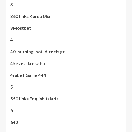
3
360 links Korea Mix
3Mostbet
4
40-burning-hot-6-reels.gr
45evesakresz.hu
4rabet Game 444
5
550 links English talaria
6
642i