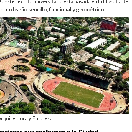
s
: Este recinto universitario está basada en la filosofía de
ne un
diseño sencillo
,
funcional
y
geométrico
.
Arquitectura y Empresa
icaciones que conforman a la Ciudad