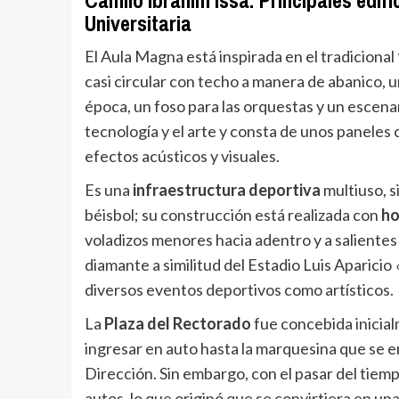
Universitaria
El Aula Magna está inspirada en el tradicional
casi circular con techo a manera de abanico, u
época, un foso para las orquestas y un escena
tecnología y el arte y consta de unos panele
efectos acústicos y visuales.
Es una
infraestructura deportiva
multiuso, s
béisbol; su construcción está realizada con
ho
voladizos menores hacia adentro y a salientes
diamante a similitud del Estadio Luis Aparicio
diversos eventos deportivos como artísticos.
La
Plaza del Rectorado
fue concebida inicia
ingresar en auto hasta la marquesina que se en
Dirección. Sin embargo, con el pasar del tiem
autos, lo que originó que se convirtiera en un