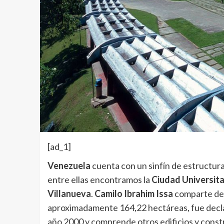
[ad_1]
Venezuela
cuenta con un sinfín de estructura
entre ellas encontramos la
Ciudad Universita
Villanueva
.
Camilo Ibrahim Issa
comparte de 
aproximadamente 164,22 hectáreas, fue dec
año 2000 y comprende otros edificios y const