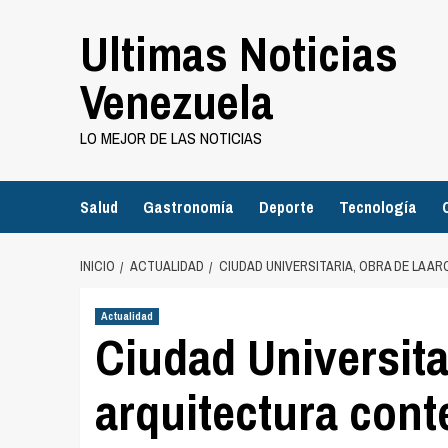
Saltar
Ultimas Noticias
al
contenido
Venezuela
LO MEJOR DE LAS NOTICIAS
Salud
Gastronomía
Deporte
Tecnología
INICIO
ACTUALIDAD
CIUDAD UNIVERSITARIA, OBRA DE LA
Actualidad
Ciudad Universitar
arquitectura con