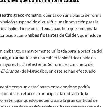
teatro greco-romano
; cuenta con una planta de forma
n balcón suspendido el cual fue una innovación para la
rio amplio. Tiene un
sistema acústico
que combina la
s conocido como
nubes flotantes de Calder
, que incluye
in embargo, es mayormente utilizada para la práctica del
rmigón armado
con una cubierta simétrica unida en
 mayores hacia el exterior. Su forma es a manera de
«El Grande»
de Maracaibo, en este se han efectuado
lmente como un estacionamiento donde se podría
cuentra en el acceso principal a la entrada de la
po, este lugar quedó pequeño para la gran cantidad de
a plaza donde se podría caminar y hasta ser escenario de