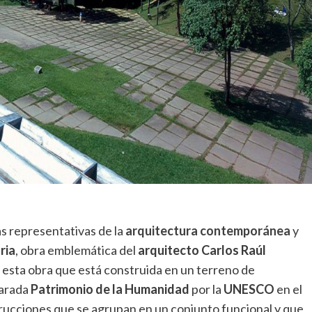
s representativas de la
arquitectura contemporánea
y
ria
, obra emblemática del
arquitecto Carlos Raúl
esta obra que está construida en un terreno de
larada
Patrimonio de la Humanidad
por la
UNESCO
en el
rucciones que se agrupan en un conjunto funcional y que