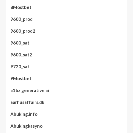
8Mostbet
9600_prod
9600_prod2
9600_sat
9600_sat2
9720_sat
9Mostbet
a16z generative ai
aarhusaffairs.dk
Abuking.info
Abukingkasyno