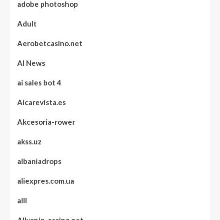
adobe photoshop
Adult
Aerobetcasino.net
AI News
ai sales bot 4
Aicarevista.es
Akcesoria-rower
akss.uz
albaniadrops
aliexpres.com.ua
alll
Allyspin-casino.net