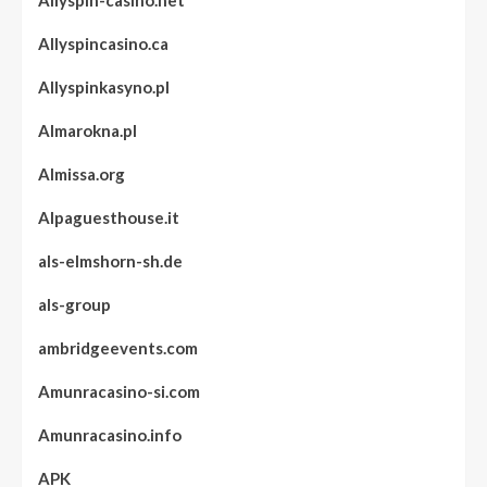
Allyspincasino.ca
Allyspinkasyno.pl
Almarokna.pl
Almissa.org
Alpaguesthouse.it
als-elmshorn-sh.de
als-group
ambridgeevents.com
Amunracasino-si.com
Amunracasino.info
APK