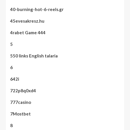
40-burning-hot-6-reels.gr
45evesakresz.hu
4rabet Game 444
5
550 links English talaria
6
642i
722p8q0xd4
777casino
7Mostbet
8