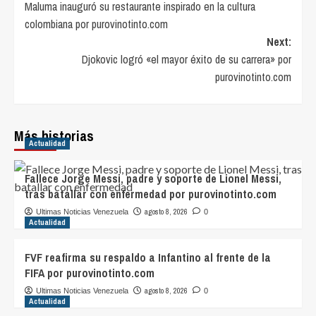
Maluma inauguró su restaurante inspirado en la cultura
navigation
colombiana por purovinotinto.com
Next:
Djokovic logró «el mayor éxito de su carrera» por
purovinotinto.com
Más historias
Actualidad
Fallece Jorge Messi, padre y soporte de Lionel Messi,
tras batallar con enfermedad por purovinotinto.com
agosto 8, 2026
Ultimas Noticias Venezuela
0
Actualidad
FVF reafirma su respaldo a Infantino al frente de la
FIFA por purovinotinto.com
agosto 8, 2026
Ultimas Noticias Venezuela
0
Actualidad