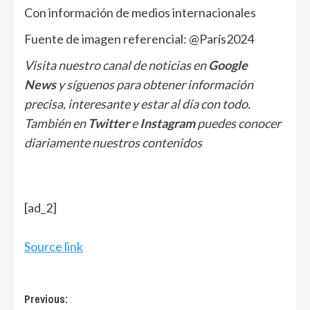
Con información de medios internacionales
Fuente de imagen referencial: @París2024
Visita nuestro canal de noticias en
Google
News
y síguenos para obtener información
precisa, interesante y estar al día con todo.
También en
Twitter
e
Instagram
puedes conocer
diariamente nuestros contenidos
[ad_2]
Source link
Post
Previous: