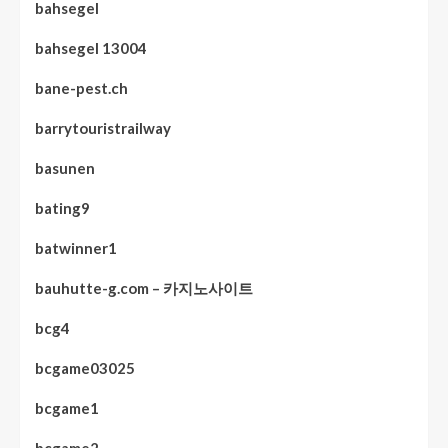
bahsegel
bahsegel 13004
bane-pest.ch
barrytouristrailway
basunen
bating9
batwinner1
bauhutte-g.com – 카지노사이트
bcg4
bcgame03025
bcgame1
bcgame2