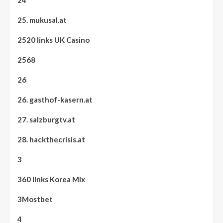
25. mukusal.at
2520 links UK Casino
2568
26
26. gasthof-kasern.at
27. salzburgtv.at
28. hackthecrisis.at
3
360 links Korea Mix
3Mostbet
4