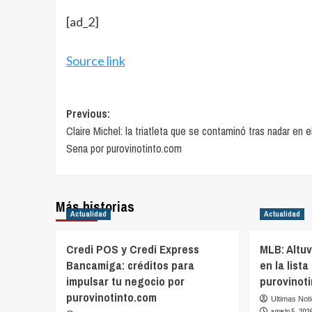
[ad_2]
Source link
Post
Previous:
Claire Michel: la triatleta que se contaminó tras nadar en el
navigation
Sena por purovinotinto.com
Más historias
Actualidad
Actualidad
Credi POS y Credi Express
MLB: Altu
Bancamiga: créditos para
en la lista
impulsar tu negocio por
purovinot
purovinotinto.com
Ultimas Not
agosto 5, 202