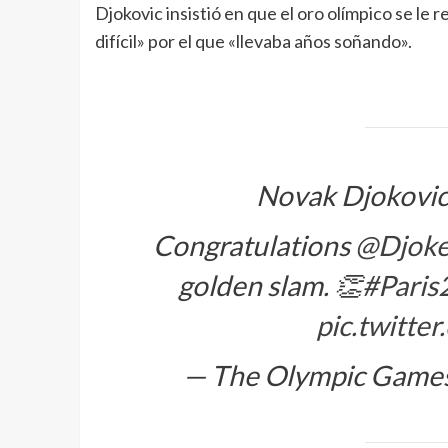
Djokovic insistió en que el oro olímpico se le 
difícil» por el que «llevaba años soñando».
Novak Djokovic
Congratulations
@Djoke
golden slam. 👏
#Paris
pic.twitt
— The Olympic Games