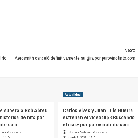
Next:
 río
Aerosmith canceló definitivamente su gira por purovinotinto.com
Actualidad
ve supera a Bob Abreu
Carlos Vives y Juan Luis Guerra
 histórica de hits por
estrenan el videoclip «Buscando
into.com
el mar» por purovinotinto.com
icias Venezuela
Ultimas Noticias Venezuela
6
agosto 5, 2026
0
0