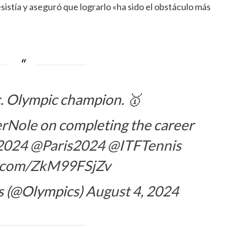
resistía y aseguró que lograrlo «ha sido el obstáculo más
. Olympic champion. 🥇
rNole
on completing the career
2024
@Paris2024
@ITFTennis
er.com/ZkM99FSjZv
 (@Olympics)
August 4, 2024