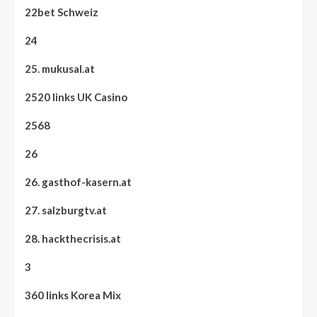
22bet Schweiz
24
25. mukusal.at
2520 links UK Casino
2568
26
26. gasthof-kasern.at
27. salzburgtv.at
28. hackthecrisis.at
3
360 links Korea Mix