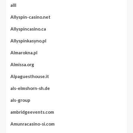
alll
Allyspin-casino.net
Allyspincasino.ca
Allyspinkasyno.pl
Almarokna.pl
Almissa.org
Alpaguesthouse.it
als-elmshorn-sh.de
als-group
ambridgeevents.com
Amunracasino-si.com