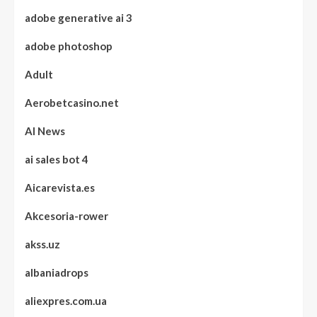
adobe generative ai 3
adobe photoshop
Adult
Aerobetcasino.net
AI News
ai sales bot 4
Aicarevista.es
Akcesoria-rower
akss.uz
albaniadrops
aliexpres.com.ua