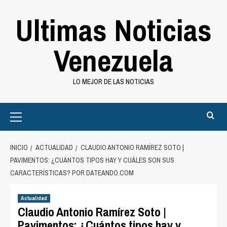
Saltar
Ultimas Noticias
al
contenido
Venezuela
LO MEJOR DE LAS NOTICIAS
Primary
Menu
INICIO
ACTUALIDAD
CLAUDIO ANTONIO RAMÍREZ SOTO |
PAVIMENTOS: ¿CUÁNTOS TIPOS HAY Y CUÁLES SON SUS
CARACTERÍSTICAS? POR DATEANDO.COM
Actualidad
Claudio Antonio Ramírez Soto |
Pavimentos: ¿Cuántos tipos hay y