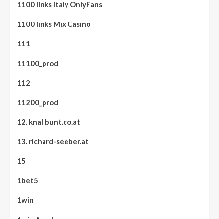
1100 links Italy OnlyFans
1100 links Mix Casino
111
11100_prod
112
11200_prod
12. knallbunt.co.at
13. richard-seeber.at
15
1bet5
1win