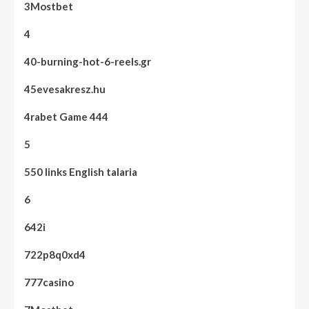
3Mostbet
4
40-burning-hot-6-reels.gr
45evesakresz.hu
4rabet Game 444
5
550 links English talaria
6
642i
722p8q0xd4
777casino