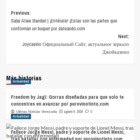
Post
Previous:
Salar Ataie Bandari | ¡Entérate! ¡Estas son las partes que
navigation
conforman un buque! por dateando.com
Next:
Joycasino Официальный Сайт, актуальное зеркало
Джойказино
Más historias
Actualidad
Freedom by Jagi: Gorras diseñadas para que solo te
concentres en avanzar por purovinotinto.com
agosto 9, 2026
Ultimas Noticias Venezuela
0
Actualidad
Fallece Jorge Messi, padre y soporte de Lionel Messi,
tras batallar con enfermedad por purovinotinto.com