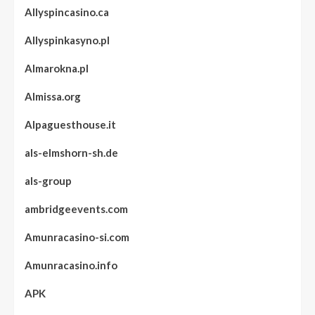
Allyspincasino.ca
Allyspinkasyno.pl
Almarokna.pl
Almissa.org
Alpaguesthouse.it
als-elmshorn-sh.de
als-group
ambridgeevents.com
Amunracasino-si.com
Amunracasino.info
APK