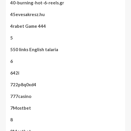
40-burning-hot-6-reels.gr
45evesakresz.hu
4rabet Game 444
5
550 links English talaria
6
642i
722p8q0xd4
777casino
7Mostbet
8