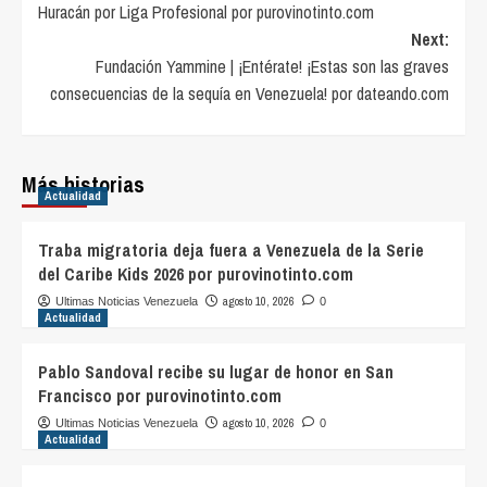
Huracán por Liga Profesional por purovinotinto.com
Next:
Fundación Yammine | ¡Entérate! ¡Estas son las graves
consecuencias de la sequía en Venezuela! por dateando.com
Más historias
Actualidad
Traba migratoria deja fuera a Venezuela de la Serie
del Caribe Kids 2026 por purovinotinto.com
agosto 10, 2026
Ultimas Noticias Venezuela
0
Actualidad
Pablo Sandoval recibe su lugar de honor en San
Francisco por purovinotinto.com
agosto 10, 2026
Ultimas Noticias Venezuela
0
Actualidad