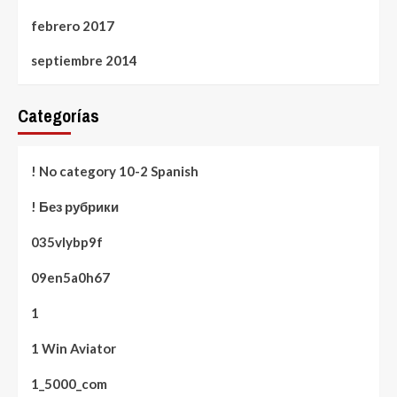
febrero 2017
septiembre 2014
Categorías
! No category 10-2 Spanish
! Без рубрики
035vlybp9f
09en5a0h67
1
1 Win Aviator
1_5000_com