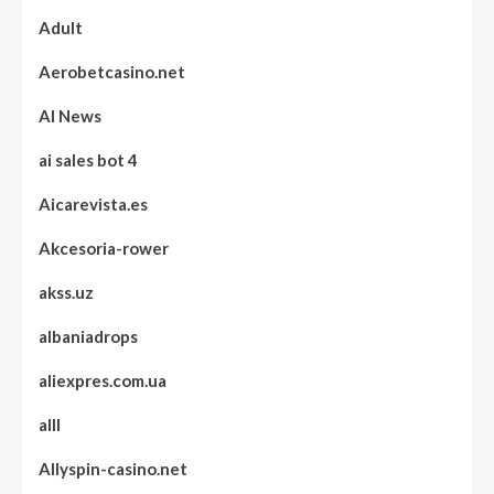
Adult
Aerobetcasino.net
AI News
ai sales bot 4
Aicarevista.es
Akcesoria-rower
akss.uz
albaniadrops
aliexpres.com.ua
alll
Allyspin-casino.net