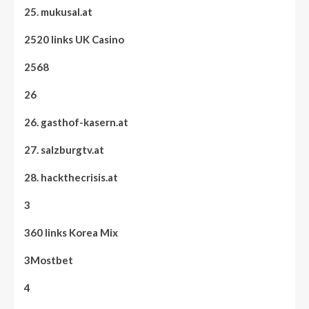
25. mukusal.at
2520 links UK Casino
2568
26
26. gasthof-kasern.at
27. salzburgtv.at
28. hackthecrisis.at
3
360 links Korea Mix
3Mostbet
4