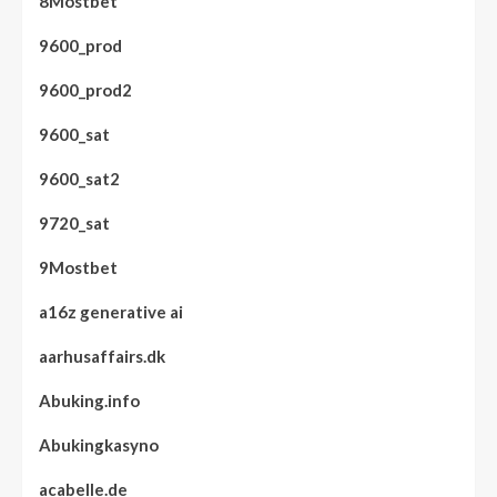
8Mostbet
9600_prod
9600_prod2
9600_sat
9600_sat2
9720_sat
9Mostbet
a16z generative ai
aarhusaffairs.dk
Abuking.info
Abukingkasyno
acabelle.de