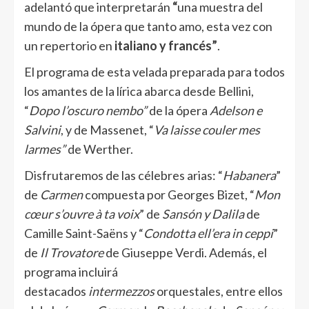
adelantó que interpretarán
“
una muestra del
mundo de la ópera que tanto amo, esta vez con
un repertorio en
italiano y francés”
.
El programa de esta velada preparada para todos
los amantes de la lírica abarca desde Bellini,
“
Dopo l’oscuro nembo”
de la ópera
Adelson e
Salvini
, y de Massenet, “
Va laisse couler mes
larmes”
de Werther.
Disfrutaremos de las célebres arias: “
Habanera
”
de
Carmen
compuesta por Georges Bizet, “
Mon
cœur s’ouvre à ta voix
” de
Sansón y Dalila
de
Camille Saint-Saëns y “
Condotta ell’era in ceppi
”
de
Il Trovatore
de Giuseppe Verdi. Además, el
programa incluirá
destacados
intermezzos
orquestales, entre ellos