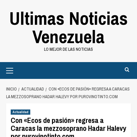
Saltar
Ultimas Noticias
al
contenido
Venezuela
LO MEJOR DE LAS NOTICIAS
Primary
Menu
INICIO
ACTUALIDAD
CON «ECOS DE PASIÓN» REGRESA A CARACAS
LA MEZZOSOPRANO HADAR HALEVY POR PUROVINOTINTO.COM
Actualidad
Con «Ecos de pasión» regresa a
Caracas la mezzosoprano Hadar Halevy
por purovinotinto.com