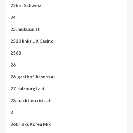
22bet Schweiz
24
25. mukusal.at
2520 links UK Casino
2568
26
26. gasthof-kasern.at
27. salzburgtv.at
28. hackthecrisis.at
3
360 links Korea Mix