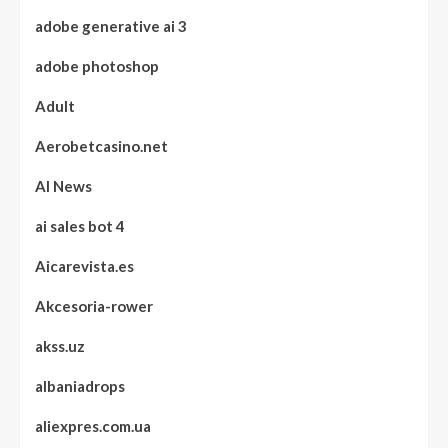
adobe generative ai 3
adobe photoshop
Adult
Aerobetcasino.net
AI News
ai sales bot 4
Aicarevista.es
Akcesoria-rower
akss.uz
albaniadrops
aliexpres.com.ua