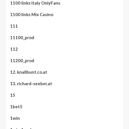
1100 links Italy OnlyFans
1100 links Mix Casino
111
11100_prod
112
11200_prod
12. knallbunt.co.at
13. richard-seeber.at
15
1bet5
1win