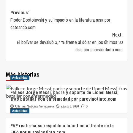
Post
Previous:
Fiodor Dostoievski y su impacto en la literatura rusa por
navigation
dateando.com
Next:
El bolívar se devaluó 3,7 % frente al dólar en los últimos 30
días por purovinotinto.com
Más historias
Actualidad
Fallece Jorge Messi, padre y soporte de Lionel Messi,
tras batallar con enfermedad por purovinotinto.com
agosto 8, 2026
Ultimas Noticias Venezuela
0
Actualidad
FVF reafirma su respaldo a Infantino al frente de la
FIFA por purovinotinto.com