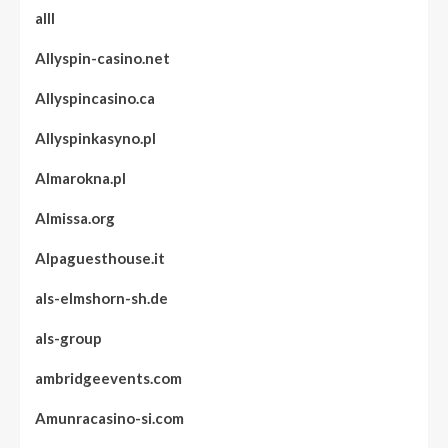
alll
Allyspin-casino.net
Allyspincasino.ca
Allyspinkasyno.pl
Almarokna.pl
Almissa.org
Alpaguesthouse.it
als-elmshorn-sh.de
als-group
ambridgeevents.com
Amunracasino-si.com