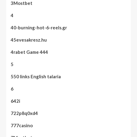
3Mostbet
4
40-burning-hot-6-reels.gr
45evesakresz.hu
4rabet Game 444
5
550 links English talaria
6
642i
722p8q0xd4
777casino