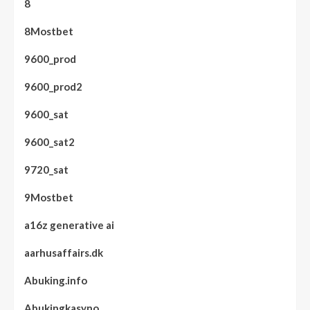
8
8Mostbet
9600_prod
9600_prod2
9600_sat
9600_sat2
9720_sat
9Mostbet
a16z generative ai
aarhusaffairs.dk
Abuking.info
Abukingkasyno