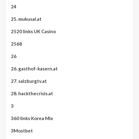
24
25. mukusal.at
2520 links UK Casino
2568
26
26. gasthof-kasern.at
27. salzburgtv.at
28. hackthecrisis.at
3
360 links Korea Mix
3Mostbet