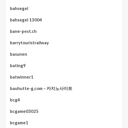
bahsegel
bahsegel 13004
bane-pest.ch
barrytouristrailway
basunen
bating9
batwinner1
bauhutte-g.com – 카지노사이트
bcg4
bcgame03025
bcgame1