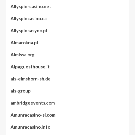
Allyspin-casino.net
Allyspincasino.ca
Allyspinkasyno.pl
Almarokna.pl
Almissa.org
Alpaguesthouse.it
als-elmshorn-sh.de
als-group
ambridgeevents.com
Amunracasino-si.com
Amunracasino.info