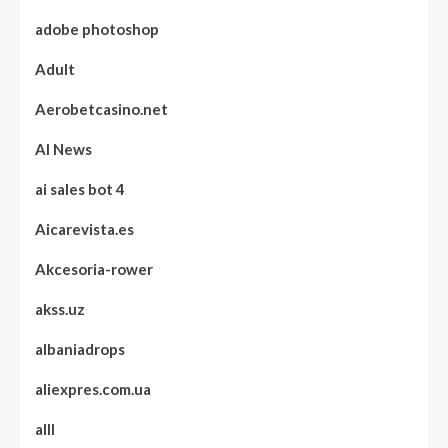
adobe photoshop
Adult
Aerobetcasino.net
AI News
ai sales bot 4
Aicarevista.es
Akcesoria-rower
akss.uz
albaniadrops
aliexpres.com.ua
alll