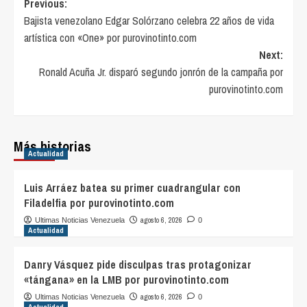
Post
Previous:
Bajista venezolano Edgar Solórzano celebra 22 años de vida
navigation
artística con «One» por purovinotinto.com
Next:
Ronald Acuña Jr. disparó segundo jonrón de la campaña por
purovinotinto.com
Más historias
Actualidad
Luis Arráez batea su primer cuadrangular con
Filadelfia por purovinotinto.com
agosto 6, 2026
Ultimas Noticias Venezuela
0
Actualidad
Danry Vásquez pide disculpas tras protagonizar
«tángana» en la LMB por purovinotinto.com
agosto 6, 2026
Ultimas Noticias Venezuela
0
Actualidad