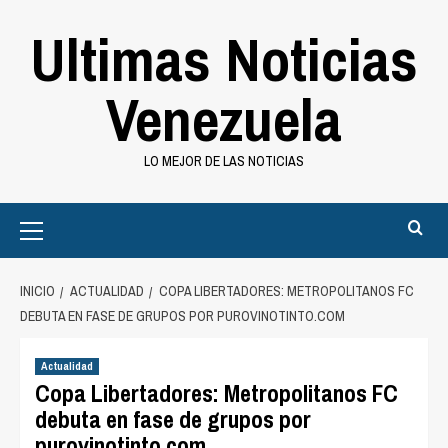
Saltar
Ultimas Noticias
al
contenido
Venezuela
LO MEJOR DE LAS NOTICIAS
Primary
Menu
INICIO
ACTUALIDAD
COPA LIBERTADORES: METROPOLITANOS FC
DEBUTA EN FASE DE GRUPOS POR PUROVINOTINTO.COM
Actualidad
Copa Libertadores: Metropolitanos FC
debuta en fase de grupos por
purovinotinto.com