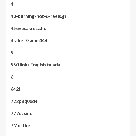
4
40-burning-hot-6-reels.gr
45evesakresz.hu
4rabet Game 444
5
550 links English talaria
6
642i
722p8q0xd4
777casino
7Mostbet