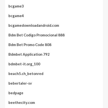
bcgame3
bcgame4
bcgamedownloadandroid.com
Bdm Bet Codigo Promocional 888
Bdm Bet Promo Code 808
Bdmbet Application 792
bdmbet-it.org_100
beach5.ch_betonred
bebertaler-sv
bedpage
beethecity.com