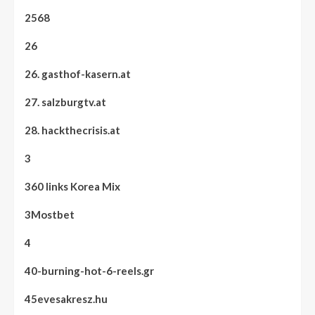
2568
26
26. gasthof-kasern.at
27. salzburgtv.at
28. hackthecrisis.at
3
360 links Korea Mix
3Mostbet
4
40-burning-hot-6-reels.gr
45evesakresz.hu