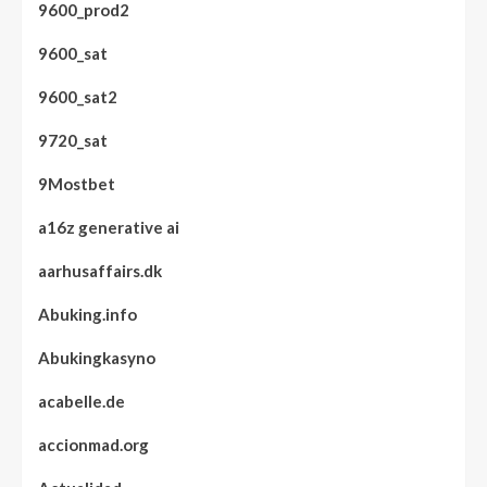
9600_prod2
9600_sat
9600_sat2
9720_sat
9Mostbet
a16z generative ai
aarhusaffairs.dk
Abuking.info
Abukingkasyno
acabelle.de
accionmad.org