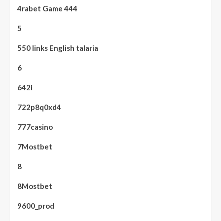
4rabet Game 444
5
550 links English talaria
6
642i
722p8q0xd4
777casino
7Mostbet
8
8Mostbet
9600_prod