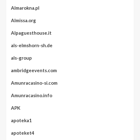
Almarokna.pl
Almissa.org
Alpaguesthouse.it
als-elmshorn-sh.de
als-group
ambridgeevents.com
Amunracasino-si.com
Amunracasino.info
APK
apoteka1
apoteket4