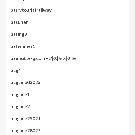
barrytouristrailway
basunen
bating9
batwinner1
bauhutte-g.com – 카지노사이트
bcg4
bcgame03025
bcgame1
bcgame2
bcgame25021
bcgame28022