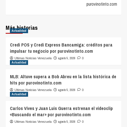
purovinotinto.com
Más historias
Actualidad
Credi POS y Credi Express Bancamiga: créditos para
impulsar tu negocio por purovinotinto.com
agosto 5, 2026
Ultimas Noticias Venezuela
0
Actualidad
MLB: Altuve supera a Bob Abreu en la lista histórica de
hits por purovinotinto.com
agosto 5, 2026
Ultimas Noticias Venezuela
0
Actualidad
Carlos Vives y Juan Luis Guerra estrenan el videoclip
«Buscando el mar» por purovinotinto.com
agosto 5, 2026
Ultimas Noticias Venezuela
0