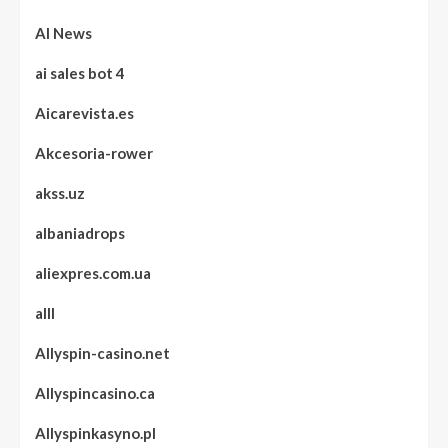
AI News
ai sales bot 4
Aicarevista.es
Akcesoria-rower
akss.uz
albaniadrops
aliexpres.com.ua
alll
Allyspin-casino.net
Allyspincasino.ca
Allyspinkasyno.pl