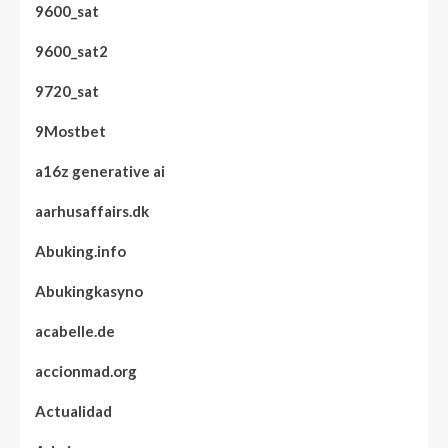
9600_sat
9600_sat2
9720_sat
9Mostbet
a16z generative ai
aarhusaffairs.dk
Abuking.info
Abukingkasyno
acabelle.de
accionmad.org
Actualidad