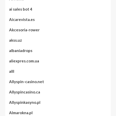
ai sales bot 4
Aicarevista.es
Akcesoria-rower
akss.uz
albaniadrops
aliexpres.com.ua
alll
Allyspin-casino.net
Allyspincasino.ca
Allyspinkasyno.pl
Almarokna.pl