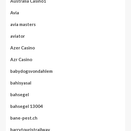
Australia Casino1
Avia
avia masters
aviator
Azer Casino
Azr Casino
babydogsvondahlem
bahisyasal
bahsegel
bahsegel 13004
bane-pest.ch
barrytouristrailway