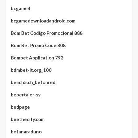
bcgame4
bcgamedownloadandroid.com
Bdm Bet Codigo Promocional 888
Bdm Bet Promo Code 808
Bdmbet Application 792
bdmbet-it.org_100
beach5.ch_betonred
bebertaler-sv
bedpage
beethecity.com
befanaraduno