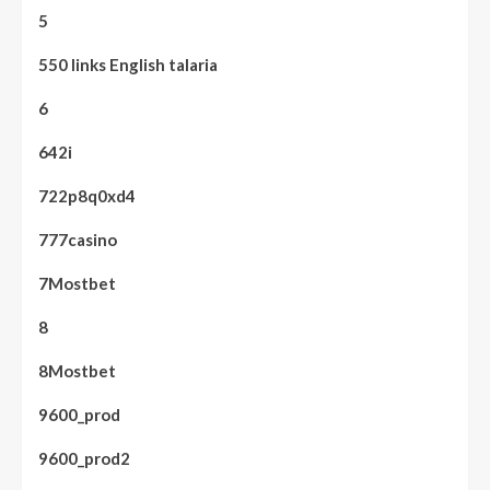
5
550 links English talaria
6
642i
722p8q0xd4
777casino
7Mostbet
8
8Mostbet
9600_prod
9600_prod2