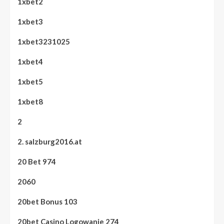
1xbet2
1xbet3
1xbet3231025
1xbet4
1xbet5
1xbet8
2
2. salzburg2016.at
20 Bet 974
2060
20bet Bonus 103
20bet Casino Logowanie 274