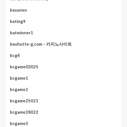
basunen
bating9
batwinner1
bauhutte-g.com – 카지노사이트
bcg4
bcgame03025
bcgame1
bcgame2
bcgame25021
bcgame28022
bcgame3