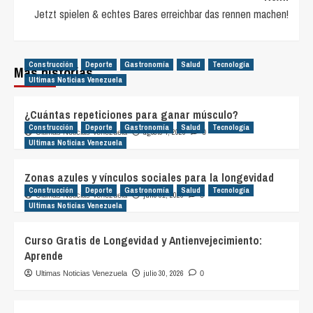
Jetzt spielen & echtes Bares erreichbar das rennen machen!
Construcción
Deporte
Gastronomía
Salud
Tecnología
Más historias
Ultimas Noticias Venezuela
¿Cuántas repeticiones para ganar músculo?
Construcción
Deporte
Gastronomía
Salud
Tecnología
agosto 4, 2026
Ultimas Noticias Venezuela
0
Ultimas Noticias Venezuela
Zonas azules y vínculos sociales para la longevidad
Construcción
Deporte
Gastronomía
Salud
Tecnología
julio 31, 2026
Ultimas Noticias Venezuela
0
Ultimas Noticias Venezuela
Curso Gratis de Longevidad y Antienvejecimiento:
Aprende
julio 30, 2026
Ultimas Noticias Venezuela
0