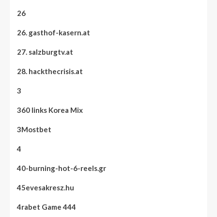
26
26. gasthof-kasern.at
27. salzburgtv.at
28. hackthecrisis.at
3
360 links Korea Mix
3Mostbet
4
40-burning-hot-6-reels.gr
45evesakresz.hu
4rabet Game 444