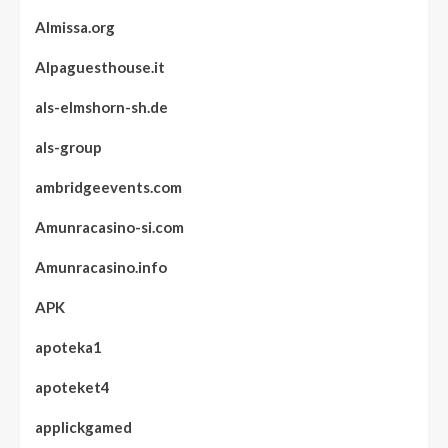
Almissa.org
Alpaguesthouse.it
als-elmshorn-sh.de
als-group
ambridgeevents.com
Amunracasino-si.com
Amunracasino.info
APK
apoteka1
apoteket4
applickgamed