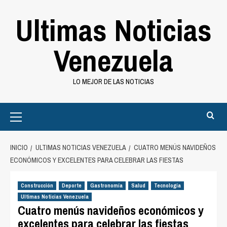
Saltar
Ultimas Noticias
al
contenido
Venezuela
LO MEJOR DE LAS NOTICIAS
Primary
Menu
INICIO
ULTIMAS NOTICIAS VENEZUELA
CUATRO MENÚS NAVIDEÑOS
ECONÓMICOS Y EXCELENTES PARA CELEBRAR LAS FIESTAS
Construcción
Deporte
Gastronomía
Salud
Tecnología
Ultimas Noticias Venezuela
Cuatro menús navideños económicos y
excelentes para celebrar las fiestas