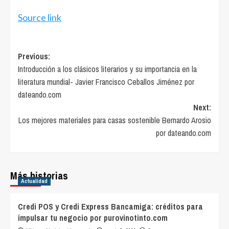
Source link
Post
Previous:
Introducción a los clásicos literarios y su importancia en la
navigation
literatura mundial- Javier Francisco Ceballos Jiménez por
dateando.com
Next:
Los mejores materiales para casas sostenible Bernardo Arosio
por dateando.com
Más historias
Actualidad
Credi POS y Credi Express Bancamiga: créditos para
impulsar tu negocio por purovinotinto.com