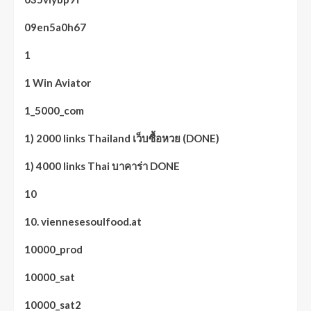
09en5a0h67
1
1 Win Aviator
1_5000_com
1) 2000 links Thailand เว็บซื้อหวย (DONE)
1) 4000 links Thai บาคาร่า DONE
10
10. viennesesoulfood.at
10000_prod
10000_sat
10000_sat2