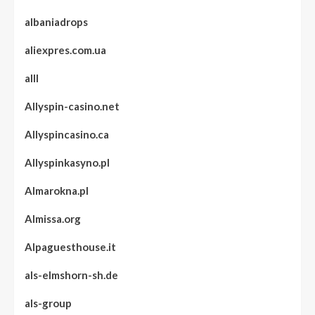
albaniadrops
aliexpres.com.ua
alll
Allyspin-casino.net
Allyspincasino.ca
Allyspinkasyno.pl
Almarokna.pl
Almissa.org
Alpaguesthouse.it
als-elmshorn-sh.de
als-group