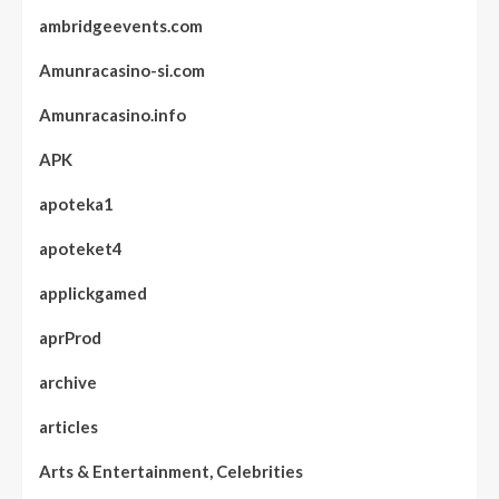
ambridgeevents.com
Amunracasino-si.com
Amunracasino.info
APK
apoteka1
apoteket4
applickgamed
aprProd
archive
articles
Arts & Entertainment, Celebrities