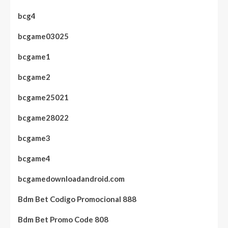
bcg4
bcgame03025
bcgame1
bcgame2
bcgame25021
bcgame28022
bcgame3
bcgame4
bcgamedownloadandroid.com
Bdm Bet Codigo Promocional 888
Bdm Bet Promo Code 808