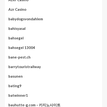
Azr Casino
babydogsvondahlem
bahisyasal
bahsegel
bahsegel 13004
bane-pest.ch
barrytouristrailway
basunen
bating9
batwinner1
bauhutte-g.com – 카지노사이트