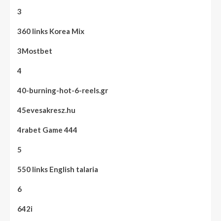
3
360 links Korea Mix
3Mostbet
4
40-burning-hot-6-reels.gr
45evesakresz.hu
4rabet Game 444
5
550 links English talaria
6
642i