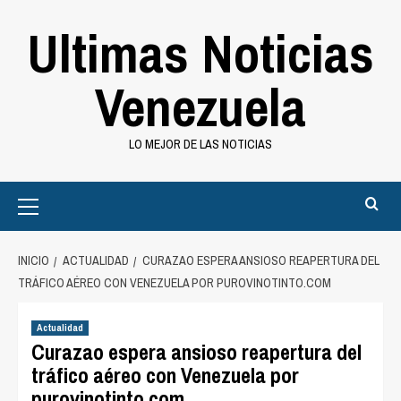
Saltar
Ultimas Noticias
al
contenido
Venezuela
LO MEJOR DE LAS NOTICIAS
Primary
Menu
INICIO
ACTUALIDAD
CURAZAO ESPERA ANSIOSO REAPERTURA DEL
TRÁFICO AÉREO CON VENEZUELA POR PUROVINOTINTO.COM
Actualidad
Curazao espera ansioso reapertura del
tráfico aéreo con Venezuela por
purovinotinto.com