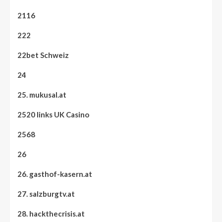
2116
222
22bet Schweiz
24
25. mukusal.at
2520 links UK Casino
2568
26
26. gasthof-kasern.at
27. salzburgtv.at
28. hackthecrisis.at