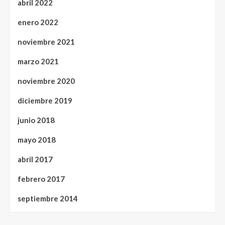
abril 2022
enero 2022
noviembre 2021
marzo 2021
noviembre 2020
diciembre 2019
junio 2018
mayo 2018
abril 2017
febrero 2017
septiembre 2014