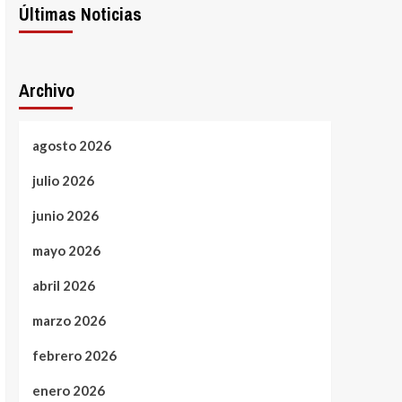
Últimas Noticias
Archivo
agosto 2026
julio 2026
junio 2026
mayo 2026
abril 2026
marzo 2026
febrero 2026
enero 2026