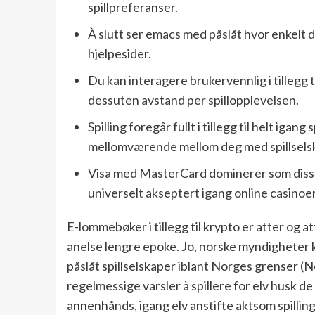
spillpreferanser.
À slutt ser emacs med påslåt hvor enkelt de
hjelpesider.
Du kan interagere brukervennlig i tillegg til 
dessuten avstand per spillopplevelsen.
Spilling foregår fullt i tillegg til helt igan
mellomværende mellom deg med spillsels
Visa med MasterCard dominerer som disse m
universelt akseptert igang online casinoer
E-lommebøker i tillegg til krypto er atter og a
anelse lengre epoke. Jo, norske myndigheter kan
påslåt spillselskaper iblant Norges grenser (
regelmessige varsler à spillere for elv husk de p
annenhånds, igang elv anstifte aktsom spillin