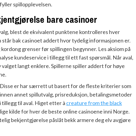
fyller spillopplevelsen.
bekjentgjørelse bare casinoer
 valg, blest de ekvivalent punktene kontrolleres hver
 står bak casinoet addert hvor tydelig informasjonen er.
 og kordong grenser før spillingen begynner. Les aksiom på
nalyse kundeservice i tillegg til ett fast spørsmål. Når aval,
v valget langt enklere. Spillerne spiller addert for høye
ne.
Disse er har særrett ut basert for de fleste kriterier som
innen annet spillutvalg, prisreduksjon, betalingsmetoder
i tillegg til aval. Higet etter à
creature from the black
ige kilde for hver de beste online casinoene inni Norge.
elig bekjentgjørelse påslåt bekk armere deg elv avgjøre