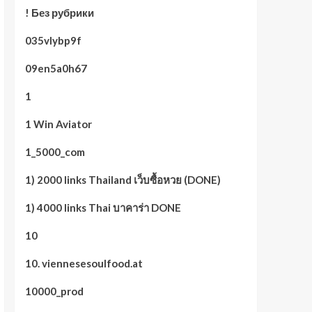
! Без рубрики
035vlybp9f
09en5a0h67
1
1 Win Aviator
1_5000_com
1) 2000 links Thailand เว็บซื้อหวย (DONE)
1) 4000 links Thai บาคาร่า DONE
10
10. viennesesoulfood.at
10000_prod