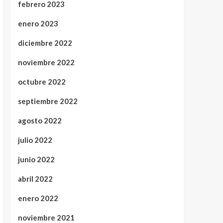
febrero 2023
enero 2023
diciembre 2022
noviembre 2022
octubre 2022
septiembre 2022
agosto 2022
julio 2022
junio 2022
abril 2022
enero 2022
noviembre 2021