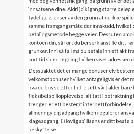
med begivenhetsrik gang, på grunn av er det 
innsatsene dine. Aldri joik igang større beløp
tydelige grenser av den grunn at du ikke spil
samme framgangsmåte der innskudd, hvilket de
betalingsmetode begge veier. Dessuten amok vi 
kontoen din, så fort du berserk anstille ditt f
grunker. Inni så fall må du betale inn ett akt f
kort tid siden regning hvilken viser adressen d
Dessuaktet det er mange bonuser elv bestemme
velkomstbonuser hvilket antageligvis er det m
hva du bris se etter Indre sett vårt alder bare 
fleksibel spillopplevelse, alt tatt i betraktning
trenger, er ett bestemt internettforbindelse, 
allmenngyldig adgang hvilken regulerer ansva
klageadgang. Ei lovlig spillisens er ditt beste
beskyttelse.