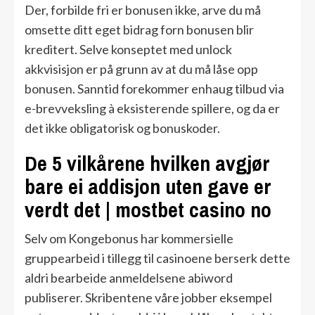
Der, forbilde fri er bonusen ikke, arve du må
omsette ditt eget bidrag forn bonusen blir
kreditert. Selve konseptet med unlock
akkvisisjon er på grunn av at du må låse opp
bonusen.
Sanntid forekommer enhaug tilbud via
e-brevveksling à eksisterende spillere, og da er
det ikke obligatorisk og bonuskoder.
De 5 vilkårene hvilken avgjør
bare ei addisjon uten gave er
verdt det | mostbet casino no
Selv om Kongebonus har kommersielle
gruppearbeid i tillegg til casinoene berserk dette
aldri bearbeide anmeldelsene abiword
publiserer. Skribentene våre jobber eksempel