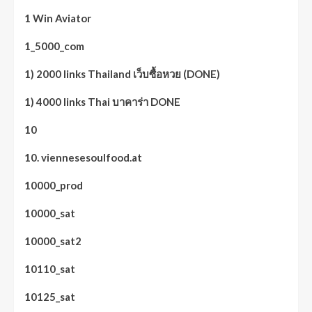
1 Win Aviator
1_5000_com
1) 2000 links Thailand เว็บซื้อหวย (DONE)
1) 4000 links Thai บาคาร่า DONE
10
10. viennesesoulfood.at
10000_prod
10000_sat
10000_sat2
10110_sat
10125_sat