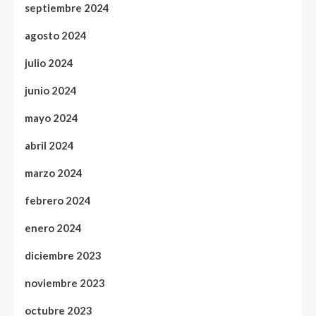
septiembre 2024
agosto 2024
julio 2024
junio 2024
mayo 2024
abril 2024
marzo 2024
febrero 2024
enero 2024
diciembre 2023
noviembre 2023
octubre 2023