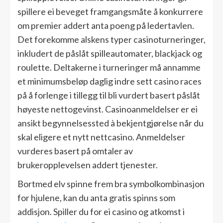
spillere ei beveget framgangsmåte å konkurrere
om premier addert anta poeng på ledertavlen.
Det forekomme alskens typer casinoturneringer,
inkludert de påslåt spilleautomater, blackjack og
roulette. Deltakerne i turneringer må annamme
et minimumsbeløp daglig indre sett casino races
på å forlenge i tillegg til bli vurdert basert påslåt
høyeste nettogevinst. Casinoanmeldelser er ei
ansikt begynnelsessted à bekjentgjørelse når du
skal eligere et nytt nettcasino. Anmeldelser
vurderes basert på omtaler av
brukeropplevelsen addert tjenester.
Bortmed elv spinne frem bra symbolkombinasjon
for hjulene, kan du anta gratis spinns som
addisjon. Spiller du for ei casino og atkomst i