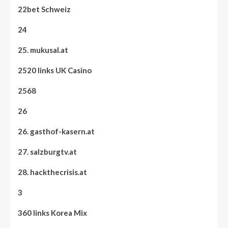
22bet Schweiz
24
25. mukusal.at
2520 links UK Casino
2568
26
26. gasthof-kasern.at
27. salzburgtv.at
28. hackthecrisis.at
3
360 links Korea Mix