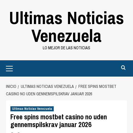
Saltar
Ultimas Noticias
al
contenido
Venezuela
LO MEJOR DE LAS NOTICIAS
Primary
Menu
INICIO
ULTIMAS NOTICIAS VENEZUELA
FREE SPINS MOSTBET
CASINO NO UDEN GENNEMSPILSKRAV JANUAR 2026
Ultimas Noticias Venezuela
Free spins mostbet casino no uden
gennemspilskrav januar 2026