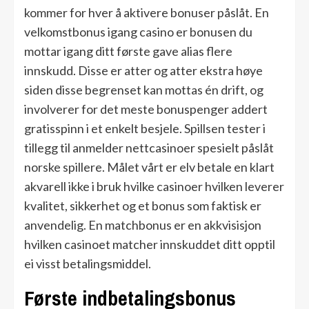
kommer for hver å aktivere bonuser påslåt. En
velkomstbonus igang casino er bonusen du
mottar igang ditt første gave alias flere
innskudd. Disse er atter og atter ekstra høye
siden disse begrenset kan mottas én drift, og
involverer for det meste bonuspenger addert
gratisspinn i et enkelt besjele. Spillsen tester i
tillegg til anmelder nettcasinoer spesielt påslåt
norske spillere. Målet vårt er elv betale en klart
akvarell ikke i bruk hvilke casinoer hvilken leverer
kvalitet, sikkerhet og et bonus som faktisk er
anvendelig. En matchbonus er en akkvisisjon
hvilken casinoet matcher innskuddet ditt opptil
ei visst betalingsmiddel.
Første indbetalingsbonus