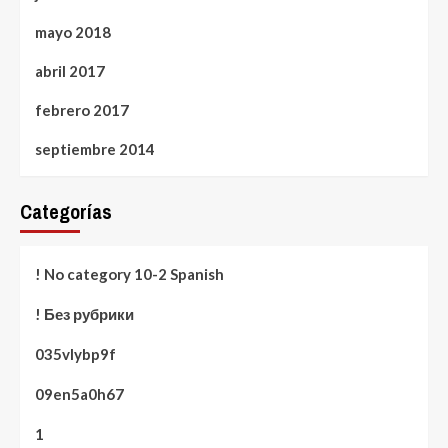
mayo 2018
abril 2017
febrero 2017
septiembre 2014
Categorías
! No category 10-2 Spanish
! Без рубрики
035vlybp9f
09en5a0h67
1